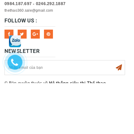
0984.187.697 - 0246.292.1887
thethao360.sale@gmail.com
FOLLOW US :
NEWSLETTER
© Bản quyền thuộc về
Hệ thống siêu thị Thể thao
360sport
Cung cấp bởi
Sapo
Hỗ trợ trực tuyến