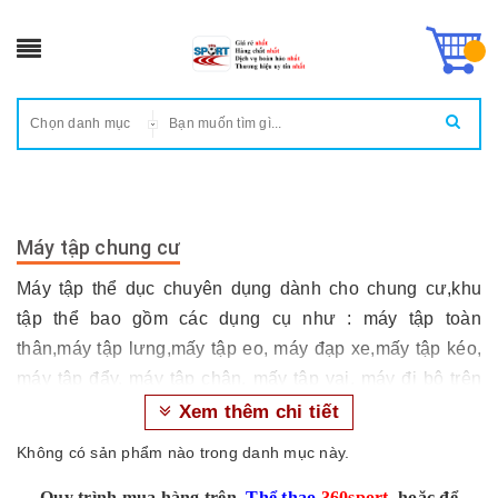
Chọn danh mục
Máy tập chung cư
Máy tập thể dục chuyên dụng dành cho chung cư,khu
tập thể bao gồm các dụng cụ như : máy tập toàn
thân,máy tập lưng,mấy tập eo, máy đạp xe,mấy tập kéo,
máy tập đẩy, máy tập chân, mấy tập vai, máy đi bộ trên
không, xà đơn, xà kép...
Xem thêm chi tiết
Không có sản phẩm nào trong danh mục này.
Quy trình mua hàng trên
Thể thao
360sport
hoặc để