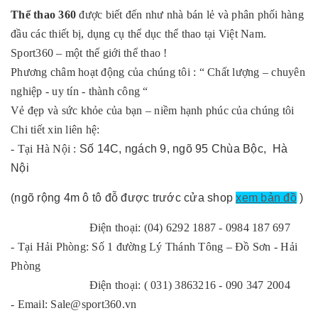
Thể thao 360
được biết đến như nhà bán lẻ và phân phối hàng
đầu các thiết bị, dụng cụ thể dục thể thao tại Việt Nam.
Sport360 – một thế giới thể thao !
Phương châm hoạt động của chúng tôi : “
Chất lượng – chuyên
nghiệp - uy tín - thành công
“
Vẻ đẹp và sức khỏe của bạn – niềm hạnh phúc của chúng tôi
Chi tiết xin liên hệ:
-
Tại Hà Nội
:
Số 14C, ngách 9, ngõ 95 Chùa Bộc, Hà
Nội
(ngõ rộng 4m ô tô đỗ được trước cửa shop
xem bản đồ
)
Điện thoại: (04) 6292 1887 - 0984 187 697
-
Tại Hải Phòng:
Số 1 đường Lý Thánh Tông – Đồ Sơn - Hải
Phòng
Điện thoại: ( 031) 3863216 - 090 347 2004
- Email: Sale@sport360.vn