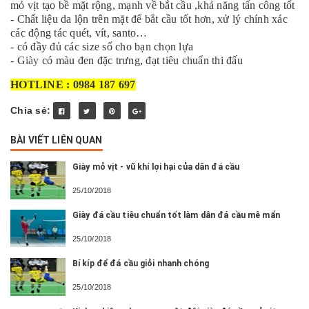
mỏ vịt tạo bề mặt rộng, mạnh về bắt cầu ,khả năng tấn công tốt
- Chất liệu da lộn trên mặt để bắt cầu tốt hơn, xử lý chính xác
các động tác quét, vít, santo…
- có đầy đủ các size số cho bạn chọn lựa
- G
iày
có màu đen đặc trưng, đạt tiêu chuẩn thi đấu
HOTLINE : 0984 187 697
Chia sẻ:
BÀI VIẾT LIÊN QUAN
Giày mỏ vịt - vũ khí lợi hại của dân đá cầu
25/10/2018
Giày đá cầu tiêu chuẩn tốt làm dân đá cầu mê mẩn
25/10/2018
Bí kíp để đá cầu giỏi nhanh chóng
25/10/2018