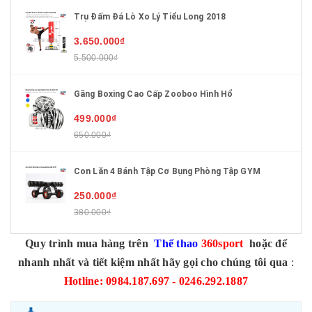
Trụ Đấm Đá Lò Xo Lý Tiểu Long 2018
3.650.000₫
5.500.000₫
Găng Boxing Cao Cấp Zooboo Hình Hổ
499.000₫
650.000₫
Con Lăn 4 Bánh Tập Cơ Bụng Phòng Tập GYM
250.000₫
380.000₫
Quy trình mua hàng trên
Thể thao
360sport
hoặc để
nhanh nhất và tiết kiệm nhất hãy gọi cho chúng tôi qua
:
Hotline: 0984.187.697 - 0246.292.1887