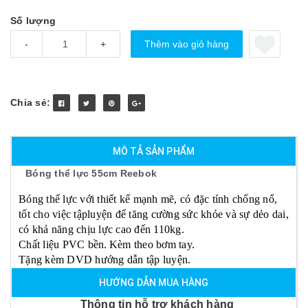
Số lượng
Thêm vào giỏ hàng
-
+
Chia sẻ:
MÔ TẢ SẢN PHẨM
Bóng thể lực 55cm Reebok
Bóng thể lực
với thiết kế mạnh mẽ, có đặc tính chống nổ,
tốt cho việc
tập
luyện để tăng cường
sức khỏe
và sự dẻo dai,
có khả năng
chịu lực
cao đến 110kg.
Chất liệu PVC bền.
Kèm theo
bơm tay
.
Tặng kèm DVD hướng dẫn
tập luyện
.
HƯỚNG DẪN MUA HÀNG
Thông tin hỗ trợ khách hàng