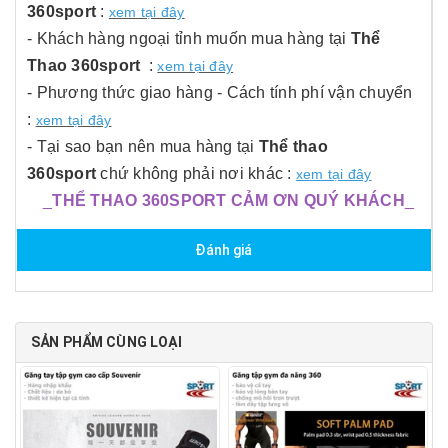
360sport
:
xem tại đây
- Khách hàng ngoại tỉnh muốn mua hàng tại
Thể
Thao 360sport
:
xem tại đây
- Phương thức giao hàng - Cách tính phí vận chuyển
:
xem tại đây
- Tại sao bạn nên mua hàng tại
Thể thao
360sport
chứ không phải nơi khác :
xem tại đây
_
THỂ THAO 360SPORT CẢM ƠN QUÝ KHÁCH
_
Đánh giá
SẢN PHẨM CÙNG LOẠI