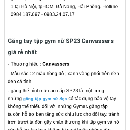
1 tại Hà Nội, tpHCM, Đà Nẵng, Hải Phòng. Hotline
0984.187.697 - 0983.24.07.17
Găng tay tập gym nữ SP23 Canvassers
giá rẻ nhất
- Thương hiệu :
Canvassers
- Màu sắc : 2 màu hồng đỏ ; xanh vàng phối trên nền
đen cá tính
- găng thể hình nữ cao cấp SP23 là một trong
những
có tác dụng bảo vệ tay
găng tập gym nữ đẹp
không thể thiếu đối với những Gymer. găng tập
tạ còn hỗ trợ bạn tăng sức chịu lực cho đôi tay, tránh
trơn trượt tạ đòn gây chấn thương khi tập gym và nó
còn hỗ trợ tay bạn không bị chai hoặc phồng rộp.