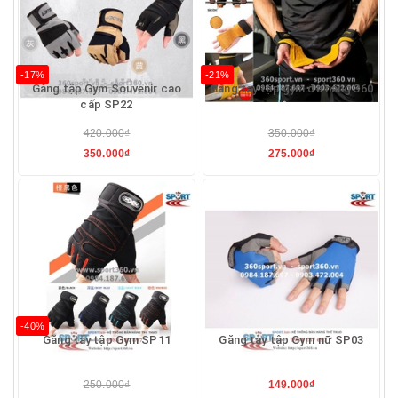
-17%
-21%
Găng tập Gym Souvenir cao
Găng tay tập gym đa năng 360
cấp SP22
420.000₫
350.000₫
350.000₫
275.000₫
-40%
Găng tay tập Gym SP11
Găng tay tập Gym nữ SP03
250.000₫
149.000₫