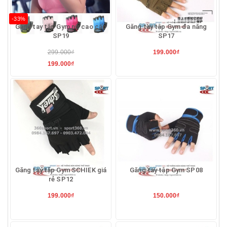
-33%
Găng tay tập Gym nữ cao cấp
Găng tay tập Gym đa năng
SP19
SP17
299.000₫
199.000₫
199.000₫
Găng tay tập Gym SCHIEK giá
Găng tay tập Gym SP08
rẻ SP12
199.000₫
150.000₫