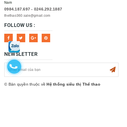
Nam
0984.187.697 - 0246.292.1887
thethao360.sale@gmail.com
FOLLOW US :
NEWSLETTER
© Bản quyền thuộc về
Hệ thống siêu thị Thể thao
360sport
Cung cấp bởi
Sapo
Hỗ trợ trực tuyến