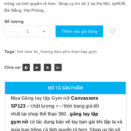
trông cá tính quyến rũ hơn. Shop uy tín số 1 tại Hà Nội, tpHCM,
Đà Nẵng, Hải Phòng....
Số lượng
Thêm vào giỏ hàng
-
+
Tags:
hot
new
tin_huong-dan-phu-kien-tap-gym
Chia sẻ:
MÔ TẢ SẢN PHẨM
Mua
Găng tay tập Gym nữ
Canvassers
SP123
✅chất lượng + ✅thời trang giá tốt
nhất tại shop thể thao 360
.
găng tay tập
gym
nữ
có
tác dụng bảo vệ tay bạn gái khi tập tạ và
giúp bạn trông cá tính quyến rũ hơn. Shop uy tín số