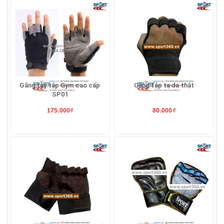
Găng tay tập Gym cao cấp
Găng tập tạ da thật
SP01
175.000₫
80.000₫