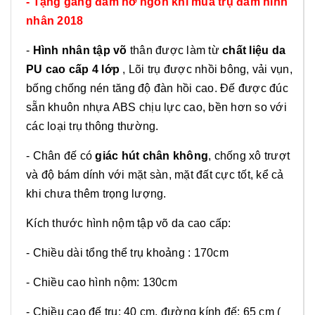
- Tặng găng đấm hở ngón khi mua trụ đấm hình
nhân 2018
-
Hình nhân tập võ
thân được làm từ
chất liệu da
PU cao cấp 4 lớp
, Lõi trụ được nhồi bông, vải vụn,
bống chống nén tăng độ đàn hồi cao. Đế được đúc
sẵn khuôn nhựa ABS chịu lực cao, bền hơn so với
các loại trụ thông thường.
- Chân đế có
giác hút chân không
, chống xô trượt
và độ bám dính với mặt sàn, mặt đất cực tốt, kể cả
khi chưa thêm trọng lượng.
Kích thước hình nộm tập võ da cao cấp:
- Chiều dài tổng thể trụ khoảng : 170cm
- Chiều cao hình nộm: 130cm
- Chiều cao đế trụ: 40 cm, đường kính đế: 65 cm (