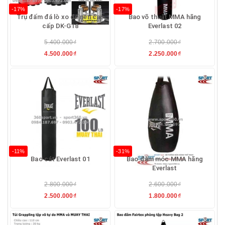
-17%
-17%
Trụ đấm đá lò xo để nền cao
Bao võ thuật MMA hãng
cấp DK-G18
Everlast 02
5.400.000₫
2.700.000₫
4.500.000₫
2.250.000₫
-11%
-31%
Bao cát Everlast 01
Bao đấm móc MMA hãng
Everlast
2.800.000₫
2.600.000₫
2.500.000₫
1.800.000₫