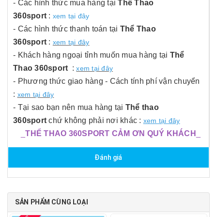
- Các hình thức mua hàng tại
Thể Thao
360sport
:
xem tại đây
- Các hình thức thanh toán tại
Thể Thao
360sport
:
xem tại đây
- Khách hàng ngoại tỉnh muốn mua hàng tại
Thể
Thao 360sport
:
xem tại đây
- Phương thức giao hàng - Cách tính phí vận chuyển
:
xem tại đây
- Tại sao bạn nên mua hàng tại
Thể thao
360sport
chứ không phải nơi khác :
xem tại đây
_
THỂ THAO 360SPORT CẢM ƠN QUÝ KHÁCH
_
Đánh giá
SẢN PHẨM CÙNG LOẠI