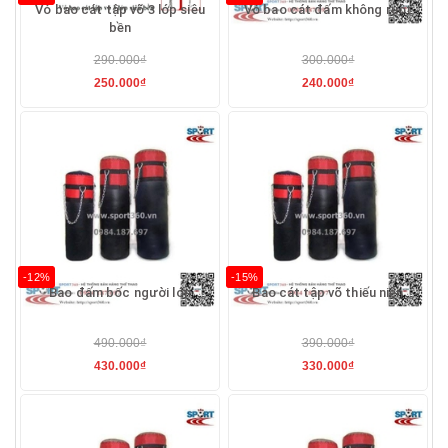
Vỏ bao cát tập võ 3 lớp siêu
Vỏ bao cát đấm không ruột
bền
290.000₫
300.000₫
250.000₫
240.000₫
-12%
-15%
Bao đấm bốc người lớn
Bao cát tập võ thiếu niên
490.000₫
390.000₫
430.000₫
330.000₫