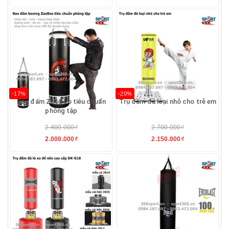
-17%
-20%
Bao đấm ZooBoo tiêu chuẩn
Trụ đấm đá loại nhỏ cho trẻ em
phòng tập
2.400.000₫
2.700.000₫
2.000.000₫
2.150.000₫