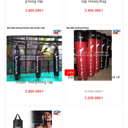
phòng tập
tập Heavy Bag
3.600.000₫
3.400.000₫
-14%
Bao đấm boxing Fairtex tiêu
Bao đấm boxing Fairtex giá rẻ
chuẩn 1m8 phòng tập
3.800.000₫
3.700.000₫
3.200.000₫