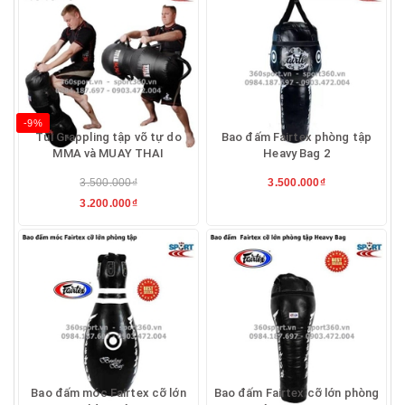
-9%
Túi Grappling tập võ tự do
Bao đấm Fairtex phòng tập
MMA và MUAY THAI
Heavy Bag 2
3.500.000₫
3.500.000₫
3.200.000₫
Bao đấm móc Fairtex cỡ lớn
Bao đấm Fairtex cỡ lớn phòng