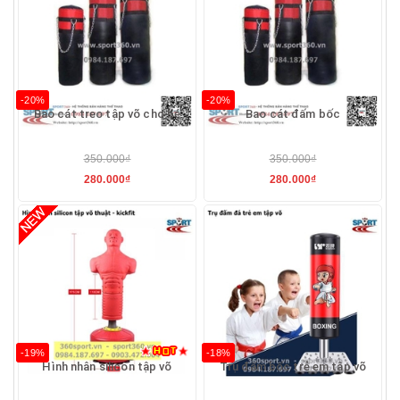
-20%
-20%
Bao cát treo tập võ cho bé
Bao cát đấm bốc
350.000₫
350.000₫
280.000₫
280.000₫
-19%
-18%
Hình nhân silicon tập võ
Trụ đấm bốc trẻ em tập võ