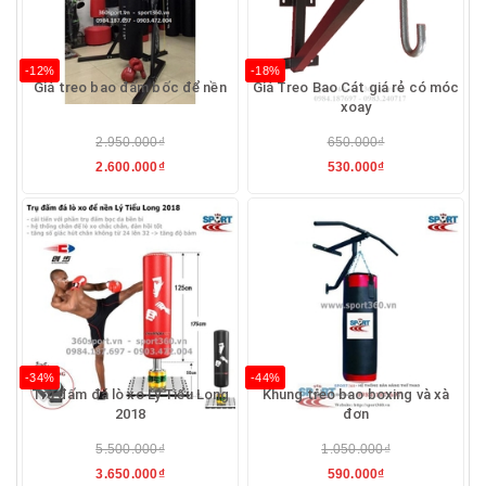
-12%
-18%
Giá treo bao đấm bốc để nền
Giá Treo Bao Cát giá rẻ có móc
xoay
2.950.000₫
650.000₫
2.600.000₫
530.000₫
-34%
-44%
Trụ đấm đá lò xo Lý Tiểu Long
Khung treo bao boxing và xà
2018
đơn
5.500.000₫
1.050.000₫
3.650.000₫
590.000₫