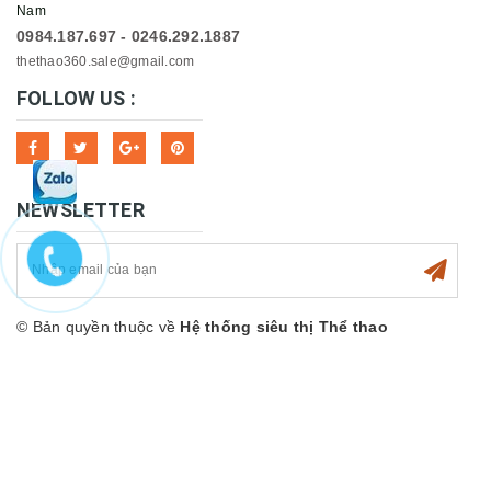
Nam
0984.187.697 - 0246.292.1887
thethao360.sale@gmail.com
FOLLOW US :
NEWSLETTER
© Bản quyền thuộc về
Hệ thống siêu thị Thể thao
360sport
Cung cấp bởi
Sapo
Hỗ trợ trực tuyến