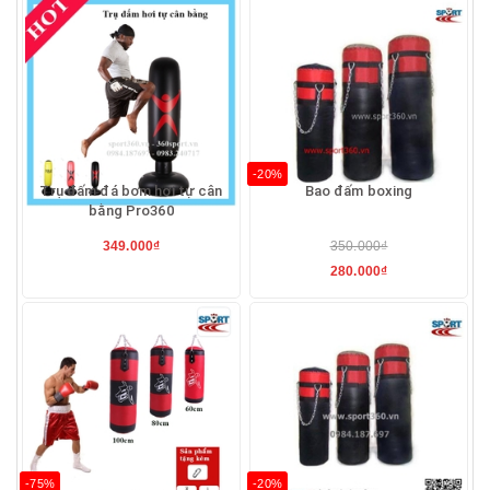
-20%
Trụ đấm đá bơm hơi tự cân
Bao đấm boxing
bằng Pro360
349.000₫
350.000₫
280.000₫
-75%
-20%