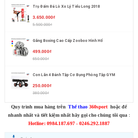
Trụ Đấm Đá Lò Xo Lý Tiểu Long 2018
3.650.000₫
5.500.000₫
Găng Boxing Cao Cấp Zooboo Hình Hổ
499.000₫
650.000₫
Con Lăn 4 Bánh Tập Cơ Bụng Phòng Tập GYM
250.000₫
380.000₫
Quy trình mua hàng trên
Thể thao
360sport
hoặc để
nhanh nhất và tiết kiệm nhất hãy gọi cho chúng tôi qua
:
Hotline: 0984.187.697 - 0246.292.1887