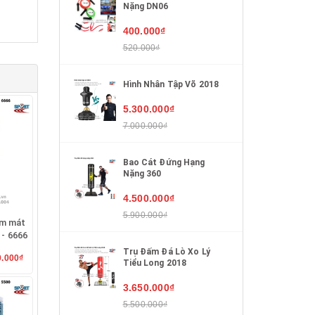
Nặng DN06
400.000₫
520.000₫
Hình Nhân Tập Võ 2018
5.300.000₫
7.000.000₫
Bao Cát Đứng Hạng
Nặng 360
4.500.000₫
5.900.000₫
àm mát
- 6666
Trụ Đấm Đá Lò Xo Lý
0.000₫
Tiểu Long 2018
3.650.000₫
5.500.000₫