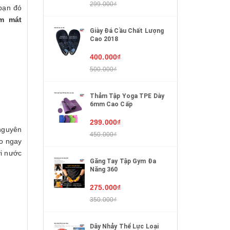
299.000₫
 bạn đó
àm mát
Giày Đá Cầu Chất Lượng
Cao 2018
400.000₫
500.000₫
Thảm Tập Yoga TPE Dày
6mm Cao Cấp
299.000₫
nguyên
450.000₫
ạo ngay
ơi nước
Găng Tay Tập Gym Đa
Năng 360
275.000₫
350.000₫
Dây Nhảy Thể Lực Loại