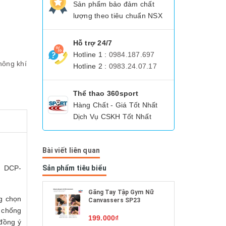
Sản phẩm bảo đảm chất
lượng theo tiêu chuẩn NSX
Hỗ trợ 24/7
Hotline 1 :
0984.187.697
hông khí
Hotline 2 :
0983.24.07.17
Thể thao 360sport
Hàng Chất - Giá Tốt Nhất
Dịch Vụ CSKH Tốt Nhất
Bài viết liên quan
o DCP-
Sản phẩm tiêu biểu
Găng Tay Tập Gym Nữ
g chọn
Canvassers SP23
 chống
199.000₫
đồng ý