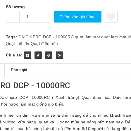
Số lượng
Thêm vào giỏ hàng
-
+
Tags:
DAICHIPRO DCP - 10000RC
quạt làm mát
quạt làm mát k
Quạt thổi đá
Quạt điều hòa
Chia sẻ:
Đánh giá
PRO DCP - 10000RC
Daichipro DCP- 10000RC ( Xanh trắng) Quạt điều hòa Daichipr
hơi nước làm mát giống gió biển.
nh mẽ, ổn định và êm ái sẽ là điểm sáng để cho nhiều khách hàn
hà xưởng, cửa hàng, quán xá… trong mùa hè nóng bức năm nay. Để
ôi nhà từ mùa hè nóng bức thì có đến hơn 8/10 người sử dụng đều 