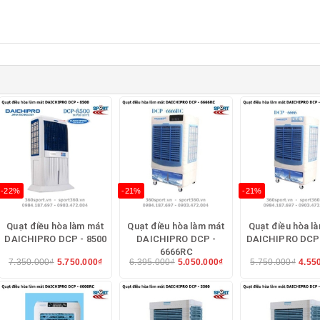
-22%
-21%
-21%
Quạt điều hòa làm mát
Quạt điều hòa làm mát
Quạt điều hòa l
DAICHIPRO DCP - 8500
DAICHIPRO DCP -
DAICHIPRO DCP 
6666RC
7.350.000₫
5.750.000₫
6.395.000₫
5.050.000₫
5.750.000₫
4.55