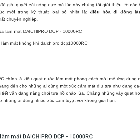
ể giải quyết cái nóng nực mà lúc này chúng tôi giới thiệu tới các
 mới trong kỹ thuật loại bỏ nhiệt là:
điều hòa di động l
ất chuyên nghiệp.
g làm mát không khí daichipro dcp10000RC
C chính là kiểu quạt nước làm mát phong cách mới mẻ ứng dụng 
ể mang đến cho những ai dùng một xúc cảm mát dịu tựa như đang d
ời tiết vẫn đang nắng chói tựa hồ chảo lửa. Chẳng những vậy quạt h
những ai dùng nhiều xúc cảm tuyệt vời không giới hạn.
g làm mát DAICHIPRO DCP - 10000RC