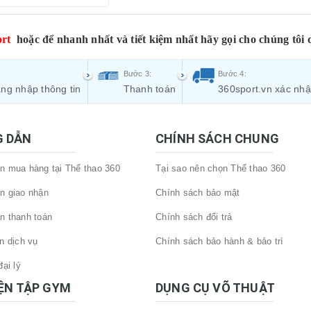
ẽ khiến cho mức lạnh tốt
rt
hoặc để nhanh nhất và tiết kiệm nhất hãy gọi cho chúng tôi 
Bước 3:
Bước 4:
hòa làm mát DAICHIPRO DCP - 10000RC
ng nhập thông tin
Thanh toán
360sport.vn xác nh
ưa vào sử dụng sẽ giúp quý khách tuyệt đối không đắn đo bởi chi t
chỉ tầm 20-25% khi sản phẩm quạt làm lạnh này vận hành so cùng m
 DẪN
CHÍNH SÁCH CHUNG
ho đến 10000 m3 khí/giờ sẽ đẩy bay không khí nóng hừng hực từ 
 mua hàng tại Thể thao 360
Tại sao nên chọn Thể thao 360
n giao nhận
Chính sách bảo mật
để người tiêu dùng an tâm thiết lập theo sở nguyện của các thành
n thanh toán
Chính sách đổi trả
ó dịu nhẹ nếu bật ở phòng ngủ để người sử dụng di chuyển nó và
n dịch vụ
Chính sách bảo hành & bảo trì
ùng.
 dùng thiết lập bốn chiều lan tràn trong phòng theo hướng trên – 
ại lý
n phòng.
IỆN TẬP GYM
DỤNG CỤ VÕ THUẬT
hịu tựa như gió đẩy từ biển mang đầy tràn vào ngôi nhà làm cho n