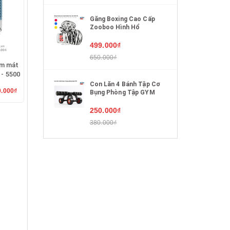
Găng Boxing Cao Cấp
Zooboo Hình Hổ
499.000₫
650.000₫
àm mát
- 5500
phương
Con Lăn 4 Bánh Tập Cơ
0.000₫
Bụng Phòng Tập GYM
250.000₫
380.000₫