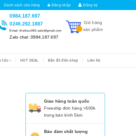
Danh sách cửa hàng
Đăng nhập
Đăng ký
0984.187.697
Giỏ hàng
0246.292.1887
sản phẩm
Email: thethao360.sale@gmail.com
Zalo chat: 0984.187.697
n tức
HOT DEAL
Bản đồ đến shop
Liên hệ
Giao hàng toàn quốc
Freeship đơn hàng >500k
trong bán kính 5km
Bảo đảm chất lượng