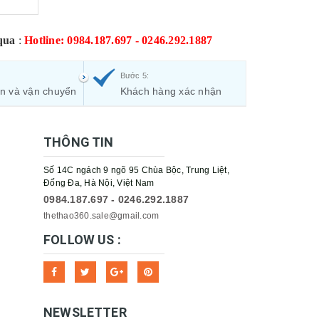
qua
:
Hotline: 0984.187.697 - 0246.292.1887
Bước 5:
ận và vận chuyển
Khách hàng xác nhận
iêu mức
áy lạnh
THÔNG TIN
mùa hè
Số 14C ngách 9 ngõ 95 Chùa Bộc, Trung Liệt,
Đống Đa, Hà Nội, Việt Nam
 viên ở
0984.187.697 - 0246.292.1887
thethao360.sale@gmail.com
o đặt,
FOLLOW US :
dưới và
gười sử
NEWSLETTER