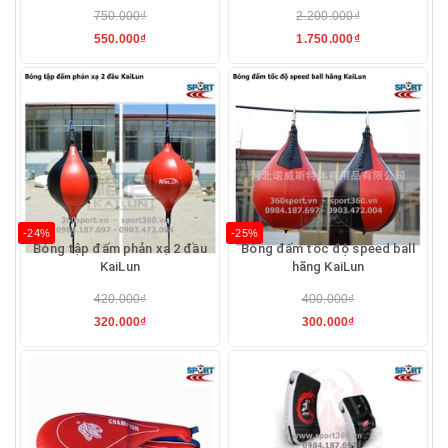
750.000₫
2.200.000₫
550.000₫
1.750.000₫
-24%
-25%
Bóng tập đấm phản xạ 2 đầu
Bóng đấm tốc độ speed ball
KaiLun
hãng KaiLun
420.000₫
400.000₫
320.000₫
300.000₫