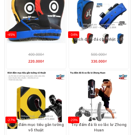
-45%
-34%
Đích đấm tròn 360
Đích đấm đá chữ nhật 360
400.000₫
500.000₫
220.000₫
330.000₫
-27%
-20%
Đích đấm mục tiêu gắn tường
Trụ đấm đá lò xo lắc lư Zhong
võ thuật
Huan