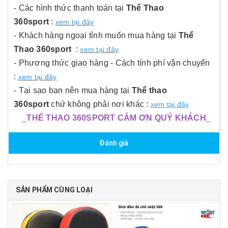
- Các hình thức thanh toán tại
Thể Thao
360sport
:
xem tại đây
- Khách hàng ngoại tỉnh muốn mua hàng tại
Thể
Thao 360sport
:
xem tại đây
- Phương thức giao hàng - Cách tính phí vận chuyển
:
xem tại đây
- Tại sao bạn nên mua hàng tại
Thể thao
360sport
chứ không phải nơi khác :
xem tại đây
_
THỂ THAO 360SPORT CẢM ƠN QUÝ KHÁCH
_
Đánh giá
SẢN PHẨM CÙNG LOẠI