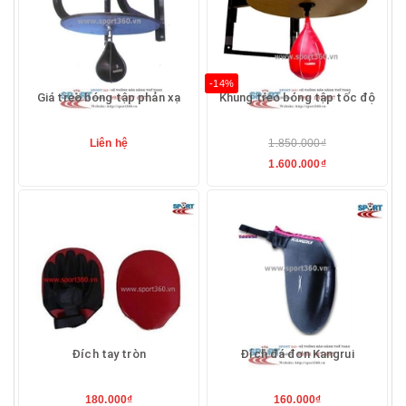
-14%
Giá treo bóng tập phản xạ
Khung treo bóng tập tốc độ
Liên hệ
1.850.000₫
1.600.000₫
Đích tay tròn
Đích đá đơn Kangrui
180.000₫
160.000₫