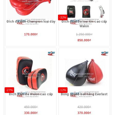
-32%
Đích đá đơn Champion loại dày
Đích đấm đá loại lớn cao cấp
Walon
170.000₫
1.250.000₫
850.000₫
-27%
-12%
Đích đấm đá Walon cao cấp
Bóng speed ball hãng Everlast
450.000₫
420.000₫
330.000₫
370.000₫