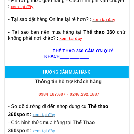
- Phương thức giao hàng - Cách tính phí vận chuyển
:
xem tại đây
- Tại sao đặt hàng Online lại rẻ hơn? :
xem tại đây
- Tại sao bạn nên mua hàng tại
Thể thao 360
chứ
không phải nơi khác? :
xem tại đây
_____________
THỂ THAO 360 CẢM ƠN QUÝ
KHÁCH
____________
HƯỚNG DẪN MUA HÀNG
Thông tin hỗ trợ khách hàng
0984.187.697 - 0246.292.1887
- Sơ đồ đường đi đến shop dụng cụ
Thể thao
360sport
:
xem tại đây
- Các hình thức mua hàng tại
Thể Thao
360sport
:
xem tại đây