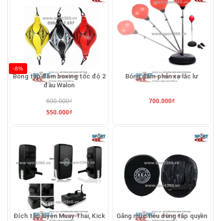
-8%
Bóng tập đấm boxing tốc độ 2
Bóng đấm phản xạ lắc lư
đầu Walon
600.000₫
700.000₫
550.000₫
Đích tập luyện Muay Thai, Kick
Găng mục tiêu dùng tập quyền