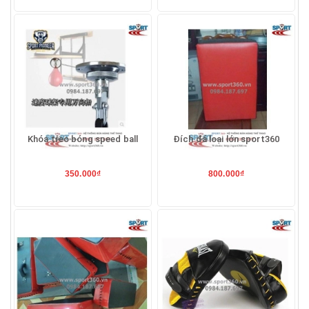
Khóa treo bóng speed ball
Đích đá loại lớn sport360
350.000₫
800.000₫