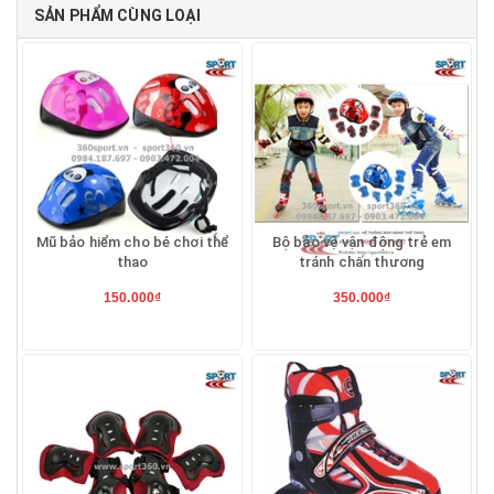
SẢN PHẨM CÙNG LOẠI
Mũ bảo hiểm cho bé chơi thể
Bộ bảo vệ vận động trẻ em
thao
tránh chấn thương
150.000₫
350.000₫