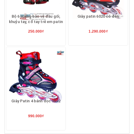
Bộ 6 miếng bảo vệ đầu gối,
Giày patin 6020 có đèn
khuỷu tay, cổ tay trẻ em patin
250.000₫
1.290.000₫
Giày Patin 4 bánh dọc 9012
990.000₫