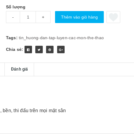
Số lượng
Thêm vào giỏ hàng
-
+
Tags:
tin_huong-dan-tap-luyen-cac-mon-the-thao
Chia sẻ:
Đánh giá
 bền, thi đấu trên mọi mặt sân