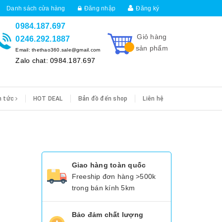
Danh sách cửa hàng
Đăng nhập
Đăng ký
0984.187.697
Giỏ hàng
0246.292.1887
sản phẩm
Email: thethao360.sale@gmail.com
Zalo chat: 0984.187.697
n tức
HOT DEAL
Bản đồ đến shop
Liên hệ
Giao hàng toàn quốc
Freeship đơn hàng >500k
trong bán kính 5km
Bảo đảm chất lượng