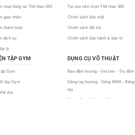
 mua hàng tại Thể thao 360
Tại sao nên chọn Thể thao 360
n giao nhận
Chính sách bảo mật
n thanh toán
Chính sách đổi trả
n dịch vụ
Chính sách bảo hành & bảo trì
ại lý
IỆN TẬP GYM
DỤNG CỤ VÕ THUẬT
 tập Gym
Bao đấm boxing - Giá treo - Trụ đấm
ồi tập Gym
Găng tay boxing - Găng MMA - Băng
tay
thể dục
Đích đấm - Đích đá - Bóng phản xạ
tập gym
Dụng cụ bảo hộ - phụ kiện võ thuật
 Tập Gym Khác
ỗ trợ gánh tạ
 tay - đầu gối tập gym