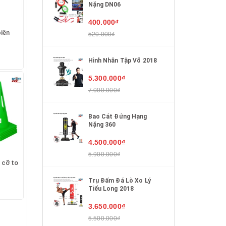
Nặng DN06
400.000₫
biên
520.000₫
Hình Nhân Tập Võ 2018
5.300.000₫
7.000.000₫
Bao Cát Đứng Hạng
Nặng 360
4.500.000₫
5.900.000₫
 cỡ to
Trụ Đấm Đá Lò Xo Lý
Tiểu Long 2018
3.650.000₫
5.500.000₫