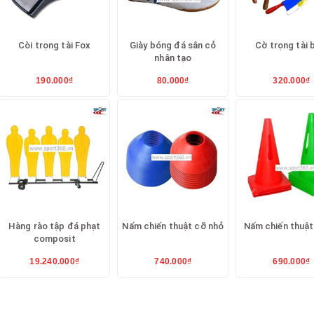
Còi trọng tài Fox
Giày bóng đá sân cỏ
Cờ trọng tài 
nhân tạo
190.000₫
80.000₫
320.000₫
Hàng rào tập đá phạt
Nấm chiến thuật cỡ nhỏ
Nấm chiến thuật
composit
19.240.000₫
740.000₫
690.000₫