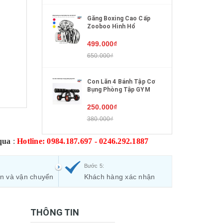
Găng Boxing Cao Cấp
Zooboo Hình Hổ
499.000₫
650.000₫
Con Lăn 4 Bánh Tập Cơ
Bụng Phòng Tập GYM
250.000₫
380.000₫
qua
:
Hotline: 0984.187.697 - 0246.292.1887
Bước 5:
ận và vận chuyển
Khách hàng xác nhận
THÔNG TIN