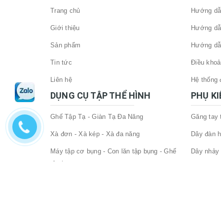
Trang chủ
Hướng dẫn
Giới thiệu
Hướng dẫ
Sản phẩm
Hướng dẫ
Tin tức
Điều khoả
Liên hệ
Hệ thống đ
DỤNG CỤ TẬP THỂ HÌNH
PHỤ K
Ghế Tập Tạ - Giàn Tạ Đa Năng
Găng tay
Xà đơn - Xà kép - Xà đa năng
Dây đàn h
Máy tập cơ bụng - Con lăn tập bụng - Ghế
Dây nhảy 
tập bụng
Đai lưng 
Đòn tạ - tạ tay cao cấp
Phụ Kiện
Phòng tập thể hình - GYM
Đệm lót h
Bảo vệ cổ