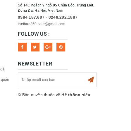
Số 14C ngách 9 ngõ 95 Chùa Bộc, Trung Liệt,
Đống Đa, Hà Nội, Việt Nam
0984.187.697 - 0246.292.1887
thethao360.sale@gmail.com
FOLLOW US :
NEWSLETTER
 đá
 quấn
© Bản quyền thuộc về
Hệ thống siêu
thị Thể thao 360sport
Cung cấp bởi
Sapo