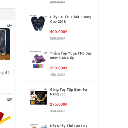
299.000₫
Giày Đá Cầu Chất Lượng
Cao 2018
400.000₫
500.000₫
Thảm Tập Yoga TPE Dày
6mm Cao Cấp
299.000₫
ng đá
450.000₫
Găng Tay Tập Gym Đa
Năng 360
275.000₫
350.000₫
Dây Nhảy Thể Lực Loại