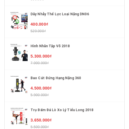
Dây Nhảy Thể Lực Loại Nặng DN06
400.000₫
520.000₫
Hình Nhân Tập Võ 2018
5.300.000₫
7.000.000₫
Bao Cát Đứng Hạng Nặng 360
4.500.000₫
5.900.000₫
Trụ Đấm Đá Lò Xo Lý Tiểu Long 2018
3.650.000₫
5.500.000₫