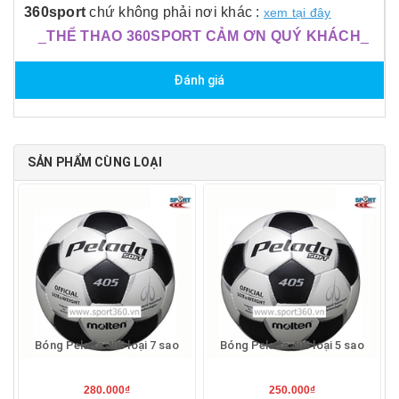
360sport
chứ không phải nơi khác :
xem tại đây
_
THỂ THAO 360SPORT CẢM ƠN QUÝ KHÁCH
_
Đánh giá
SẢN PHẨM CÙNG LOẠI
Bóng Pelada 405 loại 7 sao
Bóng Pelada 405 loại 5 sao
280.000₫
250.000₫