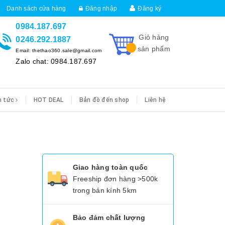
Danh sách cửa hàng
Đăng nhập
Đăng ký
0984.187.697
Giỏ hàng
0246.292.1887
sản phẩm
Email: thethao360.sale@gmail.com
Zalo chat: 0984.187.697
n tức
HOT DEAL
Bản đồ đến shop
Liên hệ
Giao hàng toàn quốc
Freeship đơn hàng >500k
trong bán kính 5km
Bảo đảm chất lượng