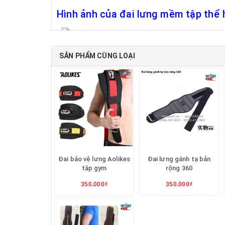
Hình ảnh của đai lưng mềm tập thể 
SẢN PHẨM CÙNG LOẠI
Các loại đai lưng tập GYM mà Thể thao 36
Loại đai lưng mềm :
+
Đai thắt bụng tập thể hình Valeo
: 350
Đai bảo vệ lưng Aolikes
Đai lưng gánh tạ bản
tập gym
rộng 360
350.000₫
350.000₫
+
Đai Lưng Mềm Lifting Belt tập thể hình
dài cho nhiều size bụng,chất lượng cao )