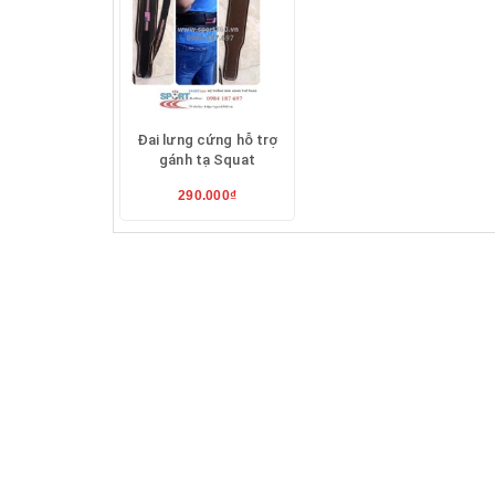
Loại đai lưng Cứng :
+
Đai lưng cứng hỗ trợ gánh tạ :
450k ( bả
cao )
Đai lưng cứng hỗ trợ
gánh tạ Squat
290.000₫
+
Đai bảo vệ lưng tập GYM cao cấp
:
500k
Đai bảo vệ lưng tập GYM cao cấp
Nguyên tắc hoạt động của đai lưng tập thể