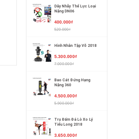
Dây Nhảy Thể Lực Loại
Nặng DN06
400.000₫
lượng
520.000₫
Hình Nhân Tập Võ 2018
5.300.000₫
7.000.000₫
Bao Cát Đứng Hạng
Nặng 360
4.500.000₫
5.900.000₫
Trụ Đấm Đá Lò Xo Lý
Tiểu Long 2018
3.650.000₫