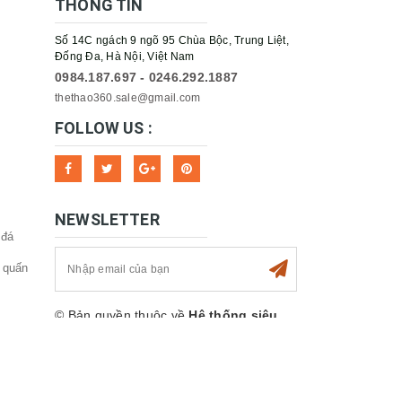
THÔNG TIN
Số 14C ngách 9 ngõ 95 Chùa Bộc, Trung Liệt,
Đống Đa, Hà Nội, Việt Nam
0984.187.697 - 0246.292.1887
g hoặc
thethao360.sale@gmail.com
ng yên
FOLLOW US :
 đầu
NEWSLETTER
 đá
 quấn
dụng
© Bản quyền thuộc về
Hệ thống siêu
thị Thể thao 360sport
Cung cấp bởi
Sapo