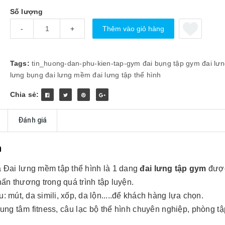
Số lượng
Thêm vào giỏ hàng
-
+
Tags:
tin_huong-dan-phu-kien-tap-gym
đai bụng tập gym
đai lư
lưng bụng
đai lưng mềm
đai lưng tập thể hình
Chia sẻ:
Đánh giá
h
là Đai lưng mềm tập thể hình là 1 dang
đai lưng tập gym
được
n thương trong quá trình tập luyện.
: mút, da simili, xốp, da lộn.....để khách hàng lựa chọn.
ng tâm fitness, câu lạc bộ thể hình chuyên nghiệp, phòng t