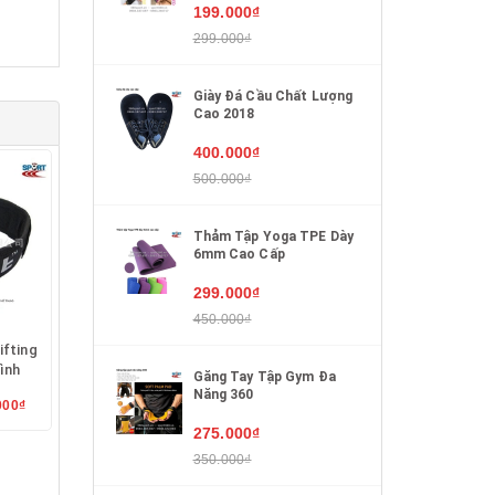
199.000₫
299.000₫
Giày Đá Cầu Chất Lượng
Cao 2018
400.000₫
500.000₫
Thảm Tập Yoga TPE Dày
6mm Cao Cấp
299.000₫
450.000₫
ifting
hình
Găng Tay Tập Gym Đa
Năng 360
000₫
ỉnh
275.000₫
350.000₫