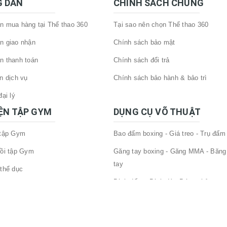
 DẪN
CHÍNH SÁCH CHUNG
 mua hàng tại Thể thao 360
Tại sao nên chọn Thể thao 360
n giao nhận
Chính sách bảo mật
khi tập nặng với các bài phức hợp như
Deadlift, Squat
, đứn
ng nhún vai, xách tạ 2 bên… Bất kỳ khi nào bạn cảm thấy khô
n thanh toán
Chính sách đổi trả
dự định tăng. Trong trường hợp nâng mức tạ, bạn có thể bắt
n dịch vụ
Chính sách bảo hành & bảo trì
ại lý
IỆN TẬP GYM
DỤNG CỤ VÕ THUẬT
 tập Gym
Bao đấm boxing - Giá treo - Trụ đấm
ồi tập Gym
Găng tay boxing - Găng MMA - Băng
tay
thể dục
hó thực hiện bài tập nhưng nếu đeo lỏng quá thì sẽ mất tác 
Đích đấm - Đích đá - Bóng phản xạ
tập gym
hể nhét được bàn tay của mình vào giữa bụng và đai đeo.
Dụng cụ bảo hộ - phụ kiện võ thuật
 Tập Gym Khác
ỗ trợ gánh tạ