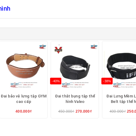
hình
0 đang cung cấp
k
-40%
-38%
Đai bảo vệ lưng tập GYM
Đai thắt bụng tập thể
Đai Lưng Mềm L
cao cấp
hình Valeo
Belt tập thể 
400.000₫
450.000₫
270.000₫
400.000₫
250.
: 400k ( hàng nhập ,bán chạy nhất,loại miếng dán điều ch