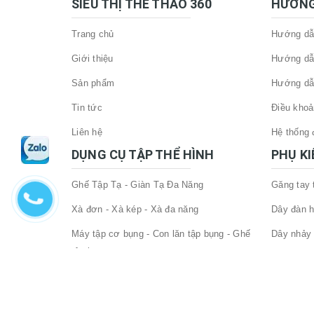
SIÊU THỊ THỂ THAO 360
HƯỚNG
Trang chủ
Hướng dẫn
Khi nào nên dùng đai lưng khi tập thể hình :
Giới thiệu
Hướng dẫ
Đai lưng tập gym hỗ trợ thường được dùng 
ngồi đẩy tạ qua đầu, thậm chí là các bài đứ
Sản phẩm
Hướng dẫ
tâm với mức tạ mà bạn đang luyện tập hoặc 
Tin tức
Điều khoả
đeo đai từ hiệp trước đó.
Liên hệ
Hệ thống đ
DỤNG CỤ TẬP THỂ HÌNH
PHỤ K
Đeo đai lưng thể hình như nào là chuẩn :
Ghế Tập Tạ - Giàn Tạ Đa Năng
Găng tay
Xà đơn - Xà kép - Xà đa năng
Dây đàn h
độ thắt chặt của đai :
Máy tập cơ bụng - Con lăn tập bụng - Ghế
Dây nhảy 
Nếu đeo đai lưng tập gym chặt quá, bạn sẽ k
tập bụng
Đai lưng 
hỗ trợ. Độ chặt lý tưởng thường là bạn có t
Đòn tạ - tạ tay cao cấp
Phụ Kiện
Phòng tập thể hình - GYM
Vị trí đeo đai lưng tập thể hình đúng :
Đệm lót h