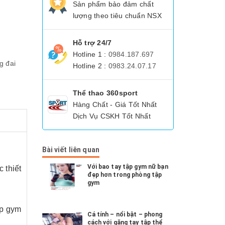
Sản phẩm bảo đảm chất
lượng theo tiêu chuẩn NSX
Hỗ trợ 24/7
Hotline 1 :
0984.187.697
ng
đai
Hotline 2 :
0983.24.07.17
Thể thao 360sport
Hàng Chất - Giá Tốt Nhất
Dịch Vụ CSKH Tốt Nhất
Bài viết liên quan
Với bao tay tập gym nữ bạn
 thiết
đẹp hơn trong phòng tập
gym
ập gym
Cá tính – nổi bật – phong
cách với găng tay tập thể