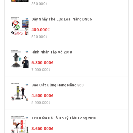
350.000₫
Dây Nhảy Thể Lực Loại Nặng DN06
400.000₫
520.000₫
Hình Nhân Tập Võ 2018
5.300.000₫
7.000.000₫
Bao Cát Đứng Hạng Nặng 360
4.500.000₫
5.900.000₫
Trụ Đấm Đá Lò Xo Lý Tiểu Long 2018
3.650.000₫