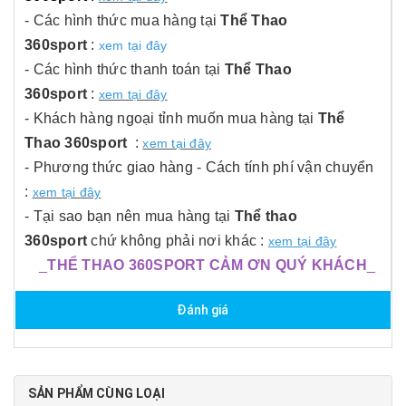
- Các hình thức mua hàng tại
Thể Thao
360sport
:
xem tại đây
- Các hình thức thanh toán tại
Thể Thao
360sport
:
xem tại đây
- Khách hàng ngoại tỉnh muốn mua hàng tại
Thể
Thao 360sport
:
xem tại đây
- Phương thức giao hàng - Cách tính phí vận chuyển
:
xem tại đây
- Tại sao bạn nên mua hàng tại
Thể thao
360sport
chứ không phải nơi khác :
xem tại đây
_
THỂ THAO 360SPORT CẢM ƠN QUÝ KHÁCH
_
Đánh giá
SẢN PHẨM CÙNG LOẠI