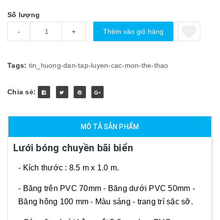
Số lượng
Thêm vào giỏ hàng
-
+
Tags:
tin_huong-dan-tap-luyen-cac-mon-the-thao
Chia sẻ:
MÔ TẢ SẢN PHẨM
Lưới bóng chuyền bãi biển
- Kích thước : 8.5 m x 1.0 m.
- Băng trên PVC 70mm - Băng dưới PVC 50mm -
Băng hông 100 mm - Màu sáng - trang trí sặc sỡ.