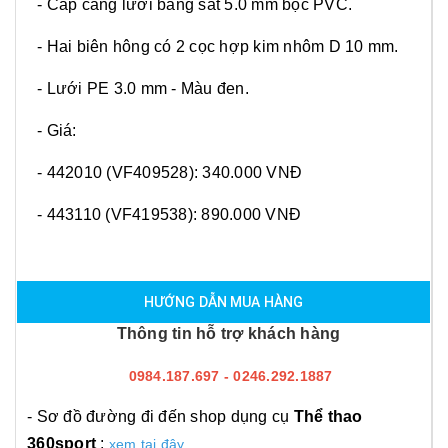
- Cáp căng lưới bằng sắt 5.0 mm bọc PVC.
- Hai biên hông có 2 cọc hợp kim nhôm D 10 mm.
- Lưới PE 3.0 mm - Màu đen.
- Giá:
- 442010 (VF409528): 340.000 VNĐ
- 443110 (VF419538): 890.000 VNĐ
HƯỚNG DẪN MUA HÀNG
Thông tin hỗ trợ khách hàng
0984.187.697 - 0246.292.1887
- Sơ đồ đường đi đến shop dụng cụ
Thể thao
360sport
:
xem tại đây