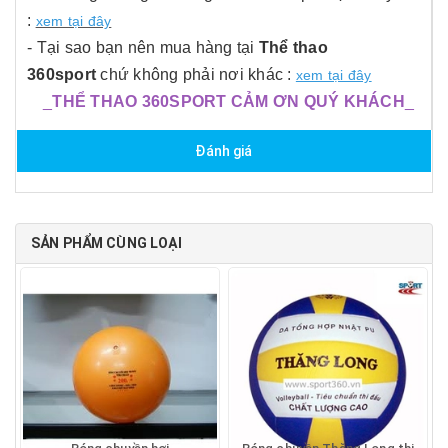
:
xem tại đây
- Tại sao bạn nên mua hàng tại
Thể thao
360sport
chứ không phải nơi khác :
xem tại đây
_
THỂ THAO 360SPORT CẢM ƠN QUÝ KHÁCH
_
Đánh giá
SẢN PHẨM CÙNG LOẠI