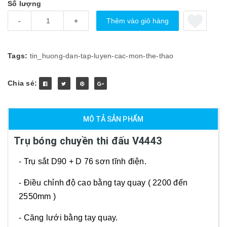
Số lượng
Thêm vào giỏ hàng
-
+
Tags:
tin_huong-dan-tap-luyen-cac-mon-the-thao
Chia sẻ:
MÔ TẢ SẢN PHẨM
Trụ bóng chuyền thi đấu V4443
- Trụ sắt D90 + D 76 sơn tĩnh điện.
- Điều chỉnh độ cao bằng tay quay ( 2200 đến
2550mm )
- Căng lưới bằng tay quay.