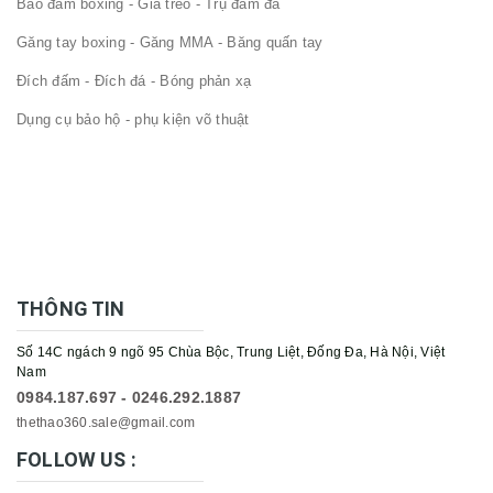
Bao đấm boxing - Giá treo - Trụ đấm đá
Găng tay boxing - Găng MMA - Băng quấn tay
Đích đấm - Đích đá - Bóng phản xạ
Dụng cụ bảo hộ - phụ kiện võ thuật
THÔNG TIN
Số 14C ngách 9 ngõ 95 Chùa Bộc, Trung Liệt, Đống Đa, Hà Nội, Việt
Nam
0984.187.697 - 0246.292.1887
thethao360.sale@gmail.com
FOLLOW US :