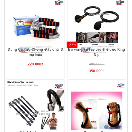
-27%
Dụng Cụ Tập Chống Đẩy chữ S
Bộ vòng xà tay tập thể dục Ring
mạ inox
Dip
220.000₫
480.000₫
350.000₫