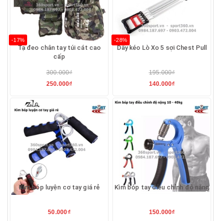
-17%
-28%
Tạ đeo chân tay túi cát cao
Dây kéo Lò Xo 5 sợi Chest Pull
cấp
300.000₫
195.000₫
250.000₫
140.000₫
Kìm bóp luyện cơ tay giá rẻ
Kìm bóp tay điều chỉnh độ nặng
50.000₫
150.000₫