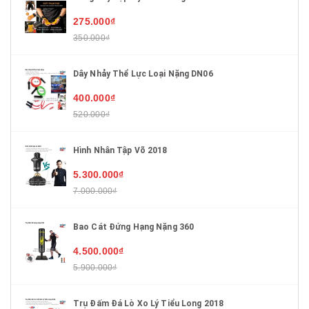
275.000₫
350.000₫
Dây Nhảy Thể Lực Loại Nặng DN06
400.000₫
520.000₫
Hình Nhân Tập Võ 2018
5.300.000₫
7.000.000₫
Bao Cát Đứng Hạng Nặng 360
4.500.000₫
5.900.000₫
Trụ Đấm Đá Lò Xo Lý Tiểu Long 2018