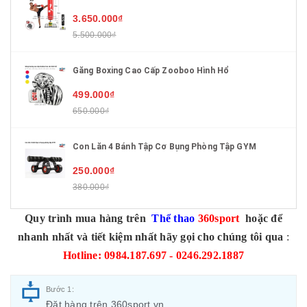
3.650.000₫
5.500.000₫
Găng Boxing Cao Cấp Zooboo Hình Hổ
499.000₫
650.000₫
Con Lăn 4 Bánh Tập Cơ Bụng Phòng Tập GYM
250.000₫
380.000₫
Quy trình mua hàng trên
Thể thao
360sport
hoặc để
nhanh nhất và tiết kiệm nhất hãy gọi cho chúng tôi qua
:
Hotline: 0984.187.697 - 0246.292.1887
Bước 1:
Đặt hàng trên 360sport.vn