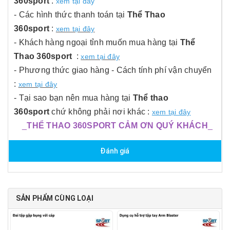
360sport
:
xem tại đây
- Các hình thức thanh toán tại
Thể Thao
360sport
:
xem tại đây
- Khách hàng ngoại tỉnh muốn mua hàng tại
Thể
Thao 360sport
:
xem tại đây
- Phương thức giao hàng - Cách tính phí vận chuyển
:
xem tại đây
- Tại sao bạn nên mua hàng tại
Thể thao
360sport
chứ không phải nơi khác :
xem tại đây
_
THỂ THAO 360SPORT CẢM ƠN QUÝ KHÁCH
_
Đánh giá
SẢN PHẨM CÙNG LOẠI