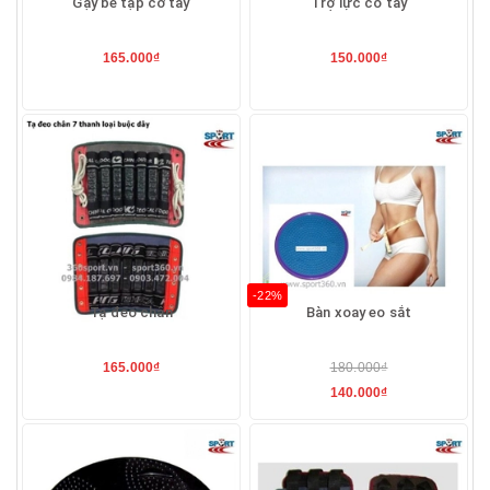
Gậy bẻ tập cơ tay
Trợ lực cổ tay
165.000₫
150.000₫
-22%
Tạ đeo chân
Bàn xoay eo sắt
165.000₫
180.000₫
140.000₫