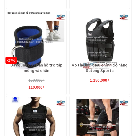
-27%
Dây quấn cổ chân hỗ trợ tập
Áo thể lực điều chỉnh độ nặng
mông và chân
Suteng Sports
150.000₫
1.250.000₫
110.000₫