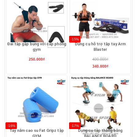
-15%
Đai tập gập bụng với cáp phòng
Dụng cụ hỗ trợ tập tay Arm
gym
Blaster
250.000₫
400.000₫
340.000₫
-16%
-17%
Tay nắm cao su Fat Gripz tập
Dụng cụ tập thăng bằng
GYM
BALANCE BOARD