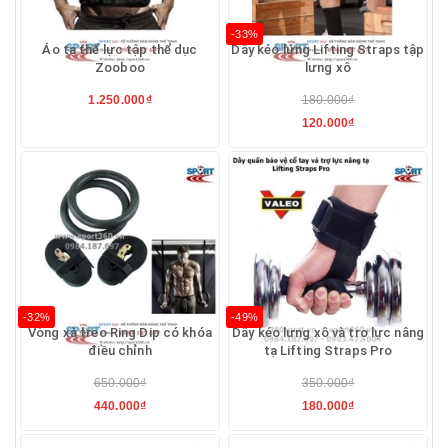
-33%
Áo tạ thể lực tập thể dục
Dây kéo lưng Lifting Straps tập
Zooboo
lưng xô
1.250.000₫
180.000₫
120.000₫
-32%
-49%
Vòng xà treo Ring Dip có khóa
Dây kéo lưng xô và trợ lực nâng
điều chỉnh
tạ Lifting Straps Pro
650.000₫
350.000₫
440.000₫
180.000₫