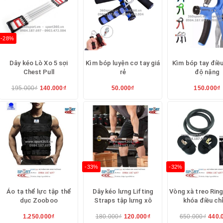
tập
-28%
Dây kéo Lò Xo 5 sợi
Kìm bóp luyện cơ tay giá
Kìm bóp tay điều
 cụ hỗ trợ tập tay Arm Blaster
Chest Pull
rẻ
độ nặng
195.000₫
140.000₫
50.000₫
150.000₫
-33%
-32%
Áo tạ thể lực tập thể
Dây kéo lưng Lifting
Vòng xà treo Ring
dục Zooboo
Straps tập lưng xô
khóa điều ch
1.250.000₫
180.000₫
120.000₫
650.000₫
440.