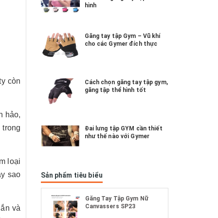
hình
Găng tay tập Gym – Vũ khí
cho các Gymer đích thực
ty còn
Cách chọn găng tay tập gym,
găng tập thể hình tốt
n hảo,
 trong
Đai lưng tập GYM cần thiết
như thế nào với Gymer
m loại
ay sao
Sản phẩm tiêu biểu
Găng Tay Tập Gym Nữ
Canvassers SP23
hắn và