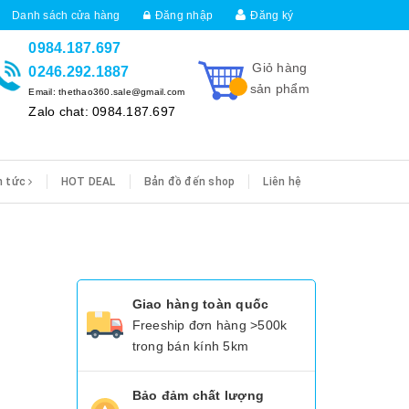
Danh sách cửa hàng
Đăng nhập
Đăng ký
0984.187.697
Giỏ hàng
0246.292.1887
sản phẩm
Email: thethao360.sale@gmail.com
Zalo chat: 0984.187.697
n tức
HOT DEAL
Bản đồ đến shop
Liên hệ
Giao hàng toàn quốc
Freeship đơn hàng >500k
trong bán kính 5km
Bảo đảm chất lượng