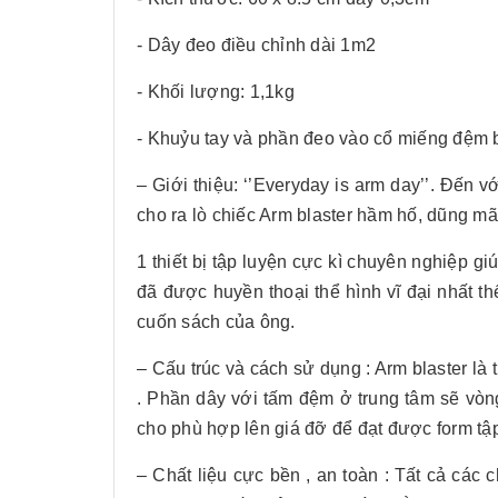
- Dây đeo điều chỉnh dài 1m2
- Khối lượng: 1,1kg
- Khuỷu tay và phần đeo vào cổ miếng đệm
– Giới thiệu: ‘’Everyday is arm day’’. Đến 
cho ra lò chiếc Arm blaster hầm hố, dũng mã
1 thiết bị tập luyện cực kì chuyên nghiệp gi
đã được huyền thoại thể hình vĩ đại nhất th
cuốn sách của ông.
– Cấu trúc và cách sử dụng : Arm blaster là
. Phần dây với tấm đệm ở trung tâm sẽ vòn
cho phù hợp lên giá đỡ để đạt được form tậ
– Chất liệu cực bền , an toàn : Tất cả các c