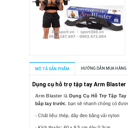
HƯỚNG DẪN MUA HÀNG
MÔ TẢ SẢN PHẨM
Dụng cụ hỗ trợ tập tay Arm Blaster
Arm Blaster
là
Dụng Cụ Hỗ Trợ Tập Tay
bắp tay trước
. bạn sẽ nhanh chóng có được
- Chất liệu: thép, dây đeo bằng vải nylon
- Kích thước: 60 x 8.5 cm dày 0,3cm