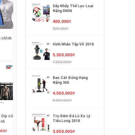
Dây Nhảy Thể Lực Loại
Nặng DN06
400.000₫
520.000₫
 chỉnh
Hình Nhân Tập Võ 2018
5.300.000₫
7.000.000₫
Bao Cát Đứng Hạng
Nặng 360
4.500.000₫
5.900.000₫
 Dip có
Trụ Đấm Đá Lò Xo Lý
Tiểu Long 2018
ỉnh
3.650.000₫
000₫