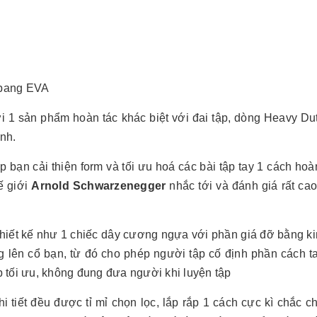
 bang EVA
với 1 sản phẩm hoàn tác khác biệt với đai tập, dòng Heavy Du
nh.
úp bạn cải thiện form và tối ưu hoá các bài tập tay 1 cách hoà
ế giới
Arnold Schwarzenegger
nhắc tới và đánh giá rất cao
 thiết kế như 1 chiếc dây cương ngựa với phần giá đỡ bằng ki
g lên cổ bạn, từ đó cho phép người tập cố định phần cách t
p tối ưu, không đung đưa người khi luyện tập
hi tiết đều được tỉ mỉ chọn lọc, lắp rắp 1 cách cực kì chắc c