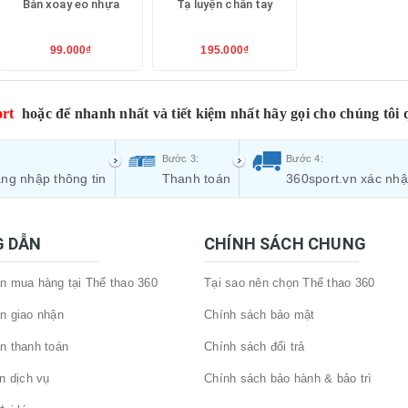
Bàn xoay eo nhựa
Tạ luyện chân tay
99.000₫
195.000₫
rt
hoặc để nhanh nhất và tiết kiệm nhất hãy gọi cho chúng tôi 
Bước 3:
Bước 4:
ng nhập thông tin
Thanh toán
360sport.vn xác nh
 DẪN
CHÍNH SÁCH CHUNG
 mua hàng tại Thể thao 360
Tại sao nên chọn Thể thao 360
n giao nhận
Chính sách bảo mật
n thanh toán
Chính sách đổi trả
n dịch vụ
Chính sách bảo hành & bảo trì