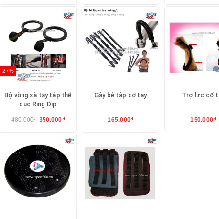
-27%
Bộ vòng xà tay tập thể
Gậy bẻ tập cơ tay
Trợ lực cổ t
dục Ring Dip
480.000₫
350.000₫
165.000₫
150.000₫