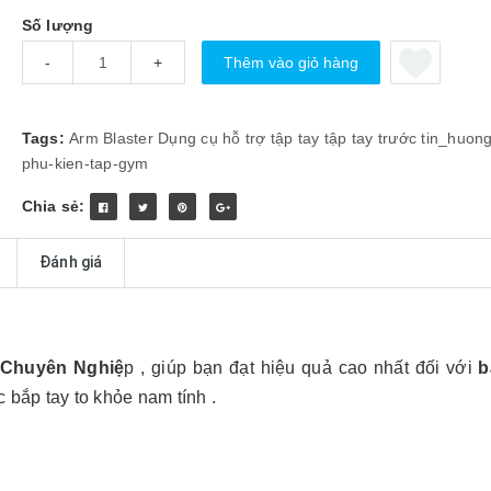
Số lượng
Thêm vào giỏ hàng
-
+
Tags:
Arm Blaster
Dụng cụ hỗ trợ tập tay
tập tay trước
tin_huon
phu-kien-tap-gym
Chia sẻ:
Đánh giá
 Chuyên Nghiệ
p , giúp bạn đạt hiệu quả cao nhất đối với
bà
 bắp tay to khỏe nam tính .