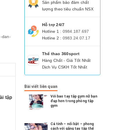
Sản phẩm bảo đảm chất
lượng theo tiêu chuẩn NSX
Hỗ trợ 24/7
Hotline 1 :
0984.187.697
g-dan-
Hotline 2 :
0983.24.07.17
Thể thao 360sport
Hàng Chất - Giá Tốt Nhất
Dịch Vụ CSKH Tốt Nhất
Bài viết liên quan
Với bao tay tập gym nữ bạn
i tập
đẹp hơn trong phòng tập
gym
Cá tính – nổi bật – phong
cách với găng tay tập thể