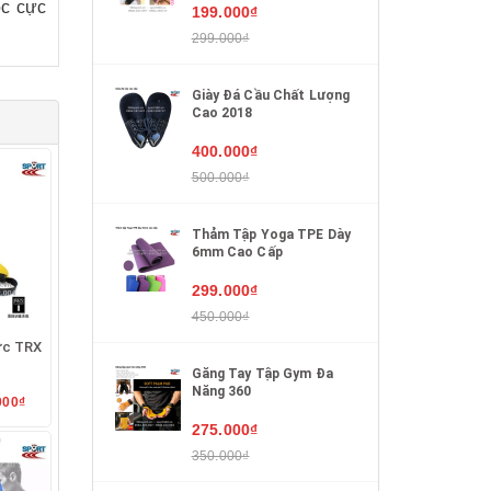
ốc cực
199.000₫
299.000₫
g thép
Giày Đá Cầu Chất Lượng
Cao 2018
400.000₫
500.000₫
Thảm Tập Yoga TPE Dày
tay đã
6mm Cao Cấp
299.000₫
n tình
450.000₫
ực TRX
Găng Tay Tập Gym Đa
Năng 360
cao độ
000₫
275.000₫
350.000₫