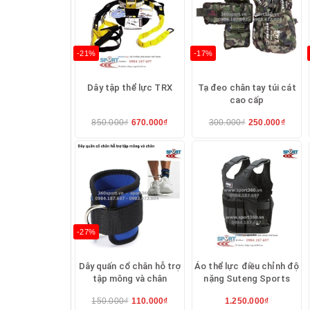
+ 1 size duy nhất phù hợp cho tất cả người 
-21%
-17%
Dây tập thể lực TRX
Tạ đeo chân tay túi cát
Dụng
cao cấp
850.000₫
670.000₫
300.000₫
250.000₫
-27%
Dây quấn cổ chân hỗ trợ
Áo thể lực điều chỉnh độ
tập mông và chân
nặng Suteng Sports
150.000₫
110.000₫
1.250.000₫