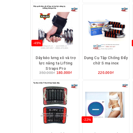
-49%
Dây kéo lưng xô và trợ
Dụng Cụ Tập Chống Đẩy
lực nâng tạ Lifting
chữ S mạ inox
Straps Pro
350.000₫
180.000₫
220.000₫
-22%