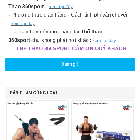
Thao 360sport
:
xem tại đây
- Phương thức giao hàng - Cách tính phí vận chuyển
:
xem tại đây
- Tại sao bạn nên mua hàng tại
Thể thao
360sport
chứ không phải nơi khác :
xem tại đây
_
THỂ THAO 360SPORT CẢM ƠN QUÝ KHÁCH
_
Đánh giá
SẢN PHẨM CÙNG LOẠI