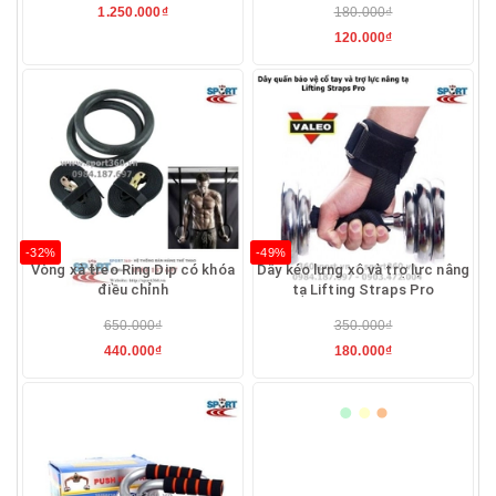
1.250.000₫
180.000₫
120.000₫
-32%
-49%
Vòng xà treo Ring Dip có khóa
Dây kéo lưng xô và trợ lực nâng
điều chỉnh
tạ Lifting Straps Pro
650.000₫
350.000₫
440.000₫
180.000₫