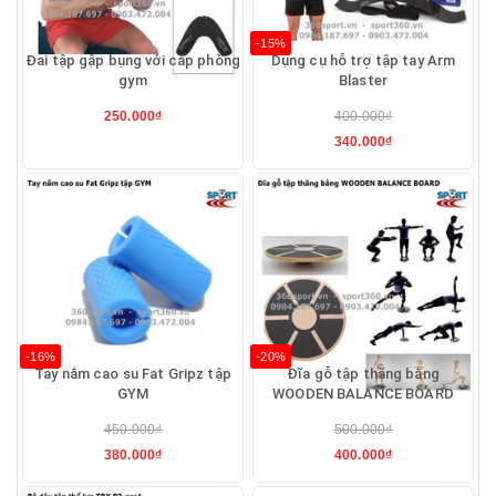
-15%
Đai tập gập bụng với cáp phòng
Dụng cụ hỗ trợ tập tay Arm
gym
Blaster
250.000₫
400.000₫
340.000₫
-16%
-20%
Tay nắm cao su Fat Gripz tập
Đĩa gỗ tập thăng bằng
GYM
WOODEN BALANCE BOARD
450.000₫
500.000₫
380.000₫
400.000₫