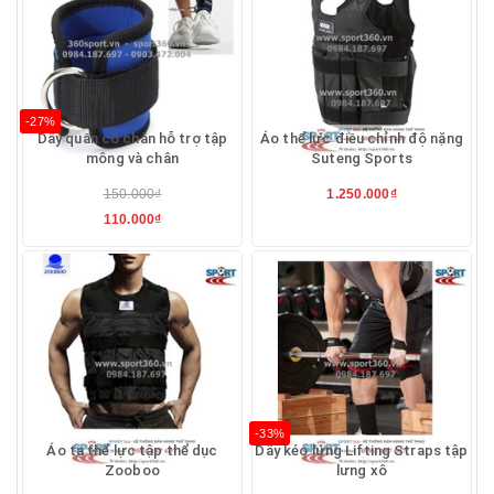
-27%
Dây quấn cổ chân hỗ trợ tập
Áo thể lực điều chỉnh độ nặng
mông và chân
Suteng Sports
150.000₫
1.250.000₫
110.000₫
-33%
Áo tạ thể lực tập thể dục
Dây kéo lưng Lifting Straps tập
Zooboo
lưng xô