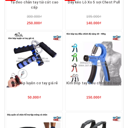
Tạ đeo chân tay túi cát cao
Dây kéo Lò Xo 5 sợi Chest Pull
cấp
300.000₫
195.000₫
250.000₫
140.000₫
Kìm bóp luyện cơ tay giá rẻ
Kìm bóp tay điều chỉnh độ nặng
50.000₫
150.000₫