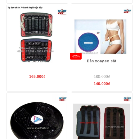
-22%
Tạ đeo chân
Bàn xoay eo sắt
165.000₫
180.000₫
140.000₫