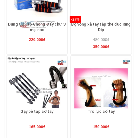
-27%
Dụng Cụ Tập Chống Đẩy chữ S
Bộ vòng xà tay tập thể dục Ring
mạ inox
Dip
220.000₫
480.000₫
350.000₫
Gậy bẻ tập cơ tay
Trợ lực cổ tay
165.000₫
150.000₫