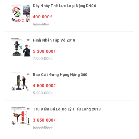
Dây Nhảy Thể Lực Loại Nặng DN06
400.000₫
520.000₫
Hình Nhân Tập Võ 2018
5.300.000₫
7.000.000₫
Bao Cát Đứng Hạng Nặng 360
4.500.000₫
5.900.000₫
Trụ Đấm Đá Lò Xo Lý Tiểu Long 2018
3.650.000₫
5.500.000₫