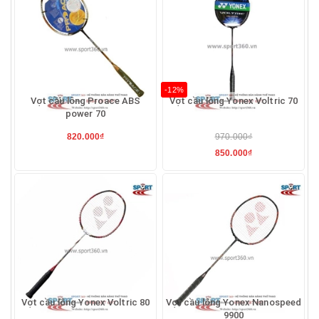
-12%
Vợt cầu lông Proace ABS
Vợt cầu lông Yonex Voltric 70
power 70
820.000₫
970.000₫
850.000₫
Vợt cầu lông Yonex Voltric 80
Vợt cầu lông Yonex Nanospeed
9900