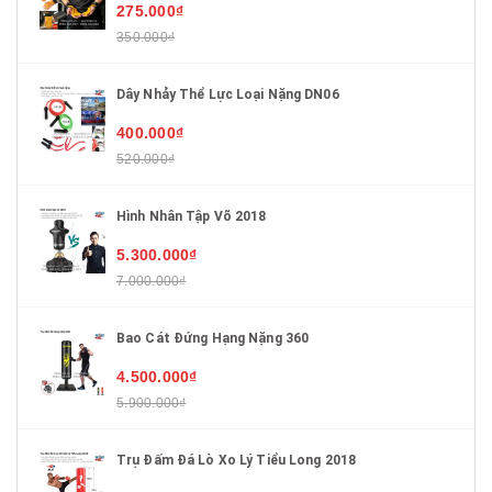
275.000₫
350.000₫
Dây Nhảy Thể Lực Loại Nặng DN06
400.000₫
520.000₫
Hình Nhân Tập Võ 2018
5.300.000₫
7.000.000₫
Bao Cát Đứng Hạng Nặng 360
4.500.000₫
5.900.000₫
Trụ Đấm Đá Lò Xo Lý Tiểu Long 2018