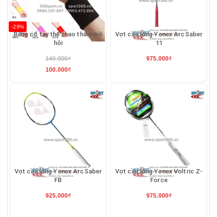
-29%
Băng cổ tay thể thao thấm mồ
Vợt cầu lông Yonex ArcSaber
hôi
11
140.000₫
975.000₫
100.000₫
Vợt cầu lông Yonex ArcSaber
Vợt cầu lông Yonex Voltric Z-
FB
Force
925.000₫
975.000₫