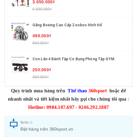
3.650.000₫
5.500.000₫
Găng Boxing Cao Cấp Zooboo Hình Hổ
499.000₫
650.000₫
Con Lăn 4 Bánh Tập Cơ Bụng Phòng Tập GYM
250.000₫
380.000₫
Quy trình mua hàng trên
Thể thao
360sport
hoặc để
nhanh nhất và tiết kiệm nhất hãy gọi cho chúng tôi qua
:
Hotline: 0984.187.697 - 0246.292.1887
Bước 1:
Đặt hàng trên 360sport.vn