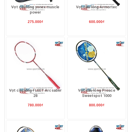
Vợt cầu lông yonex muscle
Vợt cầu lông Armortec
power
275.000₫
600.000₫
Vợt cầu lông FLEET Arcsaber
Vợt cầu lông Proace
28
Sweetspot 1000
780.000₫
800.000₫