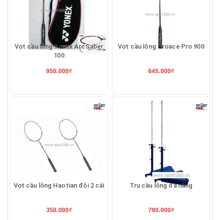
Vợt cầu lông Yonex ArcSaber
Vợt cầu lông Proace Pro 900
100
950.000₫
645.000₫
Vợt cầu lông Haotian đôi 2 cái
Trụ cầu lông đa năng
350.000₫
790.000₫