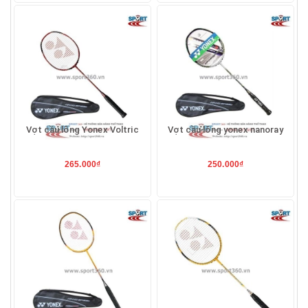
Vợt cầu lông Yonex Voltric
Vợt cầu lông yonex nanoray
265.000₫
250.000₫