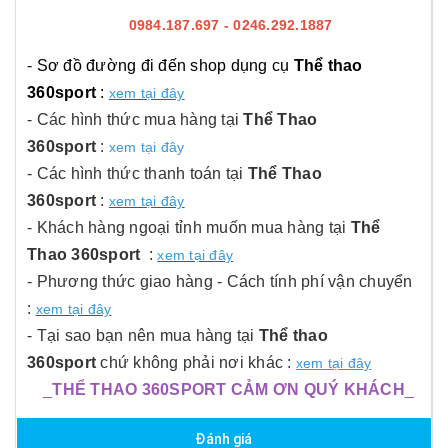
0984.187.697 - 0246.292.1887
- Sơ đồ đường đi đến shop dụng cụ
Thể thao
360sport
:
xem tại đây
- Các hình thức mua hàng tại
Thể Thao
360sport
:
xem tại đây
- Các hình thức thanh toán tại
Thể Thao
360sport
:
xem tại đây
- Khách hàng ngoại tỉnh muốn mua hàng tại
Thể
Thao 360sport
:
xem tại đây
- Phương thức giao hàng - Cách tính phí vận chuyển
:
xem tại đây
- Tại sao bạn nên mua hàng tại
Thể thao
360sport
chứ không phải nơi khác :
xem tại đây
_
THỂ THAO 360SPORT CẢM ƠN QUÝ KHÁCH
_
Đánh giá