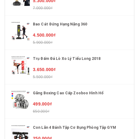
5.300.000₫
7.000.000₫
Bao Cát Đứng Hạng Nặng 360
4.500.000₫
5.900.000₫
Trụ Đấm Đá Lò Xo Lý Tiểu Long 2018
3.650.000₫
5.500.000₫
Găng Boxing Cao Cấp Zooboo Hình Hổ
499.000₫
650.000₫
Con Lăn 4 Bánh Tập Cơ Bụng Phòng Tập GYM
250.000₫