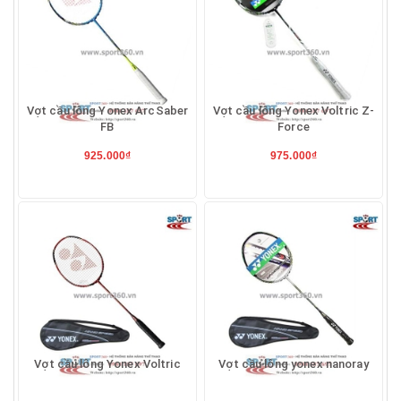
Vợt cầu lông Yonex ArcSaber
Vợt cầu lông Yonex Voltric Z-
FB
Force
925.000₫
975.000₫
Vợt cầu lông Yonex Voltric
Vợt cầu lông yonex nanoray