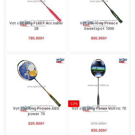
Vợt cầu lông FLEET Arcsaber
Vợt cầu lông Proace
28
Sweetspot 1000
780.000₫
800.000₫
-12%
Vợt cầu lông Proace ABS
Vợt cầu lông Yonex Voltric 70
power 70
820.000₫
970.000₫
850.000₫