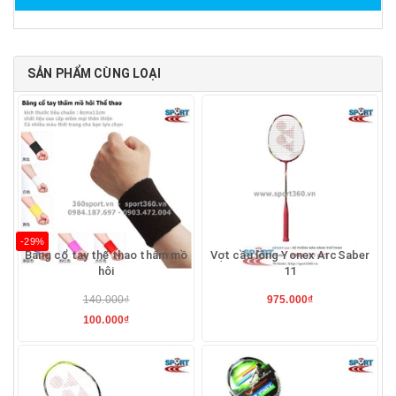
SẢN PHẨM CÙNG LOẠI
-29%
Băng cổ tay thể thao thấm mồ
Vợt cầu lông Yonex ArcSaber
hôi
11
140.000₫
975.000₫
100.000₫