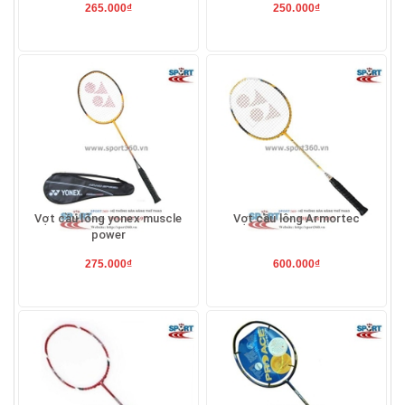
265.000₫
250.000₫
Vợt cầu lông yonex muscle
Vợt cầu lông Armortec
power
275.000₫
600.000₫