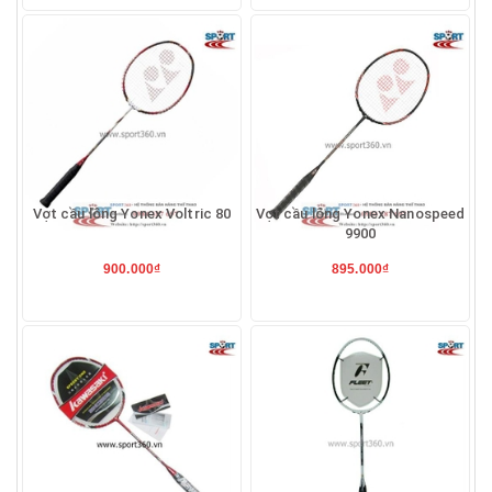
Vợt cầu lông Yonex Voltric 80
Vợt cầu lông Yonex Nanospeed
9900
900.000₫
895.000₫