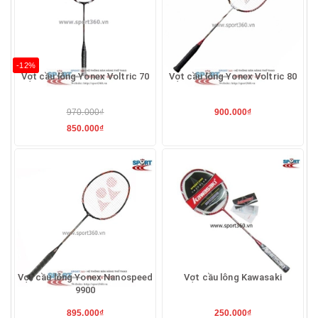
-12%
Vợt cầu lông Yonex Voltric 70
Vợt cầu lông Yonex Voltric 80
970.000₫
900.000₫
850.000₫
Vợt cầu lông Yonex Nanospeed
Vợt cầu lông Kawasaki
9900
895.000₫
250.000₫