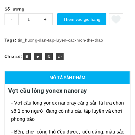
Số lượng
Thêm vào giỏ hàng
-
+
Tags:
tin_huong-dan-tap-luyen-cac-mon-the-thao
Chia sẻ:
MÔ TẢ SẢN PHẨM
Vợt cầu lông yonex nanoray
- Vợt cầu lông yonex nanoray căng sẵn là lựa chọn
số 1 cho người đang có nhu cầu tập luyện và chơi
phong trào
- Bền, chơi công thủ đều được, kiểu dáng, màu sắc