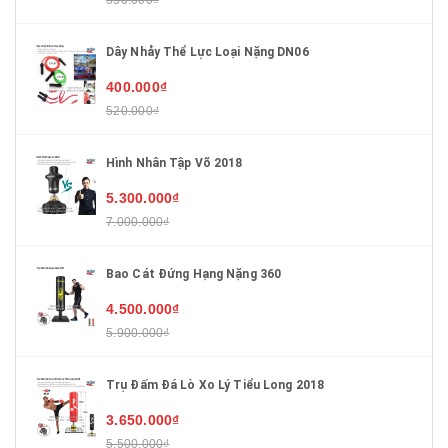
Dây Nhảy Thể Lực Loại Nặng DN06
400.000₫
520.000₫
Hình Nhân Tập Võ 2018
5.300.000₫
7.000.000₫
Bao Cát Đứng Hạng Nặng 360
4.500.000₫
5.900.000₫
Trụ Đấm Đá Lò Xo Lý Tiểu Long 2018
3.650.000₫
5.500.000₫