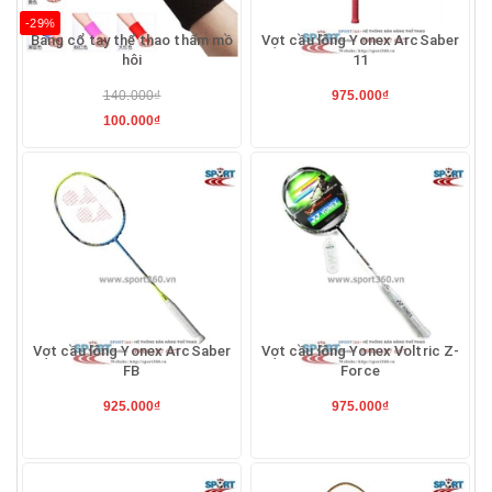
-29%
Băng cổ tay thể thao thấm mồ
Vợt cầu lông Yonex ArcSaber
hôi
11
140.000₫
975.000₫
100.000₫
Vợt cầu lông Yonex ArcSaber
Vợt cầu lông Yonex Voltric Z-
FB
Force
925.000₫
975.000₫