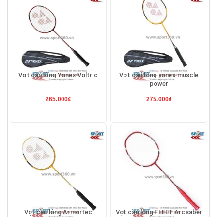
Vợt cầu lông Yonex Voltric
Vợt cầu lông yonex muscle
power
265.000₫
275.000₫
Vợt cầu lông Armortec
Vợt cầu lông FLEET Arcsaber