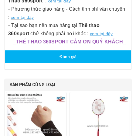
Thao 360sport
:
xem tại đây
- Phương thức giao hàng - Cách tính phí vận chuyển
:
xem tại đây
- Tại sao bạn nên mua hàng tại
Thể thao
360sport
chứ không phải nơi khác :
xem tại đây
_
THỂ THAO 360SPORT CẢM ƠN QUÝ KHÁCH
_
Đánh giá
SẢN PHẨM CÙNG LOẠI