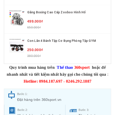
Găng Boxing Cao Cấp Zooboo Hình Hổ
499.000₫
650.000₫
Con Lăn 4 Bánh Tập Cơ Bụng Phòng Tập GYM
250.000₫
380.000₫
Quy trình mua hàng trên
Thể thao
360sport
hoặc để
nhanh nhất và tiết kiệm nhất hãy gọi cho chúng tôi qua
:
Hotline: 0984.187.697 - 0246.292.1887
Bước 1:
Đặt hàng trên 360sport.vn
Bước 2:
Bước 3: