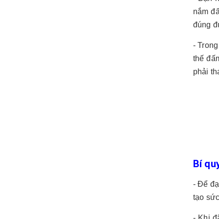
nắm đấ
đúng đư
- Trong
thế đấ
phải th
Bí qu
- Để đ
tạo sứ
- Khi 