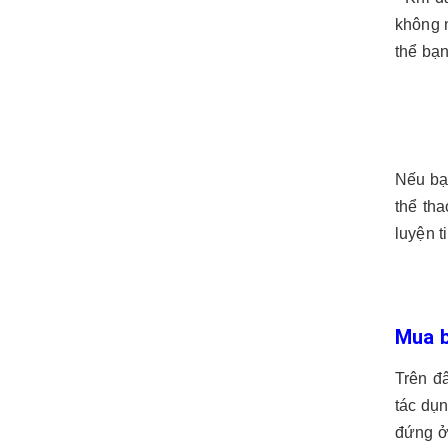
không n
thể bạn
Nếu bạ
thể th
luyện t
Mua b
Trên đ
tác dụn
đứng ở 