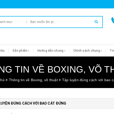
danh mục
hiệu
Sản phẩm
Hướng dẫn chung
Chính sách chung
Ti
NG TIN VỀ BOXING, VÕ T
chủ
Thông tin về Boxing, võ thuật
Tập luyện đúng cách với bao c
LUYỆN ĐÚNG CÁCH VỚI BAO CÁT ĐỨNG