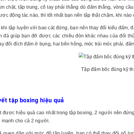
m chặt, tập trung, cổ tay phải thẳng dù đấm thẳng, vòng cầu
ợc động tác nào, thì tốt nhất bạn nên tập thật chậm, khi nào
 khi tập luyện với bao cát đứng, bạn nên thay đổi kiểu đấm, đ
m đá giúp bạn đỡ được các chiêu đòn khác nhau của đối th
ay đổi đích đấm ở bụng, hai bên hông, móc trái móc phải, đấ
Tập đấm bốc đúng kỹ th
yết tập boxing hiệu quả
ạt được hiệu quả cao nhất trong tập boxing, 2 người nên đ
c mạnh cho cả 2 người.
đã quen dần với mức độ tập luyện, bạn có thể thay đổi số lư