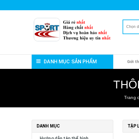
Chọn 
DANH MỤC SẢN PHẨM
Giới t
THÔ
Trang 
DANH MỤC
TẬP 
Hướng dẫn tập thể hình