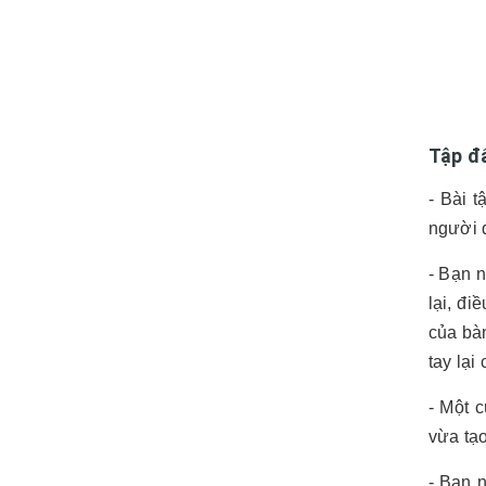
Tập đ
- Bài 
người 
- Bạn n
lại, đ
của bàn
tay lạ
- Một 
vừa tạ
- Bạn 