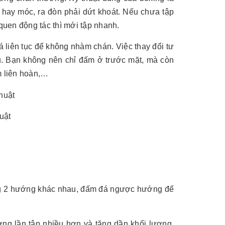
 hay móc, ra đòn phải dứt khoát. Nếu chưa tập
 quen động tác thì mới tập nhanh.
á liên tục để không nhàm chán. Việc thay đổi tư
ủ. Bạn không nên chỉ đấm ở trước mặt, mà còn
m liên hoàn,…
uật
ứng 2 hướng khác nhau, đấm đá ngược hướng để
ợng lần tập nhiều hơn và tăng dần khối lượng,