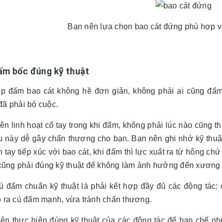
Bạn nên lựa chọn bao cát đứng phù hợp v
ấm bốc đúng kỹ thuật
tập đấm bao cát không hề đơn giản, không phải ai cũng đấ
đã phải bỏ cuộc.
ên linh hoạt cổ tay trong khi đấm, không phải lúc nào cũng 
iều này dễ gây chấn thương cho bạn. Bạn nên ghi nhớ kỹ thu
 tay tiếp xúc với bao cát, khi đấm thì lực xuất ra từ hông c
i cũng phải đúng kỹ thuật để không làm ảnh hưởng đến xương 
cú đấm chuẩn kỹ thuật là phải kết hợp đầy đủ các động tác: 
o ra cú đấm mạnh, vừa tránh chấn thương.
nên thực hiện đúng kỹ thuật của các động tác để hạn chế n