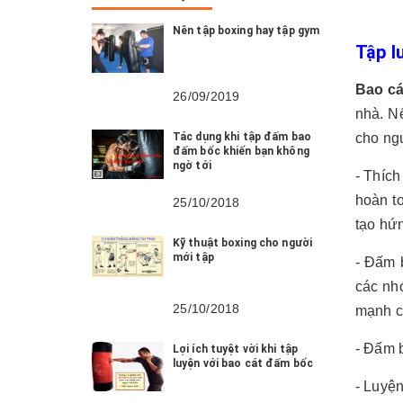
Nên tập boxing hay tập gym
Tập l
Bao c
26/09/2019
nhà. N
Tác dụng khi tập đấm bao
cho ng
đấm bốc khiến bạn không
ngờ tới
- Thích
hoàn t
25/10/2018
tạo hứn
Kỹ thuật boxing cho người
mới tập
- Đấm 
các nh
25/10/2018
mạnh củ
- Đấm b
Lợi ích tuyệt vời khi tập
luyện với bao cát đấm bốc
- Luyện