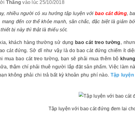
bởi
Thắng
vào lúc 25/10/2018
ay, nhiều người có xu hướng tập luyện với
bao cát đứng
, b
c, mang đến cơ thể khỏe mạnh, săn chắc, đặc biệt là giảm b
hiết bị này thì thật là thiếu sót.
kia, khách hàng thường sử dụng
bao cát treo tường
, nhưn
ao cát đứng. Sở dĩ như vậy là do bao cát đứng chiếm ít diệ
Khi mua bao cát treo tường, bạn sẽ phải mua thêm bộ
khung
ữa, thậm chí phải thuê người lắp đặt sản phẩm. Việc làm n
bạn không phải chi trả bất kỳ khoản phụ phí nào.
Tập luyện
Tập luyện với bao cát đứng đem lại cho