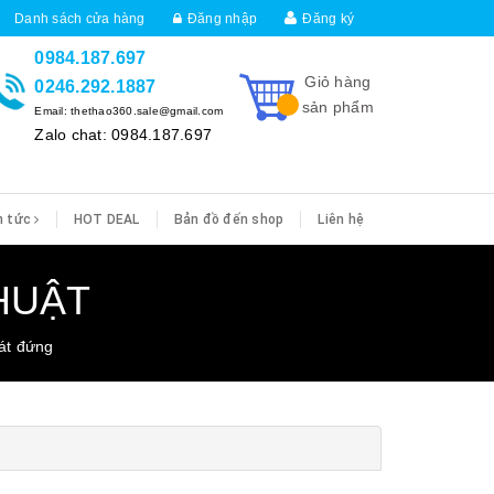
Danh sách cửa hàng
Đăng nhập
Đăng ký
0984.187.697
Giỏ hàng
0246.292.1887
sản phẩm
Email: thethao360.sale@gmail.com
Zalo chat: 0984.187.697
n tức
HOT DEAL
Bản đồ đến shop
Liên hệ
HUẬT
át đứng