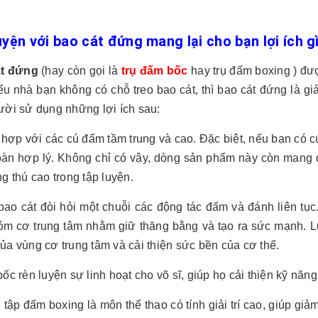
uyện với bao cát đứng mang lại cho bạn lợi ích g
át đứng
(hay còn gọi là
trụ đấm bốc
hay trụ đấm boxing ) đư
ếu nhà bạn không có chỗ treo bao cát, thì bao cát đứng là g
ười sử dụng những lợi ích sau:
 hợp với các cú đấm tầm trung và cao. Đặc biệt, nếu bạn có c
oàn hợp lý. Không chỉ có vậy, dòng sản phẩm này còn mang 
g thú cao trong tập luyện.
bao cát đòi hỏi một chuỗi các động tác đấm và đánh liên tụ
óm cơ trung tâm nhằm giữ thăng bằng và tạo ra sức mạnh. L
a vùng cơ trung tâm và cải thiện sức bền của cơ thể.
ốc rèn luyện sự linh hoạt cho võ sĩ, giúp họ cải thiện kỹ năn
 tập đấm boxing là môn thể thao có tính giải trí cao, giúp gi