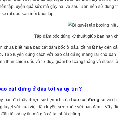
ên tập luyện quá sức mà gây hại về sau. Bạn nên sử dụng th
 sẽ rất đau sau mỗi buổi tập.
Tập đấm bốc đúng kỹ thuật giúp bạn hạn 
n chưa biết mua bao cát đấm bốc ở đâu, tốt nhất hãy đến cá
ao. Tập luyện đúng cách với bao cát đứng mang lại cho bạn n
inh thần chiến đấu và tư duy, giảm bớt căng thẳng và stress 
ao cát đứng ở đâu tốt và uy tín ?
ây bạn đã thấy được sự tiện ích của
bao cát đứng
so với b
g tuyệt vời của việc tập luyện sức khỏe với bao đấm . Vậy đ
đâu tốt và uy tín mà giá cả lại phải chăng.