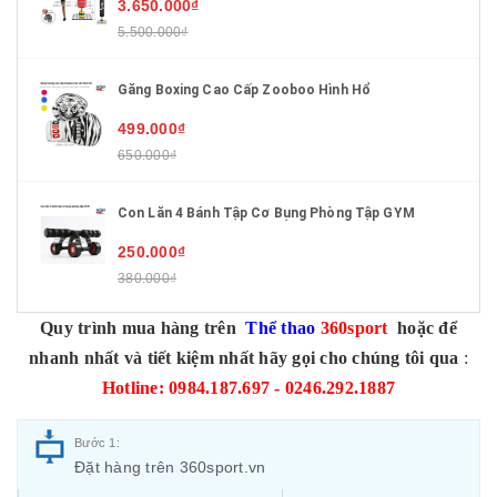
3.650.000₫
5.500.000₫
Găng Boxing Cao Cấp Zooboo Hình Hổ
499.000₫
650.000₫
Con Lăn 4 Bánh Tập Cơ Bụng Phòng Tập GYM
250.000₫
380.000₫
Quy trình mua hàng trên
Thể thao
360sport
hoặc để
nhanh nhất và tiết kiệm nhất hãy gọi cho chúng tôi qua
:
Hotline: 0984.187.697 - 0246.292.1887
Bước 1:
Đặt hàng trên 360sport.vn