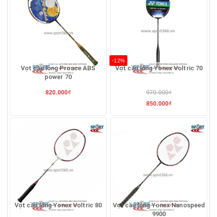
-12%
Vợt cầu lông Proace ABS
Vợt cầu lông Yonex Voltric 70
power 70
820.000₫
970.000₫
850.000₫
Vợt cầu lông Yonex Voltric 80
Vợt cầu lông Yonex Nanospeed
9900