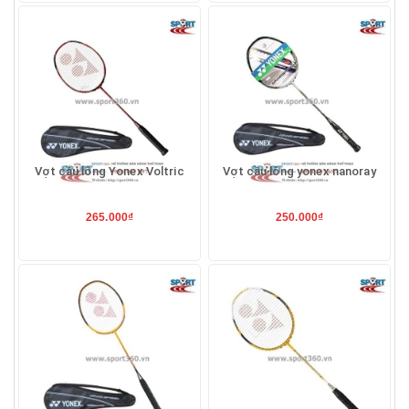
Vợt cầu lông Yonex Voltric
Vợt cầu lông yonex nanoray
265.000₫
250.000₫