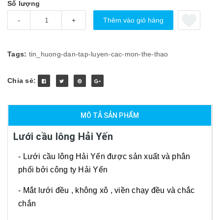
Số lượng
Thêm vào giỏ hàng
-
+
Tags:
tin_huong-dan-tap-luyen-cac-mon-the-thao
Chia sẻ:
MÔ TẢ SẢN PHẨM
Lưới cầu lông Hải Yến
- Lưới cầu lông Hải Yến được sản xuất và phân
phối bởi công ty Hải Yến
- Mắt lưới đều , không xô , viền chạy đều và chắc
chắn