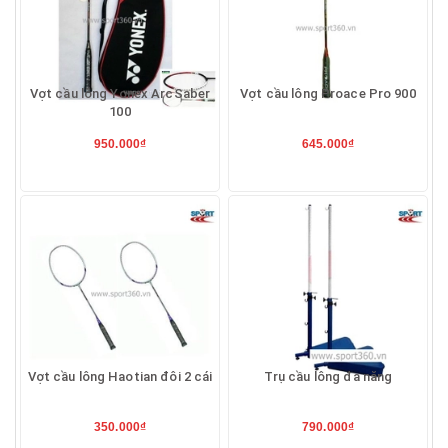
Vợt cầu lông Yonex ArcSaber
Vợt cầu lông Proace Pro 900
100
950.000₫
645.000₫
Vợt cầu lông Haotian đôi 2 cái
Trụ cầu lông đa năng
350.000₫
790.000₫