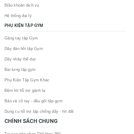
Điều khoản dịch vụ
Hệ thống đại lý
PHỤ KIỆN TẬP GYM
Găng tay tập Gym
Dây đàn hồi tập Gym
Dây nhảy thể dục
Đai lưng tập gym
Phụ Kiện Tập Gym Khác
Đệm lót hỗ trợ gánh tạ
Bảo vệ cổ tay - đầu gối tập gym
Dụng cụ hỗ trợ tập chống đẩy - hít đất
CHÍNH SÁCH CHUNG
Tại sao nên chọn Thể thao 360