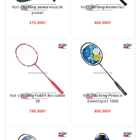
Vợt cầu lông yonex muscle
Vợt cầu lông Armortec
power
275.000₫
600.000₫
Vợt cầu lông FLEET Arcsaber
Vợt cầu lông Proace
28
Sweetspot 1000
780.000₫
800.000₫