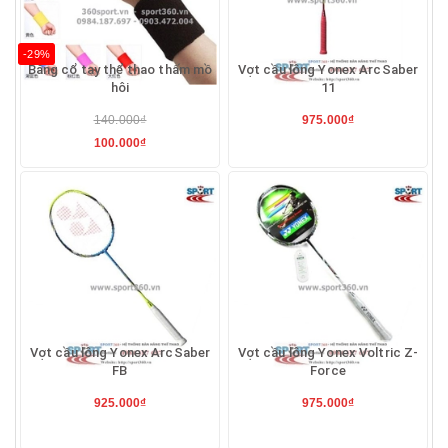
-29%
Băng cổ tay thể thao thấm mồ
Vợt cầu lông Yonex ArcSaber
hôi
11
140.000₫
975.000₫
100.000₫
Vợt cầu lông Yonex ArcSaber
Vợt cầu lông Yonex Voltric Z-
FB
Force
925.000₫
975.000₫