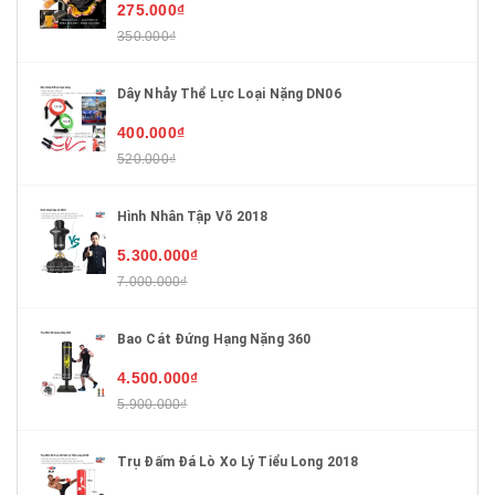
275.000₫
350.000₫
Dây Nhảy Thể Lực Loại Nặng DN06
400.000₫
520.000₫
Hình Nhân Tập Võ 2018
5.300.000₫
7.000.000₫
Bao Cát Đứng Hạng Nặng 360
4.500.000₫
5.900.000₫
Trụ Đấm Đá Lò Xo Lý Tiểu Long 2018