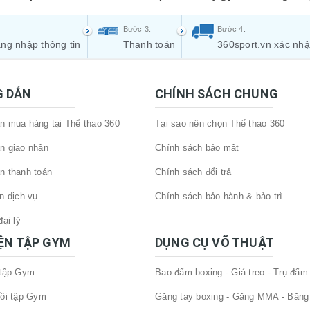
Bước 3:
Bước 4:
ng nhập thông tin
Thanh toán
360sport.vn xác nh
 DẪN
CHÍNH SÁCH CHUNG
 mua hàng tại Thể thao 360
Tại sao nên chọn Thể thao 360
n giao nhận
Chính sách bảo mật
n thanh toán
Chính sách đổi trả
n dịch vụ
Chính sách bảo hành & bảo trì
ại lý
IỆN TẬP GYM
DỤNG CỤ VÕ THUẬT
 tập Gym
Bao đấm boxing - Giá treo - Trụ đấm
ồi tập Gym
Găng tay boxing - Găng MMA - Băng