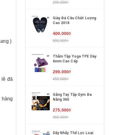
299.000₫
Giày Đá Cầu Chất Lượng
Cao 2018
400.000₫
500.000₫
gang )
Thảm Tập Yoga TPE Dày
6mm Cao Cấp
299.000₫
 lê đã
450.000₫
Găng Tay Tập Gym Đa
g hàng
Năng 360
275.000₫
350.000₫
Dây Nhảy Thể Lực Loại