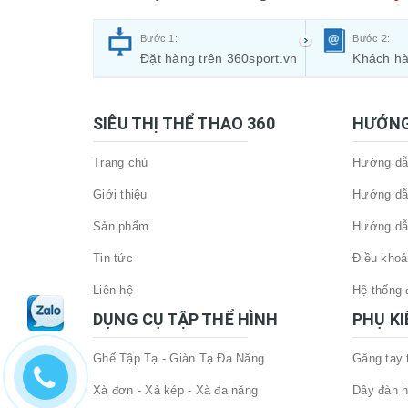
Bước 1:
Bước 2:
Đặt hàng trên 360sport.vn
Khách hà
SIÊU THỊ THỂ THAO 360
HƯỚNG
Trang chủ
Hướng dẫn
Giới thiệu
Hướng dẫ
Sản phẩm
Hướng dẫ
Tin tức
Điều khoả
Liên hệ
Hệ thống đ
DỤNG CỤ TẬP THỂ HÌNH
PHỤ K
Ghế Tập Tạ - Giàn Tạ Đa Năng
Găng tay
Xà đơn - Xà kép - Xà đa năng
Dây đàn h