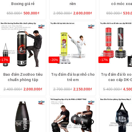
Boxing giá rẻ
nền
có móc xo
650.000₫
500.000₫
2.950.000₫
2.600.000₫
650.000₫
530.
-17%
-20%
-17%
Bao đấm ZooBoo tiêu
Trụ đấm đá loại nhỏ cho
Trụ đấm đá lò xo
chuẩn phòng tập
trẻ em
cao cấp DK-
2.400.000₫
2.000.000₫
2.700.000₫
2.150.000₫
5.400.000₫
4.50