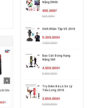
Nặng DN06
400.000₫
520.000₫
Hình Nhân Tập Võ 2018
5.300.000₫
7.000.000₫
Bao Cát Đứng Hạng
Nặng 360
4.500.000₫
5.900.000₫
Trụ Đấm Đá Lò Xo Lý
Tiểu Long 2018
ời lớn
3.650.000₫
000₫
5.500.000₫
i Hà