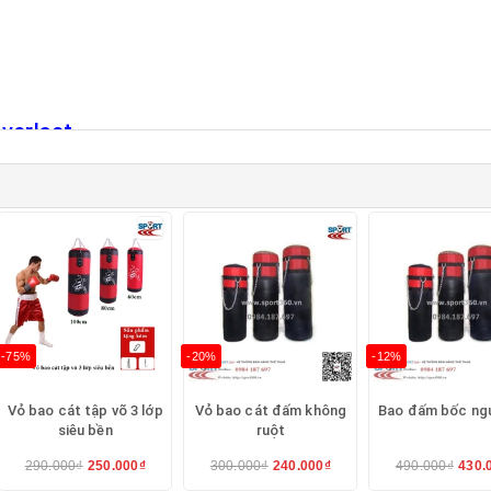
verlast
st
verlast
-75%
-20%
-12%
Vỏ bao cát tập võ 3 lớp
Vỏ bao cát đấm không
Bao đấm bốc ngư
siêu bền
ruột
290.000₫
250.000₫
300.000₫
240.000₫
490.000₫
430.
A hãng Everlast, bao đấm boxing giá rẻ nhất tạ