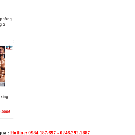
 phòng
g 2
xing
1
0.000₫
qua
:
Hotline: 0984.187.697 - 0246.292.1887