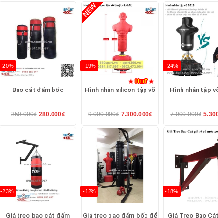
7.697
360 :
xem tại đây
xem tại đây
-20%
-19%
-24%
xem tại đây
Bao cát đấm bốc
Hình nhân silicon tập võ
Hình nhân tập v
hể thao 360
? :
xem tại đây
350.000₫
280.000₫
9.000.000₫
7.300.000₫
7.000.000₫
5.30
 chuyển :
xem tại đây
i đây
chứ không phải nơi khác? :
xem tại đây
THAO 360 CẢM ƠN QUÝ KHÁCH
_____
-23%
-12%
-18%
Giá treo bao cát đấm
Giá treo bao đấm bốc để
Giá Treo Bao Cát