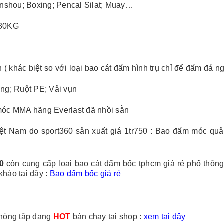
nshou; Boxing; Pencal Silat; Muay…
 30KG
( khác biệt so với loại bao cát đấm hình trụ chỉ để đấm đá n
ông; Ruột PE; Vải vụn
 móc MMA hãng Everlast đã nhồi sẵn
iệt Nam do sport360 sản xuất giá 1tr750 : Bao đấm móc quả
0
còn cung cấp loại bao cát đấm bốc tphcm giá rẻ phổ thôn
khảo tại đây :
Bao đấm bốc giá rẻ
hòng tập đang
HOT
bán chạy tại shop :
xem tại đây