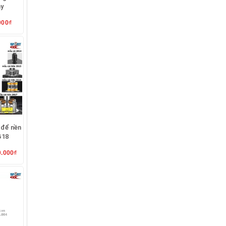
ay
000₫
 để nền
G18
0.000₫