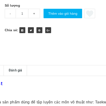
Số lượng
Thêm vào giỏ hàng
-
+
Chia sẻ:
Đánh giá
st
à sản phẩm dùng để tập luyện các môn võ thuật như: Taek