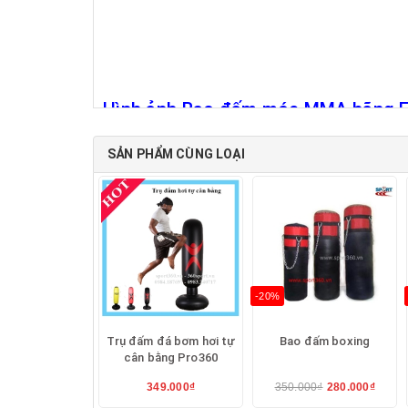
Hình ảnh Bao đấm móc MMA hãng E
SẢN PHẨM CÙNG LOẠI
Bao đấm móc MMA hãng Everla
Hình ảnh thực tế Bao đấm móc MMA hãng E
-20%
Trụ đấm đá bơm hơi tự
Bao đấm boxing
cân bằng Pro360
349.000₫
350.000₫
280.000₫
Thể thao 360 bán Vỏ Bao đấm móc MM