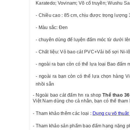
Karatedo; Vovinam; Võ cổ truyền; Wushu Sa
- Chiều cao : 85 cm, chịu được trọng lượng
- Màu sắc: Đen
- chuyên dùng để luyện đấm móc từ dưới lên 
- Chất liệu: Vỏ bao cát PVC+Vải bố sợi Ni-l
- ngoài ra bạn còn có thể lựa loại Bao đấm
- ngoài ra bạn còn có thể lựa chọn hàng V
nhồi sẵn
- Ngoài bao cát đấm hn ra shop
Thể thao 36
Việt Nam dùng cho cá nhân, bạn có thể tham 
- Tham khảo thêm các loại :
Dụng cụ võ thuât
- Tham khảo sản phẩm bao đấm hạng nặng p