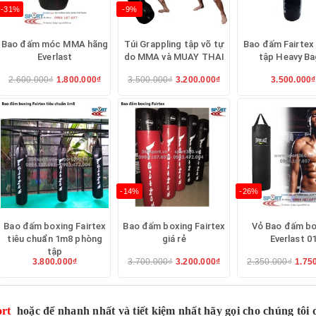
-31%
-9%
Bao đấm móc MMA hãng
Túi Grappling tập võ tự
Bao đấm Fairtex
Everlast
do MMA và MUAY THAI
tập Heavy Ba
2.600.000₫
1.800.000₫
3.500.000₫
3.200.000₫
3.500.000₫
-14%
-26%
Bao đấm boxing Fairtex
Bao đấm boxing Fairtex
Vỏ Bao đấm bo
tiêu chuẩn 1m8 phòng
giá rẻ
Everlast 0
tập
3.800.000₫
3.700.000₫
3.200.000₫
2.350.000₫
1.75
rt
hoặc để nhanh nhất và tiết kiệm nhất hãy gọi cho chúng tôi 