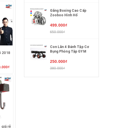
Găng Boxing Cao Cấp
Zooboo Hình Hổ
499.000₫
650.000₫
Con Lăn 4 Bánh Tập Cơ
Bụng Phòng Tập GYM
õ 2018
250.000₫
0.000₫
380.000₫
 giá rẻ