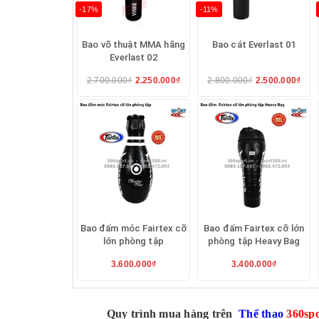
-17%
-11%
Bao võ thuật MMA hãng
Bao cát Everlast 01
Everlast 02
2.700.000₫
2.250.000₫
2.800.000₫
2.500.000₫
Bao đấm móc Fairtex cỡ
Bao đấm Fairtex cỡ lớn
lớn phòng tập
phòng tập Heavy Bag
3.600.000₫
3.400.000₫
Quy trình mua hàng trên
Thể thao
360spo