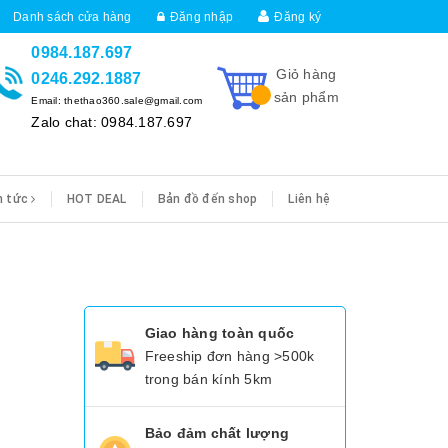
Danh sách cửa hàng
Đăng nhập
Đăng ký
0984.187.697
Giỏ hàng
0246.292.1887
sản phẩm
Email: thethao360.sale@gmail.com
Zalo chat: 0984.187.697
n tức
HOT DEAL
Bản đồ đến shop
Liên hệ
Giao hàng toàn quốc
Freeship đơn hàng >500k
trong bán kính 5km
Bảo đảm chất lượng