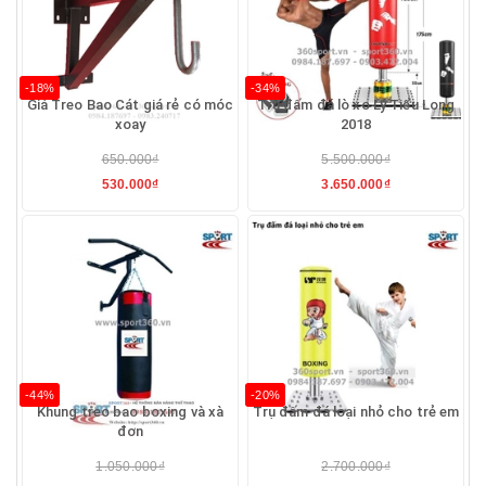
-18%
-34%
Giá Treo Bao Cát giá rẻ có móc
Trụ đấm đá lò xo Lý Tiểu Long
xoay
2018
650.000₫
5.500.000₫
530.000₫
3.650.000₫
-44%
-20%
Khung treo bao boxing và xà
Trụ đấm đá loại nhỏ cho trẻ em
đơn
1.050.000₫
2.700.000₫