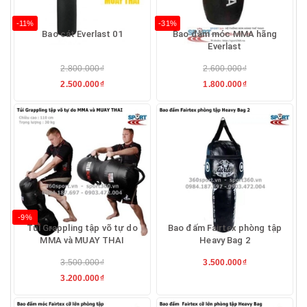
-11%
-31%
Bao cát Everlast 01
Bao đấm móc MMA hãng
Everlast
2.800.000₫
2.600.000₫
2.500.000₫
1.800.000₫
-9%
Túi Grappling tập võ tự do
Bao đấm Fairtex phòng tập
MMA và MUAY THAI
Heavy Bag 2
3.500.000₫
3.500.000₫
3.200.000₫