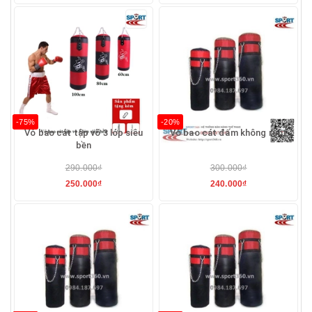
-75%
-20%
Vỏ bao cát tập võ 3 lớp siêu
Vỏ bao cát đấm không ruột
bền
290.000₫
300.000₫
250.000₫
240.000₫