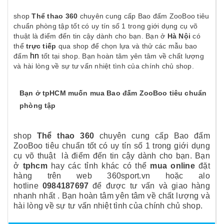
shop
Thể thao 360
chuyên cung cấp Bao đấm ZooBoo tiêu
chuẩn phòng tập tốt có uy tín số 1 trong giới dụng cụ võ
thuật là điểm đến tin cậy dành cho bạn. Bạn ở
Hà Nội
có
thể
trực tiếp
qua shop để chọn lựa và thử các mẫu bao
hn
đấm
tốt tại shop. Bạn hoàn tâm yên tâm về chất lượng
và hài lòng về sự tư vấn nhiệt tình của chính chủ shop.
Bạn ở tpHCM muốn mua Bao đấm ZooBoo tiêu chuẩn
phòng tập
shop
Thể thao 360
chuyên cung cấp
Bao đấm
ZooBoo tiêu chuẩn
tốt có uy tín số 1 trong giới
dụng
cụ võ thuật
là điểm đến tin cậy dành cho bạn. Bạn
ở
tphcm
hay các tỉnh khác
có thể
mua online
đặt
hàng trên web 360sport.vn hoặc alo
hotline
0984187697
để được tư vấn và giao hàng
nhanh nhất . Bạn hoàn tâm yên tâm về chất lượng và
hài lòng về sự tư vấn nhiệt tình của chính chủ shop.