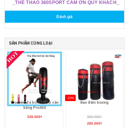
_
THỂ THAO 360SPORT CẢM ƠN QUÝ KHÁCH
_
Đánh giá
SẢN PHẨM CÙNG LOẠI
-20%
Trụ đấm đá bơm hơi tự cân
Bao đấm boxing
bằng Pro360
349.000₫
350.000₫
280.000₫