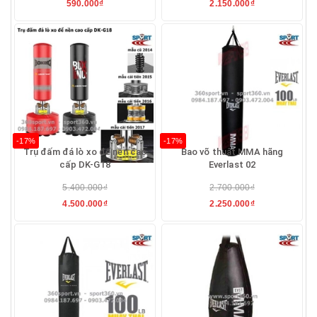
590.000₫
2.150.000₫
-17%
-17%
Trụ đấm đá lò xo để nền cao
Bao võ thuật MMA hãng
cấp DK-G18
Everlast 02
5.400.000₫
2.700.000₫
4.500.000₫
2.250.000₫