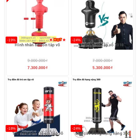
-19%
-24%
Hình nhân silicon tập võ
Hình nhân tập võ 2018
9.000.000₫
7.000.000₫
7.300.000₫
5.300.000₫
-18%
-24%
Trụ đấm bốc trẻ em tập võ
Bao cát đứng hạng nặng 360