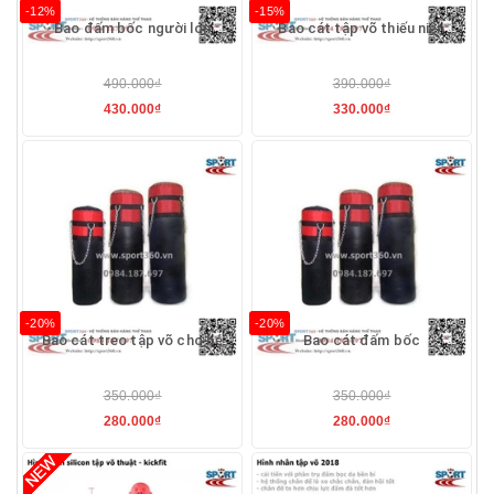
-12%
-15%
Bao đấm bốc người lớn
Bao cát tập võ thiếu niên
490.000₫
390.000₫
430.000₫
330.000₫
-20%
-20%
Bao cát treo tập võ cho bé
Bao cát đấm bốc
350.000₫
350.000₫
280.000₫
280.000₫