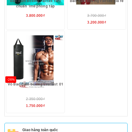
Bao đấm boxing Fairtex tiêu
Bao đấm boxing Fairtex giá rẻ
chuẩn 1m8 phòng tập
3.800.000₫
3.700.000₫
3.200.000₫
-26%
Vỏ Bao đấm boxing Everlast 01
2.350.000₫
1.750.000₫
Giao hàng toàn quốc