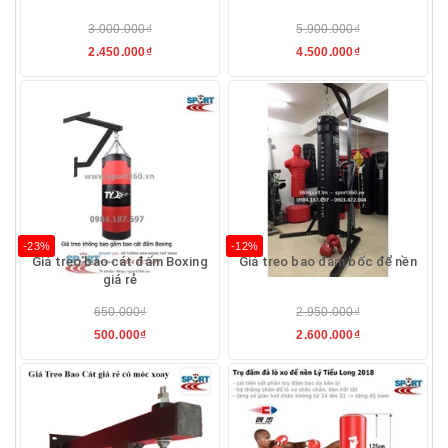
3.000.000₫
5.900.000₫
2.450.000₫
4.500.000₫
-23%
-12%
Giá treo bao cát đấm Boxing
Giá treo bao đấm bốc để nền
giá rẻ
650.000₫
2.950.000₫
500.000₫
2.600.000₫