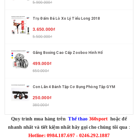
5.900.000₫
Trụ Đấm Đá Lò Xo Lý Tiểu Long 2018
3.650.000₫
5.500.000₫
Găng Boxing Cao Cấp Zooboo Hình Hổ
499.000₫
650.000₫
Con Lăn 4 Bánh Tập Cơ Bụng Phòng Tập GYM
250.000₫
380.000₫
Quy trình mua hàng trên
Thể thao
360sport
hoặc để
nhanh nhất và tiết kiệm nhất hãy gọi cho chúng tôi qua
:
Hotline: 0984.187.697 - 0246.292.1887