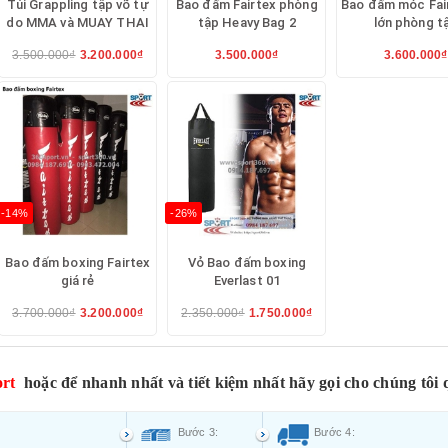
Túi Grappling tập võ tự
Bao đấm Fairtex phòng
Bao đấm móc Fai
do MMA và MUAY THAI
tập Heavy Bag 2
lớn phòng t
3.500.000₫
3.200.000₫
3.500.000₫
3.600.000₫
-14%
-26%
Bao đấm boxing Fairtex
Vỏ Bao đấm boxing
giá rẻ
Everlast 01
3.700.000₫
3.200.000₫
2.350.000₫
1.750.000₫
rt
hoặc để nhanh nhất và tiết kiệm nhất hãy gọi cho chúng tôi 
Bước 3:
Bước 4: