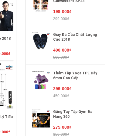
Canvassers SP23
199.000₫
299.000₫
Giày Đá Cầu Chất Lượng
õ 2018
Cao 2018
400.000₫
0.000₫
500.000₫
Thảm Tập Yoga TPE Dày
6mm Cao Cấp
299.000₫
450.000₫
Găng Tay Tập Gym Đa
Năng 360
Lý Tiểu
275.000₫
0.000₫
350.000₫