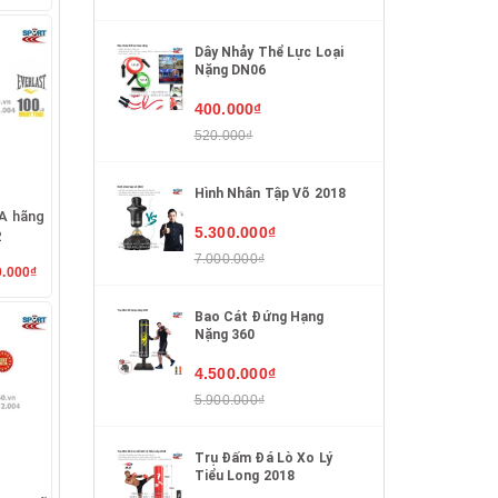
Dây Nhảy Thể Lực Loại
Nặng DN06
400.000₫
520.000₫
Hình Nhân Tập Võ 2018
A hãng
5.300.000₫
2
7.000.000₫
0.000₫
Bao Cát Đứng Hạng
Nặng 360
4.500.000₫
5.900.000₫
Trụ Đấm Đá Lò Xo Lý
Tiểu Long 2018