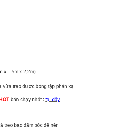
4m x 1,5m x 2,2m)
 và vừa treo được bóng tập phản xạ
HOT
bán chạy nhất :
tại đây