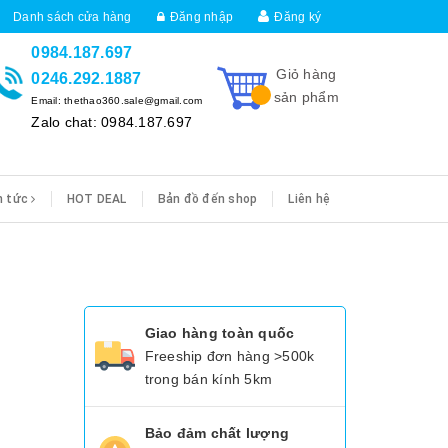
Danh sách cửa hàng
Đăng nhập
Đăng ký
0984.187.697
Giỏ hàng
0246.292.1887
sản phẩm
Email: thethao360.sale@gmail.com
Zalo chat: 0984.187.697
n tức
HOT DEAL
Bản đồ đến shop
Liên hệ
Giao hàng toàn quốc
Freeship đơn hàng >500k
trong bán kính 5km
Bảo đảm chất lượng