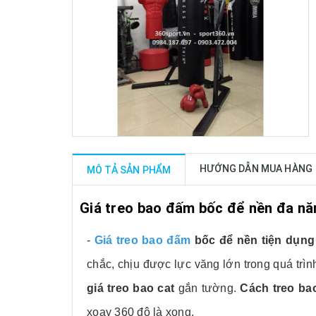
HƯỚNG DẪN MUA HÀNG
MÔ TẢ SẢN PHẨM
Giá treo bao đấm bốc để nền đa nă
-
Giá treo bao đấm
bốc để nền tiện dụng
chắc, chịu được lực văng lớn trong quá trìn
giá treo bao cat
gắn tường.
Cách treo ba
xoay 360 độ là xong.