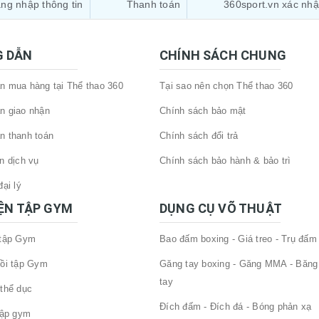
ng nhập thông tin
Thanh toán
360sport.vn xác nh
 DẪN
CHÍNH SÁCH CHUNG
 mua hàng tại Thể thao 360
Tại sao nên chọn Thể thao 360
n giao nhận
Chính sách bảo mật
n thanh toán
Chính sách đổi trả
n dịch vụ
Chính sách bảo hành & bảo trì
ại lý
IỆN TẬP GYM
DỤNG CỤ VÕ THUẬT
 tập Gym
Bao đấm boxing - Giá treo - Trụ đấm
ồi tập Gym
Găng tay boxing - Găng MMA - Băng
tay
thể dục
Đích đấm - Đích đá - Bóng phản xạ
tập gym