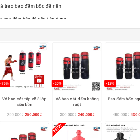
eo bao đấm bốc để nền tiện dụng
o loại gắn ngang tường :
chỉ 500k
-75%
-20%
-12%
Vỏ bao cát tập võ 3 lớp
Vỏ bao cát đấm không
Bao đấm bốc ngư
siêu bền
ruột
290.000₫
250.000₫
300.000₫
240.000₫
490.000₫
430.