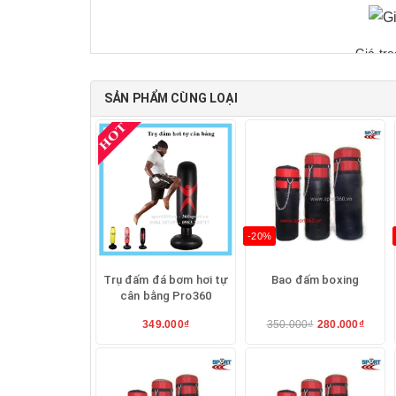
Giá tr
SẢN PHẨM CÙNG LOẠI
Ngoài ra
Thể thao 360
còn cung cấp giá tre
-20%
Trụ đấm đá bơm hơi tự
Bao đấm boxing
cân bằng Pro360
349.000₫
350.000₫
280.000₫