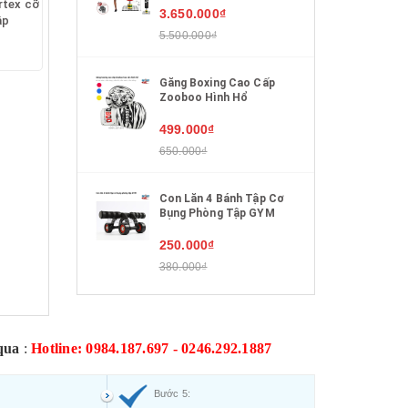
rtex cỡ
3.650.000₫
ập
5.500.000₫
Găng Boxing Cao Cấp
Zooboo Hình Hổ
499.000₫
650.000₫
Con Lăn 4 Bánh Tập Cơ
Bụng Phòng Tập GYM
250.000₫
380.000₫
qua
:
Hotline: 0984.187.697 - 0246.292.1887
Bước 5: