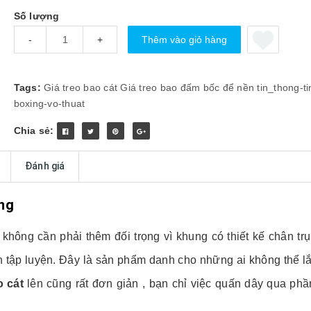
Số lượng
Thêm vào giỏ hàng
-
+
Tags:
Giá treo bao cát
Giá treo bao đấm bốc để nền
tin_thong-ti
boxing-vo-thuat
Chia sẻ:
Đánh giá
ng
không cần phải thêm đối trọng vì khung có thiết kế chân tr
h tập luyện. Đây là sản phẩm danh cho những ai không thể lắ
o cát
lên cũng rất đơn giản , bạn chỉ việc quấn dây qua ph