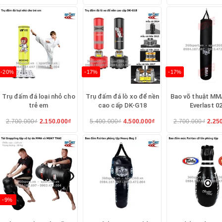
-20%
-17%
-17%
Trụ đấm đá loại nhỏ cho
Trụ đấm đá lò xo để nền
Bao võ thuật MM
trẻ em
cao cấp DK-G18
Everlast 0
2.700.000₫
2.150.000₫
5.400.000₫
4.500.000₫
2.700.000₫
2.25
-9%