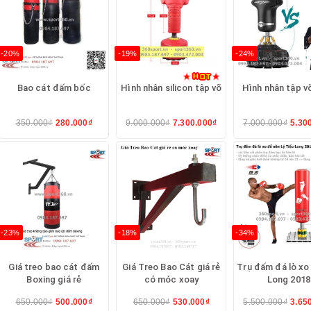
-20%
-19%
-24%
Bao cát đấm bốc
Hình nhân silicon tập võ
Hình nhân tập v
350.000₫
280.000₫
9.000.000₫
7.300.000₫
7.000.000₫
5.30
-23%
-18%
-34%
Giá treo bao cát đấm
Giá Treo Bao Cát giá rẻ
Trụ đấm đá lò xo 
Boxing giá rẻ
có móc xoay
Long 2018
650.000₫
500.000₫
650.000₫
530.000₫
5.500.000₫
3.65