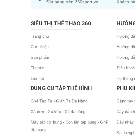
Đặt hàng trên 360sport.vn
Khách hà
SIÊU THỊ THỂ THAO 360
HƯỚNG
Trang chủ
Hướng dẫn
Giới thiệu
Hướng dẫ
Sản phẩm
Hướng dẫ
Tin tức
Điều khoả
Liên hệ
Hệ thống đ
DỤNG CỤ TẬP THỂ HÌNH
PHỤ K
Ghế Tập Tạ - Giàn Tạ Đa Năng
Găng tay
Xà đơn - Xà kép - Xà đa năng
Dây đàn h
Máy tập cơ bụng - Con lăn tập bụng - Ghế
Dây nhảy 
tập bụng
Đai lưng 