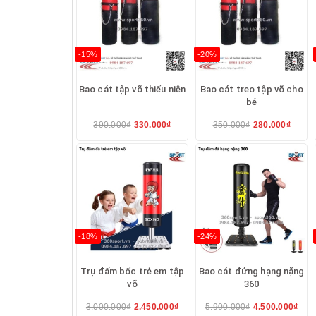
-15%
-20%
Bao cát tập võ thiếu niên
Bao cát treo tập võ cho
bé
390.000₫
330.000₫
350.000₫
280.000₫
-18%
-24%
Trụ đấm bốc trẻ em tập
Bao cát đứng hạng nặng
võ
360
3.000.000₫
2.450.000₫
5.900.000₫
4.500.000₫