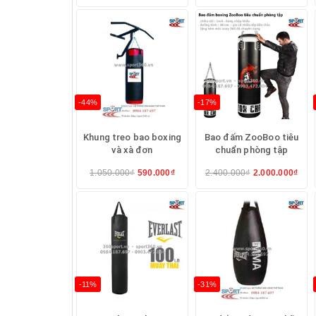
-44%
-17%
Khung treo bao boxing
Bao đấm ZooBoo tiêu
và xà đơn
chuẩn phòng tập
1.050.000₫
590.000₫
2.400.000₫
2.000.000₫
-11%
-31%