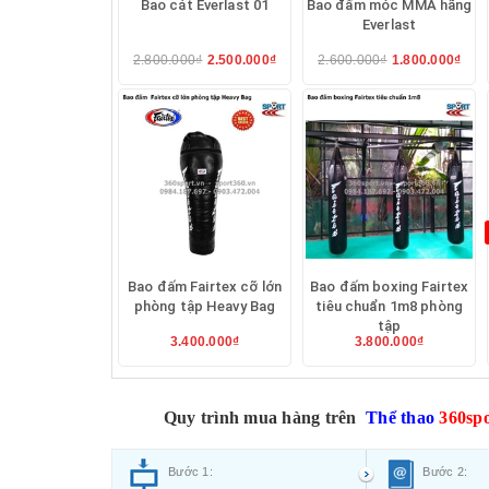
Bao cát Everlast 01
Bao đấm móc MMA hãng
Everlast
2.800.000₫
2.500.000₫
2.600.000₫
1.800.000₫
Bao đấm Fairtex cỡ lớn
Bao đấm boxing Fairtex
phòng tập Heavy Bag
tiêu chuẩn 1m8 phòng
tập
3.400.000₫
3.800.000₫
Quy trình mua hàng trên
Thể thao
360spo
Bước 1:
Bước 2: