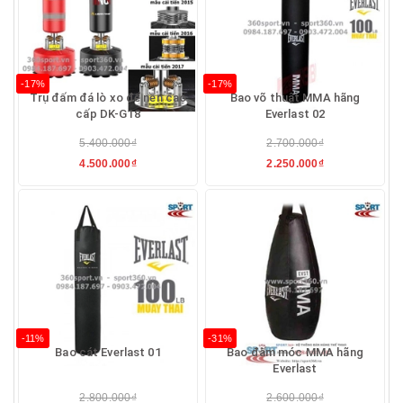
-17%
-17%
Trụ đấm đá lò xo để nền cao
Bao võ thuật MMA hãng
cấp DK-G18
Everlast 02
5.400.000₫
2.700.000₫
4.500.000₫
2.250.000₫
-11%
-31%
Bao cát Everlast 01
Bao đấm móc MMA hãng
Everlast
2.800.000₫
2.600.000₫