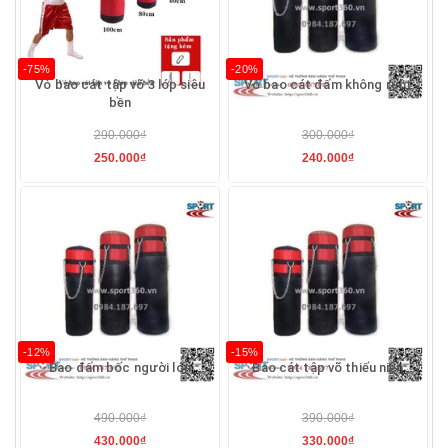
-75%
-20%
Vỏ bao cát tập võ 3 lớp siêu
Vỏ bao cát đấm không ruột
bền
290.000₫
300.000₫
250.000₫
240.000₫
-12%
-15%
Bao đấm bốc người lớn
Bao cát tập võ thiếu niên
490.000₫
390.000₫
430.000₫
330.000₫