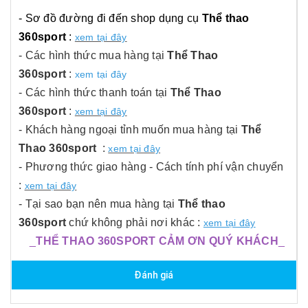
- Sơ đồ đường đi đến shop dụng cụ
Thể thao
360sport
:
xem tại đây
- Các hình thức mua hàng tại
Thể Thao
360sport
:
xem tại đây
- Các hình thức thanh toán tại
Thể Thao
360sport
:
xem tại đây
- Khách hàng ngoại tỉnh muốn mua hàng tại
Thể
Thao 360sport
:
xem tại đây
- Phương thức giao hàng - Cách tính phí vận chuyển
:
xem tại đây
- Tại sao bạn nên mua hàng tại
Thể thao
360sport
chứ không phải nơi khác :
xem tại đây
_
THỂ THAO 360SPORT CẢM ƠN QUÝ KHÁCH
_
Đánh giá