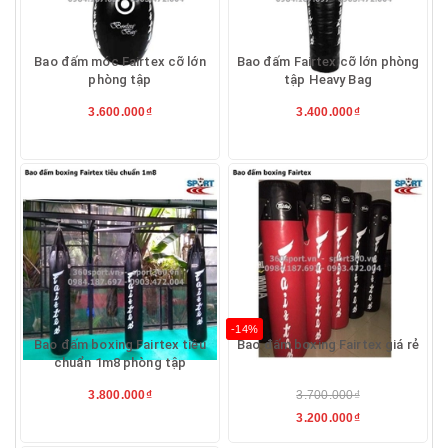
Bao đấm móc Fairtex cỡ lớn
Bao đấm Fairtex cỡ lớn phòng
phòng tập
tập Heavy Bag
3.600.000₫
3.400.000₫
-14%
Bao đấm boxing Fairtex tiêu
Bao đấm boxing Fairtex giá rẻ
chuẩn 1m8 phòng tập
3.800.000₫
3.700.000₫
3.200.000₫