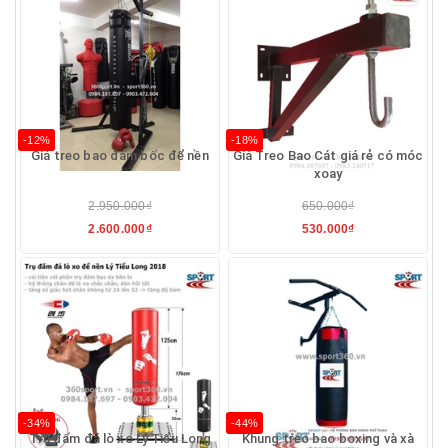
-12%
-18%
Giá treo bao đấm bốc để nền
Giá Treo Bao Cát giá rẻ có móc
xoay
2.950.000₫
650.000₫
2.600.000₫
530.000₫
-34%
-44%
Trụ đấm đá lò xo Lý Tiểu Long
Khung treo bao boxing và xà