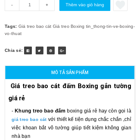
Thêm vào giỏ hàng
-
+
Tags:
Giá treo bao cát
Giá treo Boxing
tin_thong-tin-ve-boxing-
vo-thuat
Chia sẻ:
MÔ TẢ SẢN PHẨM
Giá treo bao cát đấm Boxing gắn tường
giá rẻ
-
Khung treo bao đấm
boxing giá rẻ hay còn gọi là
với thiết kế tiện dụng chắc chắn ,chỉ
giá treo bao cát
việc khoan bắt vô tường giúp tiết kiệm không gian
nhà bạn