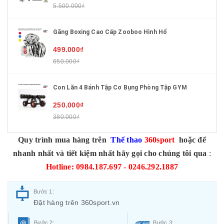
5.500.000₫
Găng Boxing Cao Cấp Zooboo Hình Hổ
499.000₫
650.000₫
Con Lăn 4 Bánh Tập Cơ Bụng Phòng Tập GYM
250.000₫
380.000₫
Quy trình mua hàng trên
Thể thao
360sport
hoặc để
nhanh nhất và tiết kiệm nhất hãy gọi cho chúng tôi qua
:
Hotline: 0984.187.697 - 0246.292.1887
Bước 1:
Đặt hàng trên 360sport.vn
Bước 2:
Bước 3: