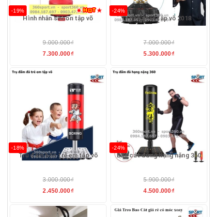
-19%
-24%
Hình nhân silicon tập võ
Hình nhân tập võ 2018
9.000.000₫
7.000.000₫
7.300.000₫
5.300.000₫
-18%
-24%
Trụ đấm bốc trẻ em tập võ
Bao cát đứng hạng nặng 360
3.000.000₫
5.900.000₫
2.450.000₫
4.500.000₫