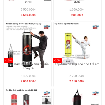
2018
đơn
5.500.000₫
1.050.000₫
3.650.000₫
590.000₫
-17%
-20%
Bao đấm ZooBoo tiêu chuẩn
Trụ đấm đá loại nhỏ cho trẻ em
phòng tập
2.400.000₫
2.700.000₫
2.000.000₫
2.150.000₫