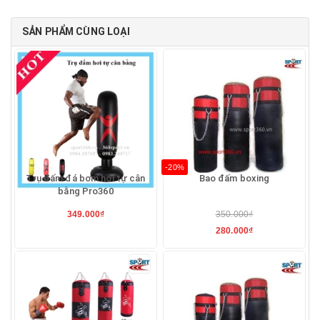
SẢN PHẨM CÙNG LOẠI
-20%
Trụ đấm đá bơm hơi tự cân
Bao đấm boxing
bằng Pro360
349.000₫
350.000₫
280.000₫