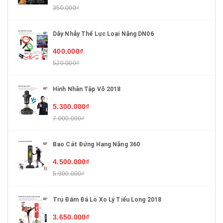
350.000₫
Dây Nhảy Thể Lực Loại Nặng DN06
400.000₫
520.000₫
Hình Nhân Tập Võ 2018
5.300.000₫
7.000.000₫
Bao Cát Đứng Hạng Nặng 360
4.500.000₫
5.900.000₫
Trụ Đấm Đá Lò Xo Lý Tiểu Long 2018
3.650.000₫