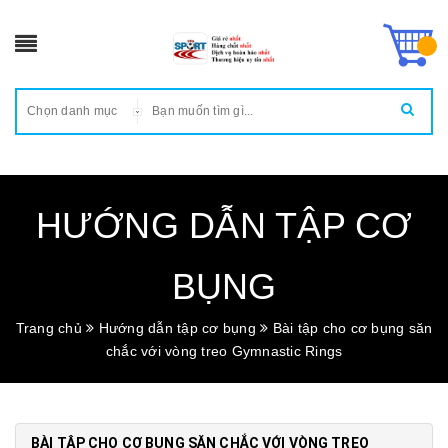
Chọn danh mục
HƯỚNG DẪN TẬP CƠ
BỤNG
Trang chủ
Hướng dẫn tập cơ bụng
Bài tập cho cơ bụng săn
chắc với vòng treo Gymnastic Rings
BÀI TẬP CHO CƠ BỤNG SĂN CHẮC VỚI VÒNG TREO