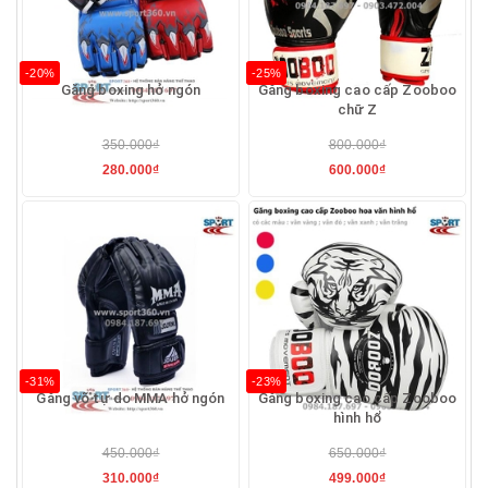
-20%
-25%
Găng boxing hở ngón
Găng boxing cao cấp Zooboo
chữ Z
350.000₫
800.000₫
280.000₫
600.000₫
-31%
-23%
Găng võ tự do MMA hở ngón
Găng boxing cao cấp Zooboo
hình hổ
450.000₫
650.000₫
310.000₫
499.000₫