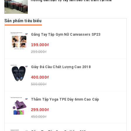
Hướng dẫn bạn tự tay làm bao cát đấm tại nhà
Sản phẩm tiêu biểu
Găng Tay Tập Gym Nữ Canvassers SP23
199.000₫
299.000₫
Giày Đá Cầu Chất Lượng Cao 2018
400.000₫
500.000₫
Thảm Tập Yoga TPE Dày 6mm Cao Cấp
299.000₫
450.000₫