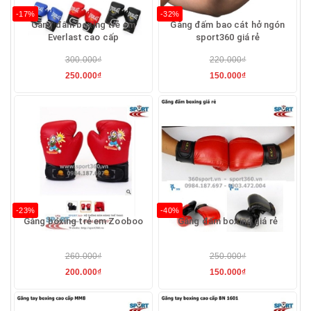
-17%
-32%
Găng đấm boxing trẻ em
Găng đấm bao cát hở ngón
Everlast cao cấp
sport360 giá rẻ
300.000₫
220.000₫
250.000₫
150.000₫
-23%
-40%
Găng boxing trẻ em Zooboo
Găng đấm boxing giá rẻ
260.000₫
250.000₫
200.000₫
150.000₫