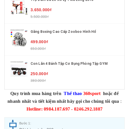
3.650.000₫
5.500.000₫
Găng Boxing Cao Cấp Zooboo Hình Hổ
499.000₫
650.000₫
Con Lăn 4 Bánh Tập Cơ Bụng Phòng Tập GYM
250.000₫
380.000₫
Quy trình mua hàng trên
Thể thao
360sport
hoặc để
nhanh nhất và tiết kiệm nhất hãy gọi cho chúng tôi qua
:
Hotline: 0984.187.697 - 0246.292.1887
Bước 1: