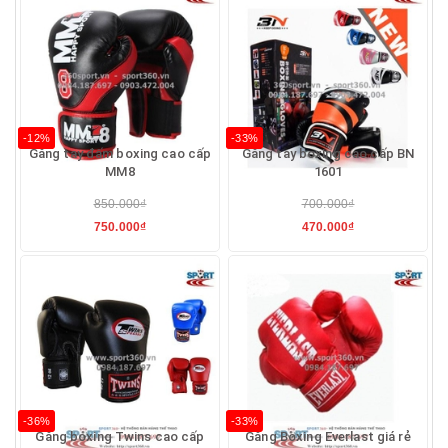
-12%
-33%
Găng tay đấm boxing cao cấp
Găng tay boxing cao cấp BN
MM8
1601
850.000₫
700.000₫
750.000₫
470.000₫
-36%
-33%
Găng boxing Twins cao cấp
Găng Boxing Everlast giá rẻ