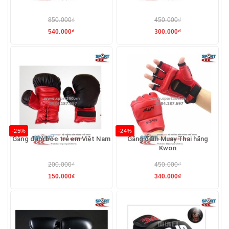
850.000₫
450.000₫
540.000₫
300.000₫
-25%
-24%
Găng đấm bốc trẻ em Việt Nam
Găng đấm Muay Thai hãng
Kwon
200.000₫
450.000₫
150.000₫
340.000₫