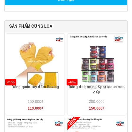
SẢN PHẨM CÙNG LOẠI
-27%
-40%
Băng quấn tay đấm Boxing
Băng đa boxing Spartacus cao
cấp
150.000₫
200.000₫
110.000₫
150.000₫