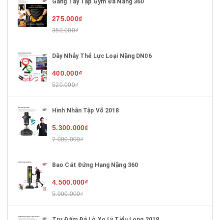
Găng Tay Tập Gym Đa Năng 360
275.000₫
350.000₫
Dây Nhảy Thể Lực Loại Nặng DN06
400.000₫
520.000₫
Hình Nhân Tập Võ 2018
5.300.000₫
7.000.000₫
Bao Cát Đứng Hạng Nặng 360
4.500.000₫
5.900.000₫
Trụ Đấm Đá Lò Xo Lý Tiểu Long 2018