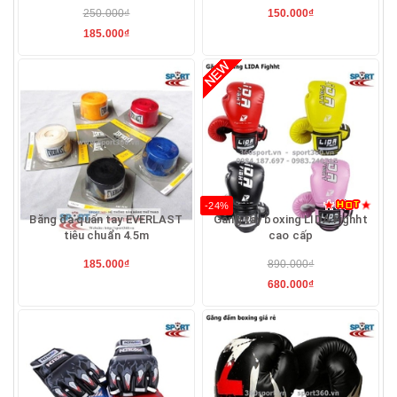
250.000₫
150.000₫
185.000₫
-24%
Băng đa quấn tay EVERLAST
Găng tay boxing LIDA Fighht
tiêu chuẩn 4.5m
cao cấp
185.000₫
890.000₫
680.000₫