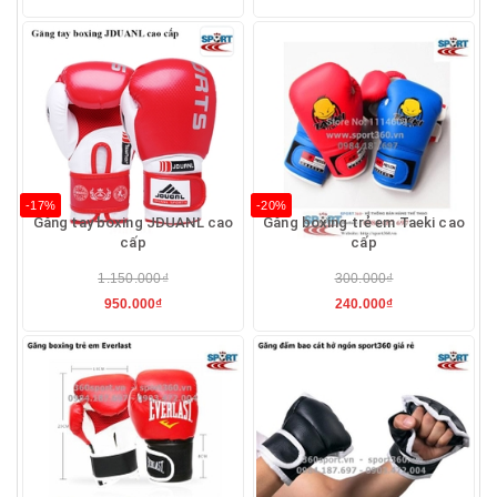
-17%
-20%
Găng tay boxing JDUANL cao
Găng boxing trẻ em Taeki cao
cấp
cấp
1.150.000₫
300.000₫
950.000₫
240.000₫