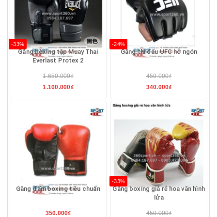
-33%
-24%
Găng boxing tập Muay Thai
Găng thi đấu UFC hở ngón
Everlast Protex 2
1.650.000₫
450.000₫
1.100.000₫
340.000₫
-33%
Găng đấm boxing tiêu chuẩn
Găng boxing giá rẻ hoa văn hình
lửa
350.000₫
450.000₫