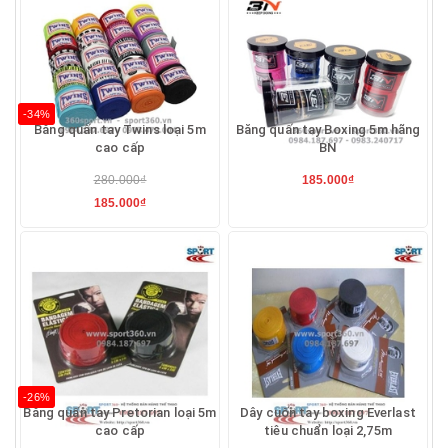
-34%
Băng quấn tay Twins loại 5m
Băng quấn tay Boxing 5m hãng
cao cấp
BN
280.000₫
185.000₫
185.000₫
-26%
Băng quấn tay Pretorian loại 5m
Dây cuốn tay boxing Everlast
cao cấp
tiêu chuẩn loại 2,75m