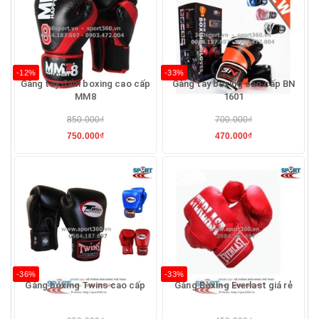
-12%
-33%
Găng tay đấm boxing cao cấp
Găng tay boxing cao cấp BN
MM8
1601
850.000₫
700.000₫
750.000₫
470.000₫
-36%
-33%
Găng boxing Twins cao cấp
Găng Boxing Everlast giá rẻ