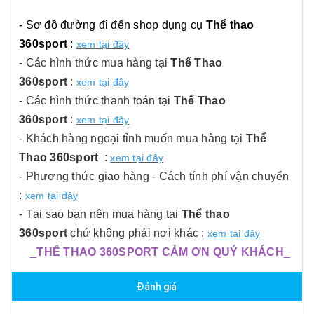
- Sơ đồ đường đi đến shop dụng cụ
Thể thao
360sport
:
xem tại đây
- Các hình thức mua hàng tại
Thể Thao
360sport
:
xem tại đây
- Các hình thức thanh toán tại
Thể Thao
360sport
:
xem tại đây
- Khách hàng ngoại tỉnh muốn mua hàng tại
Thể
Thao 360sport
:
xem tại đây
- Phương thức giao hàng - Cách tính phí vận chuyển
:
xem tại đây
- Tại sao bạn nên mua hàng tại
Thể thao
360sport
chứ không phải nơi khác :
xem tại đây
_
THỂ THAO 360SPORT CẢM ƠN QUÝ KHÁCH
_
Đánh giá