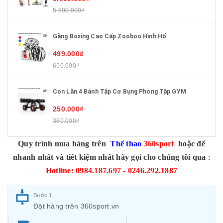
5.500.000₫
Găng Boxing Cao Cấp Zooboo Hình Hổ
499.000₫
650.000₫
Con Lăn 4 Bánh Tập Cơ Bụng Phòng Tập GYM
250.000₫
380.000₫
Quy trình mua hàng trên
Thể thao
360sport
hoặc để
nhanh nhất và tiết kiệm nhất hãy gọi cho chúng tôi qua
:
Hotline: 0984.187.697 - 0246.292.1887
Bước 1:
Đặt hàng trên 360sport.vn