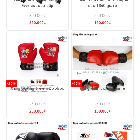
Everlast cao cấp
sport360 giá rẻ
300.000₫
220.000₫
250.000₫
150.000₫
-23%
-40%
Găng boxing trẻ em Zooboo
Găng đấm boxing giá rẻ
260.000₫
250.000₫
200.000₫
150.000₫