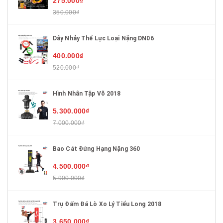
275.000₫
350.000₫
Dây Nhảy Thể Lực Loại Nặng DN06
400.000₫
520.000₫
Hình Nhân Tập Võ 2018
5.300.000₫
7.000.000₫
Bao Cát Đứng Hạng Nặng 360
4.500.000₫
5.900.000₫
Trụ Đấm Đá Lò Xo Lý Tiểu Long 2018
3.650.000₫