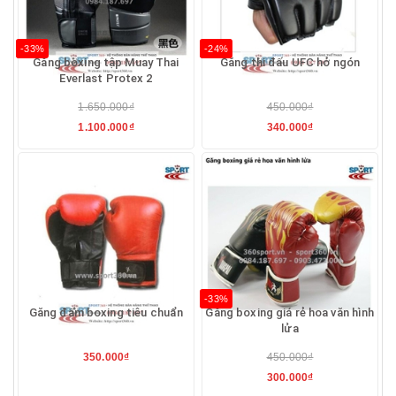
-33%
-24%
Găng boxing tập Muay Thai
Găng thi đấu UFC hở ngón
Everlast Protex 2
1.650.000₫
450.000₫
1.100.000₫
340.000₫
-33%
Găng đấm boxing tiêu chuẩn
Găng boxing giá rẻ hoa văn hình
lửa
350.000₫
450.000₫
300.000₫