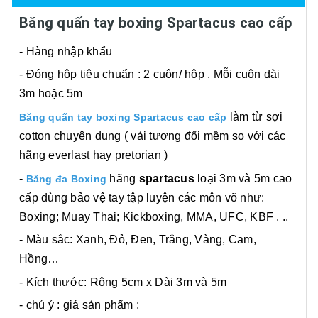
Băng quấn tay boxing Spartacus cao cấp
- Hàng nhập khẩu
- Đóng hộp tiêu chuẩn : 2 cuộn/ hộp . Mỗi cuộn dài
3m hoặc 5m
làm từ sợi
Băng quấn tay boxing Spartacus cao cấp
cotton chuyên dụng ( vải tương đối mềm so với các
hãng everlast hay pretorian )
-
hãng
spartacus
loại 3m và 5m cao
Băng đa Boxing
cấp dùng bảo vệ tay tập luyện các môn võ như:
Boxing; Muay Thai; Kickboxing, MMA, UFC, KBF . ..
- Màu sắc: Xanh, Đỏ, Đen, Trắng, Vàng, Cam,
Hồng…
- Kích thước: Rộng 5cm x Dài 3m và 5m
- chú ý : giá sản phẩm :