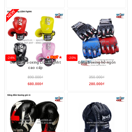
-24%
-20%
Găng tay boxing LIDA Fighht
Găng boxing hở ngón
cao cấp
890.000₫
350.000₫
680.000₫
280.000₫