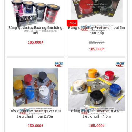
-26%
Băng quấn tay Boxing 5m hãng
Băng quấn tay Pretorian loại 5m
BN
cao cấp
185.000₫
250.000₫
185.000₫
Dây cuốn tay boxing Everlast
Băng đa quấn tay EVERLAST
tiêu chuẩn loại 2,75m
tiêu chuẩn 4.5m
150.000₫
185.000₫