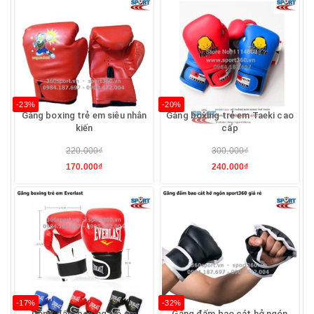
-23%
-20%
Găng boxing trẻ em siêu nhân
Găng boxing trẻ em Taeki cao
kiến
cấp
220.000₫
300.000₫
170.000₫
240.000₫
-17%
-32%
Găng đấm boxing trẻ em
Găng đấm bao cát hở ngón