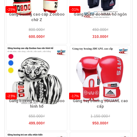
-25%
-31%
Găng boxing cao cấp Zooboo
Găng võ tự do MMA hở ngón
chữ Z
800.000₫
450.000₫
600.000₫
310.000₫
-23%
-17%
Găng boxing cao cấp Zooboo
Găng tay boxing JDUANL cao
hình hổ
cấp
650.000₫
1.150.000₫
499.000₫
950.000₫