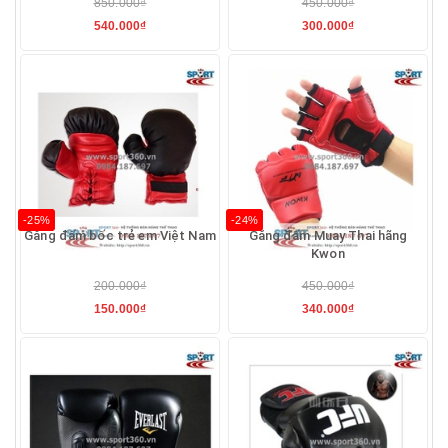
850.000₫
450.000₫
540.000₫
300.000₫
-25%
-24%
Găng đấm bốc trẻ em Việt Nam
Găng đấm Muay Thai hãng
Kwon
200.000₫
450.000₫
150.000₫
340.000₫