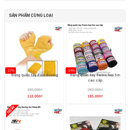
SẢN PHẨM CÙNG LOẠI
-27%
-34%
Băng quấn tay đấm Boxing
Băng quấn tay Twins loại 5m
cao cấp
150.000₫
280.000₫
110.000₫
185.000₫