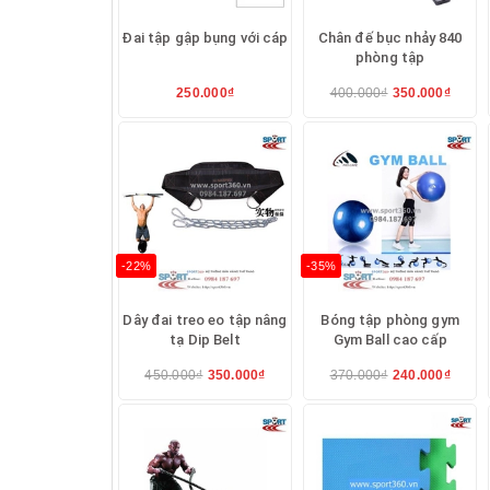
Đai tập gập bụng với cáp
Chân đế bục nhảy 840
phòng tập
250.000₫
400.000₫
350.000₫
-22%
-35%
Dây đai treo eo tập nâng
Bóng tập phòng gym
tạ Dip Belt
Gym Ball cao cấp
450.000₫
350.000₫
370.000₫
240.000₫