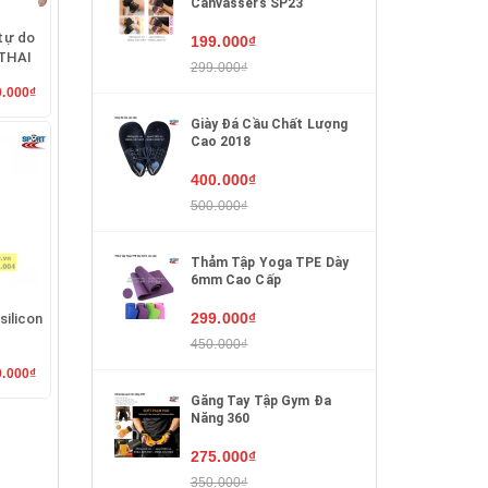
Canvassers SP23
tự do
199.000₫
THAI
299.000₫
0.000₫
Giày Đá Cầu Chất Lượng
Cao 2018
400.000₫
500.000₫
Thảm Tập Yoga TPE Dày
6mm Cao Cấp
299.000₫
silicon
450.000₫
0.000₫
Găng Tay Tập Gym Đa
Năng 360
275.000₫
350.000₫