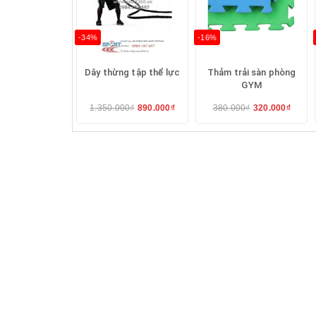
-34%
-16%
Dây thừng tập thể lực
Thảm trải sàn phòng
GYM
1.350.000₫
890.000₫
380.000₫
320.000₫