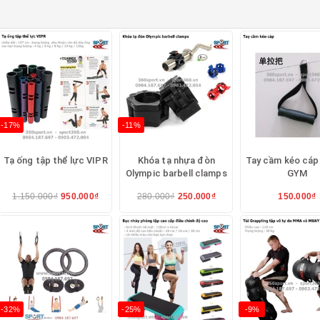
-17%
-11%
Tạ ống tập thể lực VIPR
Khóa tạ nhựa đòn
Tay cầm kéo cáp
Olympic barbell clamps
GYM
1.150.000₫
950.000₫
280.000₫
250.000₫
150.000₫
-32%
-25%
-9%