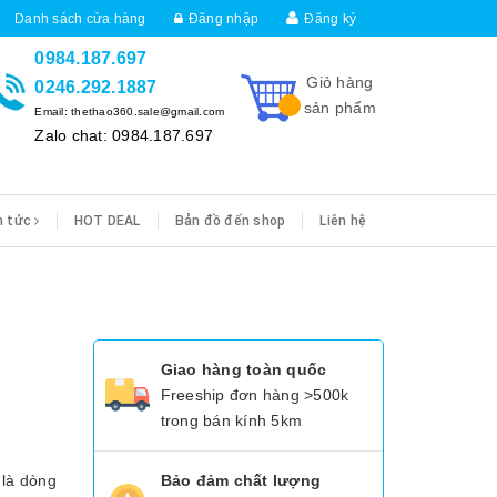
Danh sách cửa hàng
Đăng nhập
Đăng ký
0984.187.697
Giỏ hàng
0246.292.1887
sản phẩm
Email: thethao360.sale@gmail.com
Zalo chat: 0984.187.697
n tức
HOT DEAL
Bản đồ đến shop
Liên hệ
Giao hàng toàn quốc
Freeship đơn hàng >500k
trong bán kính 5km
 là dòng
Bảo đảm chất lượng