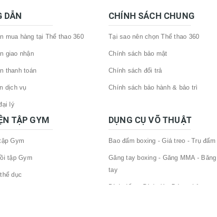
 DẪN
CHÍNH SÁCH CHUNG
 mua hàng tại Thể thao 360
Tại sao nên chọn Thể thao 360
n giao nhận
Chính sách bảo mật
n thanh toán
Chính sách đổi trả
n dịch vụ
Chính sách bảo hành & bảo trì
ại lý
IỆN TẬP GYM
DỤNG CỤ VÕ THUẬT
 tập Gym
Bao đấm boxing - Giá treo - Trụ đấm
ồi tập Gym
Găng tay boxing - Găng MMA - Băng
tay
thể dục
Đích đấm - Đích đá - Bóng phản xạ
tập gym
Dụng cụ bảo hộ - phụ kiện võ thuật
 Tập Gym Khác