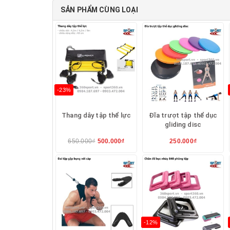
SẢN PHẨM CÙNG LOẠI
-23%
Thang dây tập thể lực
Đĩa trượt tập thể dục
gliding disc
650.000₫
500.000₫
250.000₫
-12%