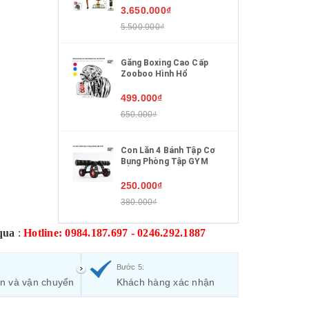
3.650.000₫
5.500.000₫
Găng Boxing Cao Cấp
Zooboo Hình Hổ
499.000₫
650.000₫
Con Lăn 4 Bánh Tập Cơ
Bụng Phòng Tập GYM
250.000₫
380.000₫
qua
:
Hotline: 0984.187.697 - 0246.292.1887
Bước 5:
ận và vận chuyển
Khách hàng xác nhận