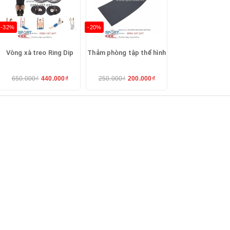
-32%
-20%
Vòng xà treo Ring Dip
Thảm phòng tập thể hình
650.000₫
440.000₫
250.000₫
200.000₫