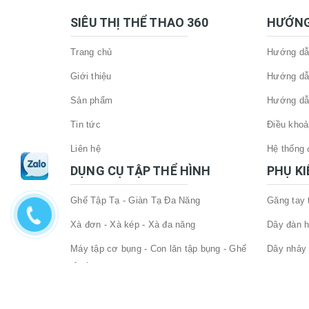
SIÊU THỊ THỂ THAO 360
HƯỚNG
Trang chủ
Hướng dẫn
Giới thiệu
Hướng dẫ
Sản phẩm
Hướng dẫ
Tin tức
Điều khoả
Liên hệ
Hệ thống đ
DỤNG CỤ TẬP THỂ HÌNH
PHỤ K
Ghế Tập Tạ - Giàn Tạ Đa Năng
Găng tay
Xà đơn - Xà kép - Xà đa năng
Dây đàn h
Máy tập cơ bụng - Con lăn tập bụng - Ghế
Dây nhảy 
tập bụng
Đai lưng 
Đòn tạ - tạ tay cao cấp
Phụ Kiện