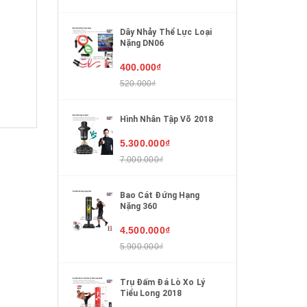
Dây Nhảy Thể Lực Loại
Nặng DN06
400.000₫
520.000₫
Hình Nhân Tập Võ 2018
5.300.000₫
7.000.000₫
Bao Cát Đứng Hạng
Nặng 360
4.500.000₫
5.900.000₫
Trụ Đấm Đá Lò Xo Lý
Tiểu Long 2018