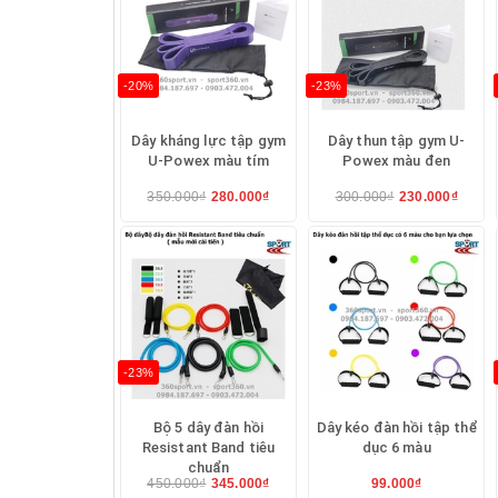
Tác dụng của Dây kéo đàn hồi tập t
-20%
-23%
Dây kháng lực tập gym
Dây thun tập gym U-
- Tập luyện thường xuyên với dây đàn hồi s
U-Powex màu tím
Powex màu đen
350.000₫
280.000₫
300.000₫
230.000₫
- Loại bỏ lượng calo và chất béo dư thừa tr
- Tăng cường sự linh hoạt hệ thống cơ bắp 
-23%
Các bài tập với Dây kéo đàn hồi tập
Bộ 5 dây đàn hồi
Dây kéo đàn hồi tập thể
Resistant Band tiêu
dục 6 màu
chuẩn
450.000₫
345.000₫
99.000₫
- Tập mông với động tác nằm sấp chống tay 