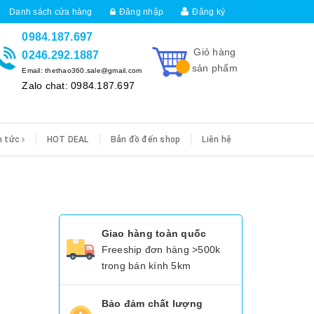
Danh sách cửa hàng
Đăng nhập
Đăng ký
0984.187.697
Giỏ hàng
0246.292.1887
sản phẩm
Email: thethao360.sale@gmail.com
Zalo chat: 0984.187.697
n tức
HOT DEAL
Bản đồ đến shop
Liên hệ
Giao hàng toàn quốc
Freeship đơn hàng >500k
trong bán kính 5km
Bảo đảm chất lượng