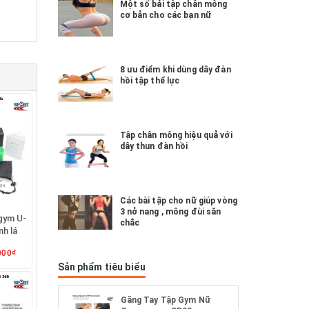
Một số bải tập chân mông
cơ bản cho các bạn nữ
8 ưu điểm khi dùng dây đàn
hồi tập thể lực
Tập chân mông hiệu quả với
dây thun đàn hồi
Các bài tập cho nữ giúp vòng
3 nở nang , mông đùi săn
gym U-
chắc
h lá
000₫
Sản phẩm tiêu biểu
Găng Tay Tập Gym Nữ