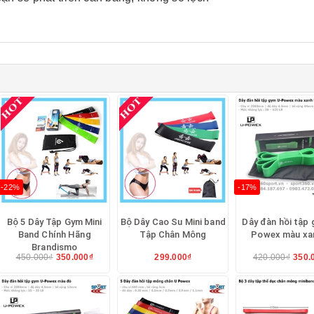
c
B
=> giá 150k/sp
6 LB
=> giá 180k/sp
LB
=> giá 210k/sp
4 LB
=> giá 240k/sp
-22%
-17%
LB
=> giá 270k/sp
Bộ 5 Dây Tập Gym Mini
Bộ Dây Cao Su Mini band
Dây đàn hồi tập 
Band Chính Hãng
Tập Chân Mông
Powex màu xan
ơng ứng với 1 màu theo tiêu chuẩn
Brandismo
450.000₫
350.000₫
299.000₫
420.000₫
350.
ộ đàn hồi cao cao