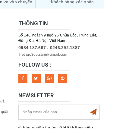
ận và vận chuyển
Khách hàng xác nhận
THÔNG TIN
Số 14C ngách 9 ngõ 95 Chùa Bộc, Trung Liệt,
Đống Đa, Hà Nội, Việt Nam
0984.187.697 - 0246.292.1887
thethao360.sale@gmail.com
FOLLOW US :
NEWSLETTER
 đá
 quấn
© Bản quyền thuộc về
Hệ thống siêu
thị Thể thao 360sport