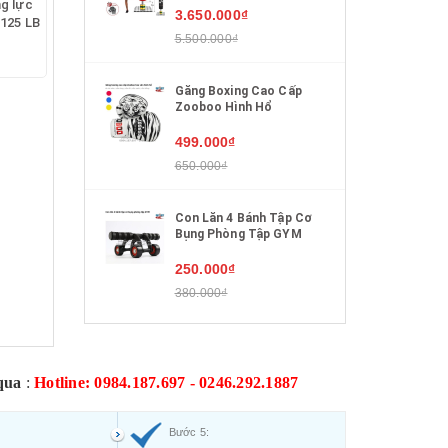
ng lực
3.650.000₫
 125 LB
5.500.000₫
Găng Boxing Cao Cấp
Zooboo Hình Hổ
499.000₫
650.000₫
Con Lăn 4 Bánh Tập Cơ
Bụng Phòng Tập GYM
250.000₫
380.000₫
qua
:
Hotline: 0984.187.697 - 0246.292.1887
Bước 5: