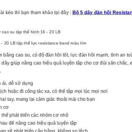
i kéo thì bạn tham khảo tại đây :
Bộ 5 dây đàn hồi Resistan
 - 20 LB tập thể lực resistance band màu tím
 bằng cao su, có độ đàn hồi tốt, lực đàn hồi mạnh, tính an to
, dây giúp nâng cao hiệu quả luyện tập cho cơ đùi săn chắc, 
.
 ái, dễ sử dụng
lịch hoặc đi công tác xa, có thể tập mọi lúc mọi nơi
hai tay, mang lại cảm giác thoải mái cho bạn
m cơ
ó thể phát triển các nhóm cơ nhỏ
nhau để nâng cao hiệu quả luyện tập
bạn sẽ phát triển cân bằng, không so lệch