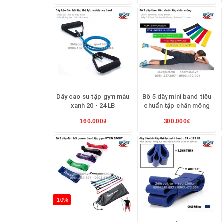
- Tập mông với động tác nằm nghiêng, chân 
- Tập chân với động tác nằm nghiêng, chân t
- Tập mông với động tác nằm sấp, siết mông
Các bài 
Dây cao su tập gym màu
Bộ 5 dây mini band tiêu
xanh 20 - 24 LB
chuẩn tập chân mông
160.000₫
300.000₫
-10%