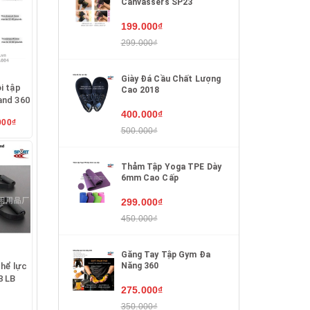
Canvassers SP23
199.000₫
299.000₫
Giày Đá Cầu Chất Lượng
i tập
Cao 2018
and 360
400.000₫
000₫
500.000₫
Thảm Tập Yoga TPE Dày
6mm Cao Cấp
299.000₫
450.000₫
Găng Tay Tập Gym Đa
Năng 360
thể lực
8 LB
275.000₫
350.000₫