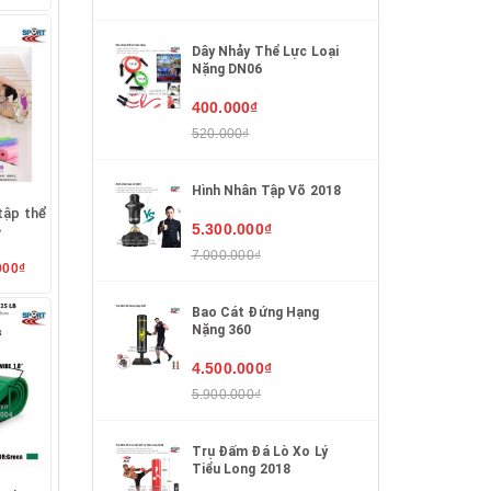
Dây Nhảy Thể Lực Loại
Nặng DN06
400.000₫
520.000₫
Hình Nhân Tập Võ 2018
tập thể
5.300.000₫
ữ
7.000.000₫
000₫
Bao Cát Đứng Hạng
Nặng 360
4.500.000₫
5.900.000₫
Trụ Đấm Đá Lò Xo Lý
Tiểu Long 2018