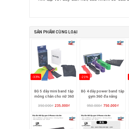
Các loại Dây kéo đàn hồi tập thể lự
SẢN PHẨM CÙNG LOẠI
+ dây màu đỏ sức căng lực 8 - 12 L
+ dây màu vàng sức căng lực 12 - 1
+ dây màu tím sức căng lực 16 - 20 
+ dây màu xanh sức căng lực 20 - 2
-33%
-21%
+ dây màu ghi sức căng lực 24 - 28 
Bộ 5 dây mini band tập
Bộ 4 dây power band tập
mông chân cho nữ 360
gym 360 đa năng
- Màu sắc: mỗi loại kháng lực đàn hồi
lại tư
350.000₫
235.000₫
950.000₫
750.000₫
- Chất liệu được làm từ cao su cao cấp có đ