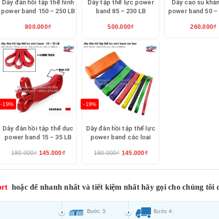
Dây đàn hồi tập thể hình
Dây tập thể lực power
Dây cao su khá
power band 150 – 250 LB
band 85 – 230 LB
power band 50 –
800.000₫
500.000₫
260.000₫
-19%
-19%
Dây đàn hồi tập thể dục
Dây đàn hồi tập thể lực
power band 15 – 35 LB
power band các loại
180.000₫
145.000₫
180.000₫
145.000₫
rt
hoặc để nhanh nhất và tiết kiệm nhất hãy gọi cho chúng tôi 
Bước 3:
Bước 4: