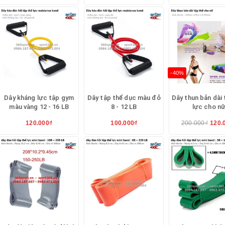
trên duỗi thẳng đá ngang
rên duỗi thẳng đá ra sau
 căng dây ngang vai nâng lên trên.
-40%
tập với dây kéo đàn hồi tập thể lực
Dây kháng lực tập gym
Dây tập thể dục màu đỏ
Dây thun bản dài 
màu vàng 12 - 16 LB
8 - 12 LB
lực cho n
120.000₫
100.000₫
200.000₫
120.