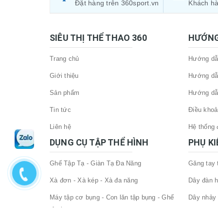
Đặt hàng trên 360sport.vn
Khách hà
SIÊU THỊ THỂ THAO 360
HƯỚNG
Trang chủ
Hướng dẫn
Giới thiệu
Hướng dẫ
Sản phẩm
Hướng dẫ
Tin tức
Điều khoả
Liên hệ
Hệ thống đ
DỤNG CỤ TẬP THỂ HÌNH
PHỤ K
Ghế Tập Tạ - Giàn Tạ Đa Năng
Găng tay
Xà đơn - Xà kép - Xà đa năng
Dây đàn h
Máy tập cơ bụng - Con lăn tập bụng - Ghế
Dây nhảy 
tập bụng
Đai lưng 