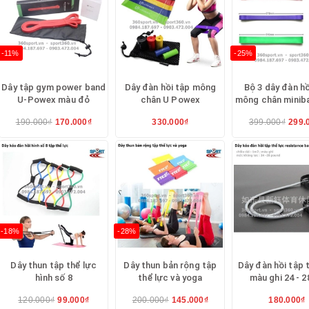
hể lực
-11%
-25%
Dây tập gym power band
Dây đàn hồi tập mông
Bộ 3 dây đàn hồ
ẽ cung cấp kháng lực cả 2 bên
U-Powex màu đỏ
chân U Powex
mông chân minib
190.000₫
170.000₫
330.000₫
399.000₫
299.
ong cơ thể
ở các bộ phận tập luyện
-18%
-28%
 thể lực
Dây thun tập thể lực
Dây thun bản rộng tập
Dây đàn hồi tập 
hình số 8
thể lực và yoga
màu ghi 24 - 2
120.000₫
99.000₫
200.000₫
145.000₫
180.000₫
duỗi thẳng chân đá ra sau