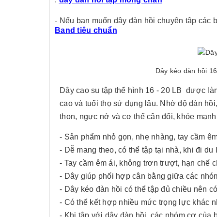
- Nếu bạn muốn dây đàn hồi chuyên tập các bà
Band tiêu chuẩn
Dây kéo đàn hồi 16
Dây cao su tập thể hình 16 - 20 LB được làm
cao và tuổi thọ sử dụng lâu. Nhờ độ đàn hồi
thon, ngực nở và cơ thể cân đối, khỏe mạnh
- Sản phẩm nhỏ gọn, nhẹ nhàng, tay cầm êm
- Dễ mang theo, có thể tập tại nhà, khi đi du 
- Tay cầm êm ái, không trơn trượt, hạn chế c
- Dây giúp phối hợp cân bằng giữa các nhó
- Dây kéo đàn hồi có thể tập đủ chiều nên c
- Có thể kết hợp nhiều mức trọng lực khác 
- Khi tập với dây đàn hồi, các nhóm cơ của 