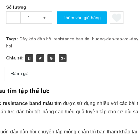
Số lượng
Thêm vào giỏ hàng
-
+
Tags:
Dây kéo đàn hồi resistance ban
tin_huong-dan-tap-voi-da
hoi
Chia sẻ:
Đánh giá
u tím tập thể lực
ực resistance band màu
tím​
được sử dụng nhiều với các bài 
cấp lực đàn hồi tốt, nâng cao hiệu quả luyện tập cho cơ đùi s
uốn dây đàn hồi chuyên tập mông chân thì bạn tham khảo tại