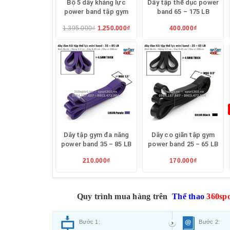
Bộ 5 dây kháng lực
Dây tập thể dục power
power band tập gym
band 65 – 175 LB
1.395.000₫
1.250.000₫
400.000₫
Dây tập gym đa năng
Dây co giãn tập gym
power band 35 – 85 LB
power band 25 – 65 LB
210.000₫
170.000₫
Quy trình mua hàng trên
Thể thao
360spo
Bước 1:
Bước 2: