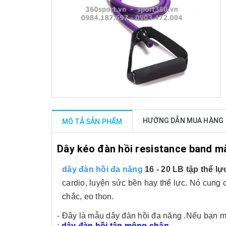
HƯỚNG DẪN MUA HÀNG
MÔ TẢ SẢN PHẨM
Dây kéo đàn hồi resistance band mà
dây đàn hồi đa năng
16 - 20 LB tập thể l
cardio, luyện sức bền hay thể lực. Nó cung 
chắc, eo thon.
- Đây là mẫu dây đàn hồi đa năng .Nếu bạn m
:
dây đàn hồi tập mông chân