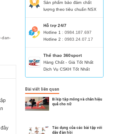
Sản phẩm bảo đảm chất
lượng theo tiêu chuẩn NSX
Hỗ trợ 24/7
Hotline 1 :
0984.187.697
y-dan-
Hotline 2 :
0983.24.07.17
Thể thao 360sport
Hàng Chất - Giá Tốt Nhất
Dịch Vụ CSKH Tốt Nhất
Bài viết liên quan
Bí kíp tập mông và chân hiệu
tập
quả cho nữ
ăn
 đây
Tác dụng của các bài tập với
dây đàn hồi