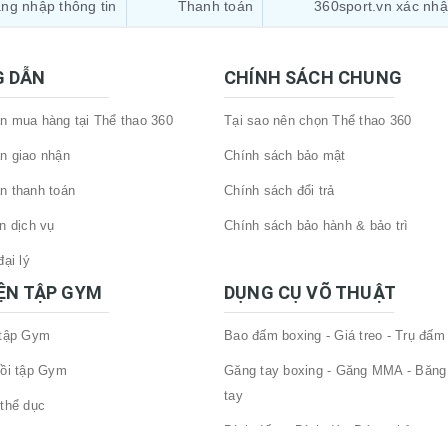
ng nhập thông tin
Thanh toán
360sport.vn xác nh
 DẪN
CHÍNH SÁCH CHUNG
 mua hàng tại Thể thao 360
Tại sao nên chọn Thể thao 360
n giao nhận
Chính sách bảo mật
n thanh toán
Chính sách đổi trả
n dịch vụ
Chính sách bảo hành & bảo trì
ại lý
IỆN TẬP GYM
DỤNG CỤ VÕ THUẬT
 tập Gym
Bao đấm boxing - Giá treo - Trụ đấm
ồi tập Gym
Găng tay boxing - Găng MMA - Băng
tay
thể dục
Đích đấm - Đích đá - Bóng phản xạ
tập gym