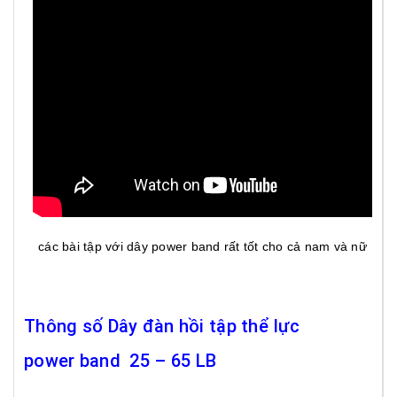
các bài tập với dây power band rất tốt cho cả nam và nữ
Thông số Dây đàn hồi tập thể lực
power band 25 – 65 LB