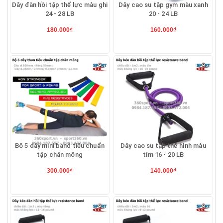
Dây đàn hồi tập thể lực màu ghi
Dây cao su tập gym màu xanh
24 - 28 LB
20 - 24 LB
180.000₫
160.000₫
Bộ 5 dây mini band tiêu chuẩn
Dây cao su tập thể hình màu
tập chân mông
tím 16 - 20 LB
300.000₫
140.000₫