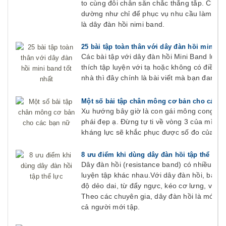
to cùng đôi chân săn chắc thẳng tắp. Chính
dường như chỉ để phục vụ nhu cầu làm đẹp
là dây đàn hồi nimi band.
25 bài tập toàn thân với dây đàn hồi mini ba
Các bài tập với dây đàn hồi Mini Band luôn 
thích tập luyện với tạ hoặc không có điều k
nhà thì đây chính là bài viết mà bạn đang 
Một số bải tập chân mông cơ bản cho các b
Xu hướng bây giờ là con gái mông cong ng
phái đẹp ạ. Đừng tự ti về vòng 3 của mình l
kháng lực sẽ khắc phục được số đo của bạ
8 ưu điểm khi dùng dây đàn hồi tập thể lực
Dây đàn hồi (resistance band) có nhiều kiểu
luyện tập khác nhau.Với dây đàn hồi, bạn c
độ dẻo dai, từ đẩy ngực, kéo cơ lưng, vai,
Theo các chuyên gia, dây đàn hồi là món kh
cả người mới tập.