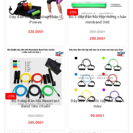
-25%
Dây đàn hồi tập mông chân U
Bộ 3 dây đàn hồi tập mông chân
Powex
miniband 360
330.000₫
399.000₫
299.000₫
-23%
Bộ 5 dây đàn hồi Resistant
Dây kéo đàn hồi tập thể dục 6
Band tiêu chuẩn
màu
450.000₫
99.000₫
345.000₫