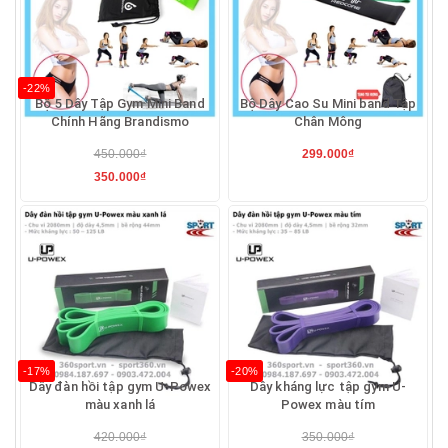
-22%
Bộ 5 Dây Tập Gym Mini Band
Bộ Dây Cao Su Mini band Tập
Chính Hãng Brandismo
Chân Mông
450.000₫
299.000₫
350.000₫
-17%
-20%
Dây đàn hồi tập gym U-Powex
Dây kháng lực tập gym U-
màu xanh lá
Powex màu tím
420.000₫
350.000₫