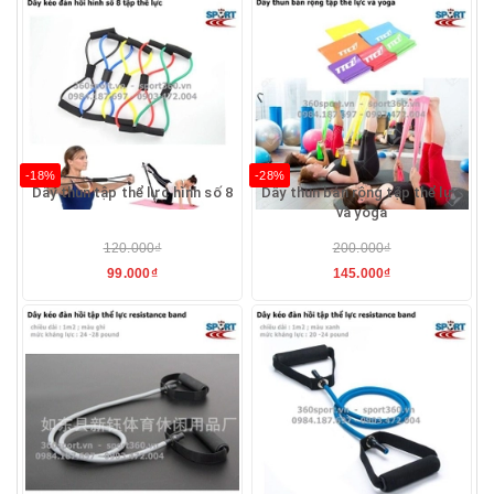
-18%
-28%
Dây thun tập thể lực hình số 8
Dây thun bản rộng tập thể lực
và yoga
120.000₫
200.000₫
99.000₫
145.000₫