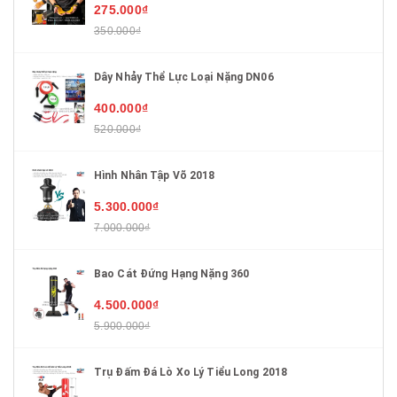
275.000₫
350.000₫
Dây Nhảy Thể Lực Loại Nặng DN06
400.000₫
520.000₫
Hình Nhân Tập Võ 2018
5.300.000₫
7.000.000₫
Bao Cát Đứng Hạng Nặng 360
4.500.000₫
5.900.000₫
Trụ Đấm Đá Lò Xo Lý Tiểu Long 2018