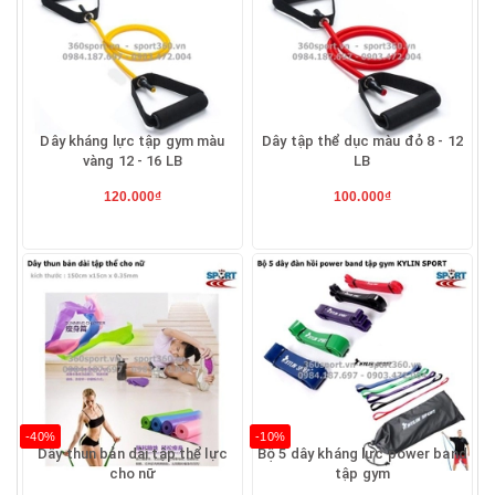
Dây kháng lực tập gym màu
Dây tập thể dục màu đỏ 8 - 12
vàng 12 - 16 LB
LB
120.000₫
100.000₫
-40%
-10%
Dây thun bản dài tập thể lực
Bộ 5 dây kháng lực power band
cho nữ
tập gym