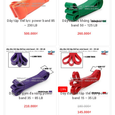
Dây tập thể lực power band 85
Dây cao su kháng lực power
– 230 LB
band 50 – 125 LB
500.000₫
260.000₫
-19%
Dây tập gym đa năng power
Dây đàn hồi tập thể dục power
band 35 – 85 LB
band 15 – 35 LB
210.000₫
180.000₫
145.000₫