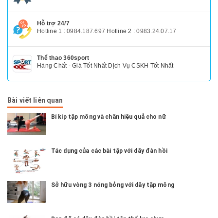
Hỗ trợ 24/7
Hotline 1 :
0984.187.697
Hotline 2 :
0983.24.07.17
Thể thao 360sport
Hàng Chất - Giá Tốt Nhất Dịch Vụ CSKH Tốt Nhất
Bài viết liên quan
Bí kíp tập mông và chân hiệu quả cho nữ
Tác dụng của các bài tập với dây đàn hồi
Sở hữu vòng 3 nóng bỏng với dây tập mông