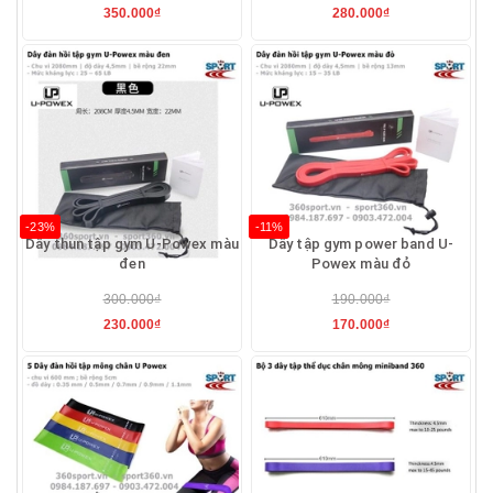
350.000₫
280.000₫
-23%
-11%
Dây thun tập gym U-Powex màu
Dây tập gym power band U-
đen
Powex màu đỏ
300.000₫
190.000₫
230.000₫
170.000₫