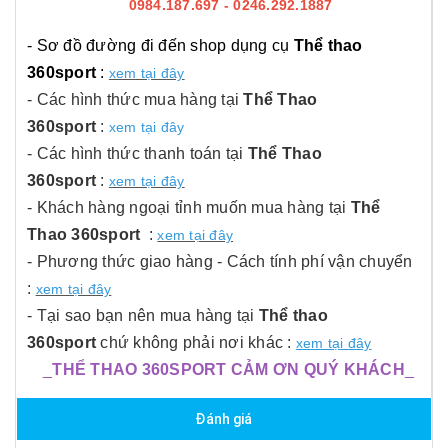
0984.187.697 - 0246.292.1887
- Sơ đồ đường đi đến shop dụng cụ
Thể thao
360sport
:
xem tại đây
- Các hình thức mua hàng tại
Thể Thao
360sport
:
xem tại đây
- Các hình thức thanh toán tại
Thể Thao
360sport
:
xem tại đây
- Khách hàng ngoại tỉnh muốn mua hàng tại
Thể
Thao 360sport
:
xem tại đây
- Phương thức giao hàng - Cách tính phí vận chuyển
:
xem tại đây
- Tại sao bạn nên mua hàng tại
Thể thao
360sport
chứ không phải nơi khác :
xem tại đây
_
THỂ THAO 360SPORT CẢM ƠN QUÝ KHÁCH
_
Đánh giá