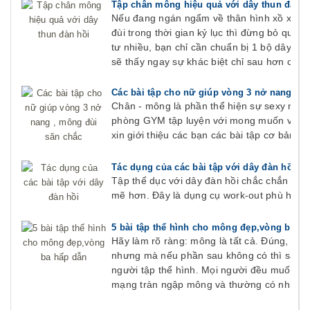
Tập chân mông hiệu quả với dây thun đàn h
Nếu đang ngán ngẩm về thân hình xồ xề c
đùi trong thời gian kỷ lục thì đừng bỏ qua 
tư nhiều, bạn chỉ cần chuẩn bị 1 bộ dây thun
sẽ thấy ngay sự khác biệt chỉ sau hơn chục
Các bài tập cho nữ giúp vòng 3 nở nang , 
Chân - mông là phần thể hiện sự sexy nhất 
phòng GYM tập luyện với mong muốn vòng 
xin giới thiệu các bạn các bài tập cơ bản và
Tác dụng của các bài tập với dây đàn hồi
Tập thể dục với dây đàn hồi chắc chắn sẽ
mẽ hơn. Đây là dụng cụ work-out phù hợp
5 bài tập thể hình cho mông đẹp,vòng ba h
Hãy làm rõ ràng: mông là tất cả. Đúng, xây 
nhưng mà nếu phần sau không có thì sao? 
người tập thể hình. Mọi người đều muốn có 
mạng tràn ngập mông và thường có nhiều 