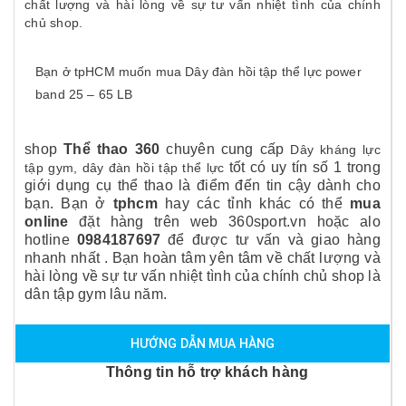
chất lượng và hài lòng về sự tư vấn nhiệt tình của chính
chủ shop.
Bạn ở tpHCM muốn mua Dây đàn hồi tập thể lực power
band 25 – 65 LB
shop
Thể thao 360
chuyên cung cấp
Dây kháng lực
tốt có uy tín số 1 trong
tập gym
, dây đàn hồi tập thể lực
giới
dụng cụ thể thao
là điểm đến tin cậy dành cho
bạn. Bạn ở
tphcm
hay các tỉnh khác
có thể
mua
online
đặt hàng trên web 360sport.vn hoặc alo
hotline
0984187697
để được tư vấn và giao hàng
nhanh nhất . Bạn hoàn tâm yên tâm về chất lượng và
hài lòng về sự tư vấn nhiệt tình của chính chủ shop là
dân tập gym lâu năm.
HƯỚNG DẪN MUA HÀNG
Thông tin hỗ trợ khách hàng