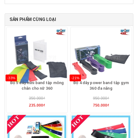
SẢN PHẨM CÙNG LOẠI
-33%
-21%
Bộ 5 dây mini band tập mông
Bộ 4 dây power band tập gym
chân cho nữ 360
360 đa năng
350.000₫
950.000₫
235.000₫
750.000₫