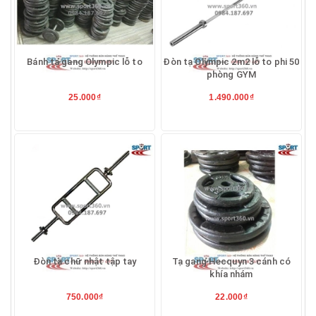
Bánh tạ gang Olympic lỗ to
Đòn tạ Olympic 2m2 lỗ to phi 50
phòng GYM
25.000₫
1.490.000₫
Đòn tạ chữ nhật tập tay
Tạ gang Hecquyn 3 cánh có
khía nhám
750.000₫
22.000₫