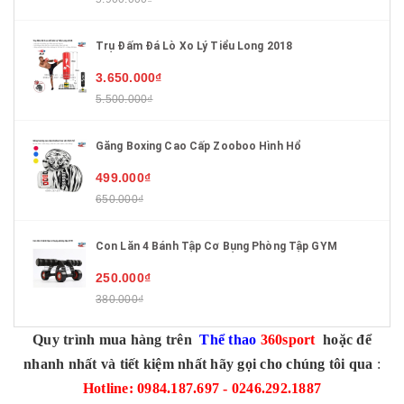
Trụ Đấm Đá Lò Xo Lý Tiểu Long 2018
3.650.000₫
5.500.000₫
Găng Boxing Cao Cấp Zooboo Hình Hổ
499.000₫
650.000₫
Con Lăn 4 Bánh Tập Cơ Bụng Phòng Tập GYM
250.000₫
380.000₫
Quy trình mua hàng trên
Thể thao
360sport
hoặc để
nhanh nhất và tiết kiệm nhất hãy gọi cho chúng tôi qua
:
Hotline: 0984.187.697 - 0246.292.1887