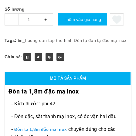
Số lượng
Thêm vào giỏ hàng
-
+
Tags:
tin_huong-dan-tap-the-hinh
Đòn tạ
đòn tạ đặc mạ inox
Chia sẻ:
MÔ TẢ SẢN PHẨM
Đòn tạ 1,8m đặc mạ Inox
- Kích thước: phi 42
- Đòn đặc, sắt thanh mạ Inox, có ốc vặn hai đầu
-
chuyên dùng cho các
Đòn tạ 1,8m đặc mạ Inox