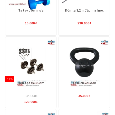
Tạ tay bọc nhựa
Đòn tạ 1,2m đặc mạ Inox
10.000₫
230.000₫
-11%
Đòn tạ tay 35 cm
Tạ bình vôi đen
135.000₫
35.000₫
120.000₫