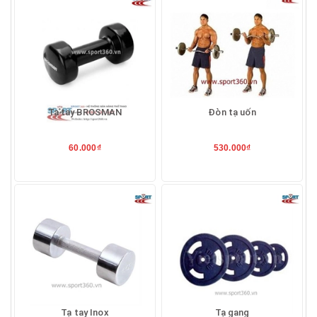
Tạ tay BROSMAN
Đòn tạ uốn
60.000₫
530.000₫
Tạ tay Inox
Tạ gang