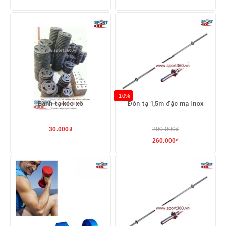
-10%
Bánh tạ kéo xô
Đòn tạ 1,5m đặc mạ Inox
30.000₫
290.000₫
260.000₫