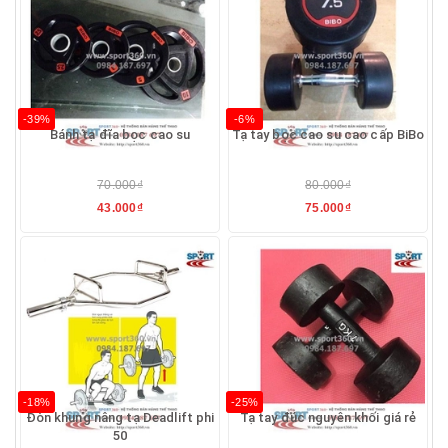
-39%
-6%
Bánh tạ đĩa bọc cao su
Tạ tay bọc cao su cao cấp BiBo
70.000₫
80.000₫
43.000₫
75.000₫
-18%
-25%
Đòn khung nâng tạ Deadlift phi
Tạ tay đúc nguyên khối giá rẻ
50