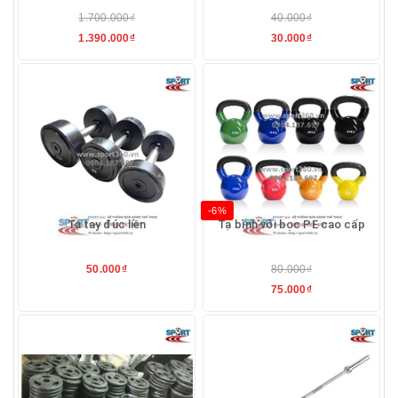
1.700.000₫
40.000₫
1.390.000₫
30.000₫
-6%
Tạ tay đúc liền
Tạ bình vôi bọc PE cao cấp
50.000₫
80.000₫
75.000₫