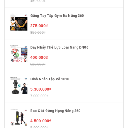
450.000₫
Găng Tay Tập Gym Đa Năng 360
275.000₫
350.000₫
Dây Nhảy Thể Lực Loại Nặng DN06
400.000₫
520.000₫
Hình Nhân Tập Võ 2018
5.300.000₫
7.000.000₫
Bao Cát Đứng Hạng Nặng 360
4.500.000₫
5.900.000₫