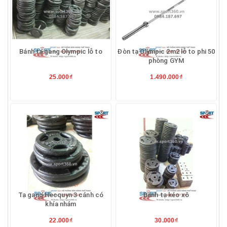
Bánh tạ gang Olympic lỗ to
Đòn tạ Olympic 2m2 lỗ to phi 50
phòng GYM
25.000₫
1.490.000₫
Tạ gang Hecquyn 3 cánh có
Bánh tạ kéo xô
khía nhám
22.000₫
30.000₫