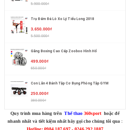
5.900.000₫
Trụ Đấm Đá Lò Xo Lý Tiểu Long 2018
3.650.000₫
5.500.000₫
Găng Boxing Cao Cấp Zooboo Hình Hổ
499.000₫
650.000₫
Con Lăn 4 Bánh Tập Cơ Bụng Phòng Tập GYM
250.000₫
380.000₫
Quy trình mua hàng trên
Thể thao
360sport
hoặc để
nhanh nhất và tiết kiệm nhất hãy gọi cho chúng tôi qua
:
Hotline: 0984.187.697 - 0246.292.1887