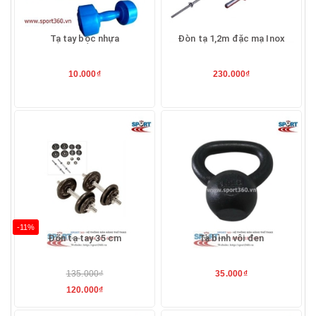
Tạ tay bọc nhựa
Đòn tạ 1,2m đặc mạ Inox
10.000₫
230.000₫
-11%
Đòn tạ tay 35 cm
Tạ bình vôi đen
135.000₫
35.000₫
120.000₫