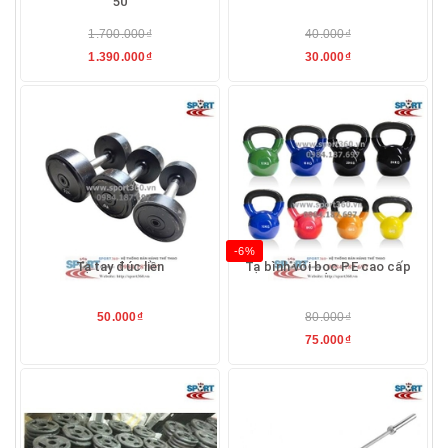
50
1.700.000₫
40.000₫
1.390.000₫
30.000₫
-6%
Tạ tay đúc liền
Tạ bình vôi bọc PE cao cấp
50.000₫
80.000₫
75.000₫