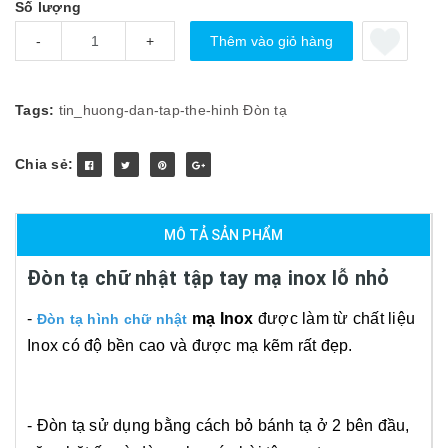
Số lượng
Thêm vào giỏ hàng
-
+
Tags:
tin_huong-dan-tap-the-hinh
Đòn tạ
Chia sẻ:
MÔ TẢ SẢN PHẨM
Đòn tạ chữ nhật tập tay mạ inox lỗ nhỏ
-
mạ Inox
được làm từ chất liệu
Đòn tạ hình chữ nhật
Inox có độ bền cao và được mạ kẽm rất đẹp.
- Đòn tạ sử dụng bằng cách bỏ bánh tạ ở 2 bên đầu,