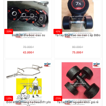
-39%
-6%
Bánh tạ đĩa bọc cao su
Tạ tay bọc cao su cao cấp BiBo
70.000₫
80.000₫
43.000₫
75.000₫
-18%
-25%
Đòn khung nâng tạ Deadlift phi
Tạ tay đúc nguyên khối giá rẻ