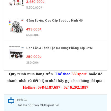
3.650.000₫
5.500.000₫
Găng Boxing Cao Cấp Zooboo Hình Hổ
499.000₫
650.000₫
Con Lăn 4 Bánh Tập Cơ Bụng Phòng Tập GYM
250.000₫
380.000₫
Quy trình mua hàng trên
Thể thao
360sport
hoặc để
nhanh nhất và tiết kiệm nhất hãy gọi cho chúng tôi qua
:
Hotline: 0984.187.697 - 0246.292.1887
Bước 1:
Đặt hàng trên 360sport.vn