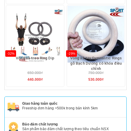
-32%
-29%
Vòng xà treo Ring Dip
Vòng xà tay Gymnastic Rings
gỗ Bạch Dương có khóa điều
chỉnh
650.000₫
750.000₫
440.000₫
530.000₫
Giao hàng toàn quốc
Freeship đơn hàng >500k trong bán kính 5km
Bảo đảm chất lượng
Sản phẩm bảo đảm chất lượng theo tiêu chuẩn NSX