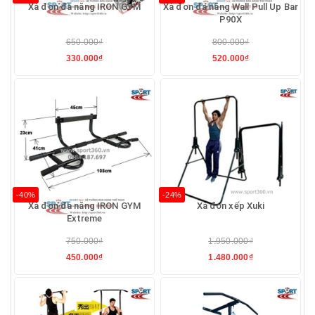
Xà đơn đa năng IRON GYM
Xà đơn đa năng Wall Pull Up Bar
P90X
650.000₫
800.000₫
330.000₫
520.000₫
-40%
-24%
Xà đơn đa năng IRON GYM
Xà đơn xếp Xuki
Extreme
750.000₫
1.950.000₫
450.000₫
1.480.000₫