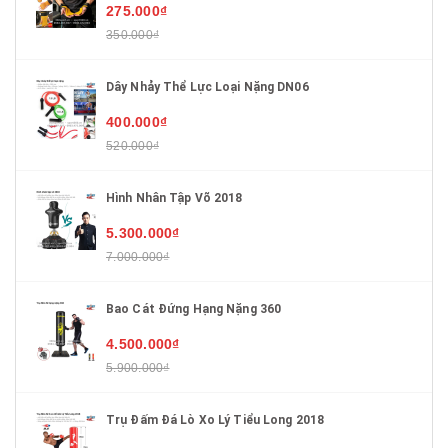
275.000₫
350.000₫
Dây Nhảy Thể Lực Loại Nặng DN06
400.000₫
520.000₫
Hình Nhân Tập Võ 2018
5.300.000₫
7.000.000₫
Bao Cát Đứng Hạng Nặng 360
4.500.000₫
5.900.000₫
Trụ Đấm Đá Lò Xo Lý Tiểu Long 2018