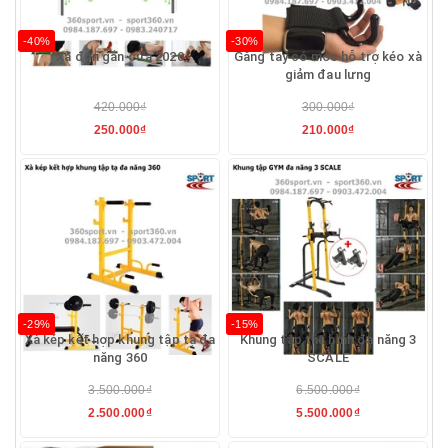
-40%
-30%
Xà đơn gắn cửa 2020
Găng tay có móc hỗ trợ kéo xà
giảm đau lưng
420.000₫
300.000₫
250.000₫
210.000₫
-29%
-15%
Xà kép kết hợp khung tập tạ đa
Khung tập thể hình đa năng 3
năng 360
SCALE
3.500.000₫
6.500.000₫
2.500.000₫
5.500.000₫