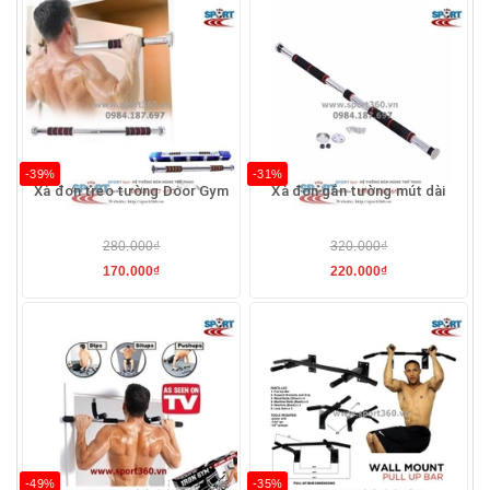
-39%
-31%
Xà đơn treo tường Door Gym
Xà đơn gắn tường mút dài
280.000₫
320.000₫
170.000₫
220.000₫
-49%
-35%