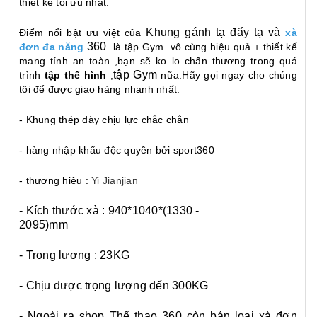
thiết kế tối ưu nhất.
Khung gánh tạ đẩy tạ và
Điểm nổi bật ưu việt của
xà
360
đơn đa năng
là tập Gym vô cùng hiệu quả + thiết kế
mang tính an toàn ,bạn sẽ ko lo chấn thương trong quá
tập Gym
trình
tập thể hình
,
nữa.Hãy gọi ngay cho chúng
tôi để được giao hàng nhanh nhất.
- Khung thép dày chịu lực chắc chắn
- hàng nhập khẩu độc quyền bởi sport360
- thương hiệu :
Yi Jianjian
- Kích thước xà : 940*1040*(1330 -
2095)mm
- Trọng lượng : 23KG
- Chịu được trọng lượng đến 300KG
- Ngoài ra shop Thể thao 360 còn bán loại xà đơn