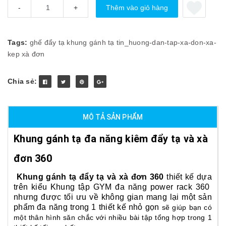
Thêm vào giỏ hàng
-
+
Tags:
ghế đẩy tạ
khung gánh tạ
tin_huong-dan-tap-xa-don-xa-
kep
xà đơn
Chia sẻ:
MÔ TẢ SẢN PHẨM
Khung gánh tạ đa năng kiêm đẩy tạ và xà
đơn 360
Khung gánh tạ đẩy tạ và xà đơn 360
thiết kế dựa
trên kiểu
Khung tập GYM đa năng power rack 360
nhưng được tối ưu về không gian mang lại một sản
phẩm đa năng trong 1 thiết kế nhỏ gọn
sẽ giúp bạn có
một thân hình săn chắc với nhiều bài tập tổng hợp trong 1