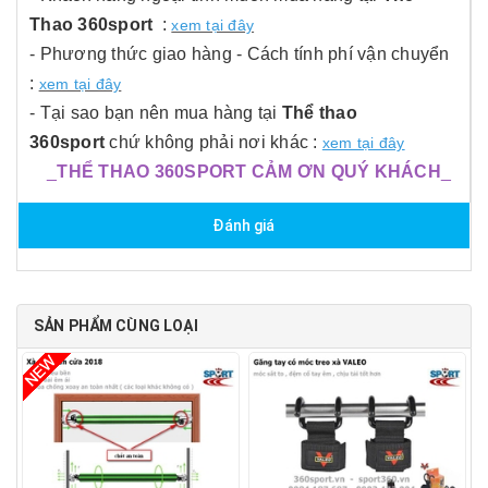
Thao 360sport
:
xem tại đây
- Phương thức giao hàng - Cách tính phí vận chuyển
:
xem tại đây
- Tại sao bạn nên mua hàng tại
Thể thao
360sport
chứ không phải nơi khác :
xem tại đây
_
THỂ THAO 360SPORT CẢM ƠN QUÝ KHÁCH
_
Đánh giá
SẢN PHẨM CÙNG LOẠI