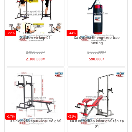
-22%
-44%
Xà đơn xà kép 01
Xà đơn và Khung treo bao
boxing
2.950.000₫
1.050.000₫
2.300.000₫
590.000₫
-17%
-21%
Xà đơn xà kép 02 loại có ghế
Xà đơn xà kép kiêm ghế tập tạ
01