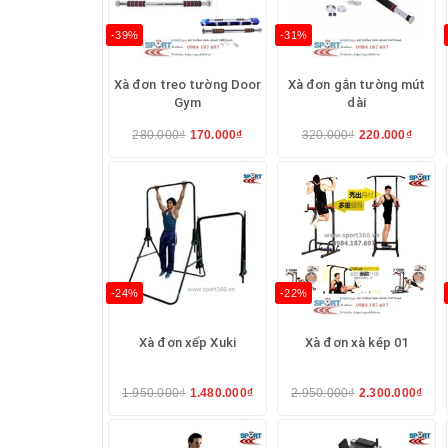
-39%
-31%
Xà đơn treo tường Door
Xà đơn gắn tường mút
Gym
dài
280.000₫
170.000₫
320.000₫
220.000₫
-24%
-22%
Xà đơn xếp Xuki
Xà đơn xà kép 01
1.950.000₫
1.480.000₫
2.950.000₫
2.300.000₫