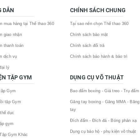
 DẪN
CHÍNH SÁCH CHUNG
 mua hàng tại Thể thao 360
Tại sao nên chọn Thể thao 360
n giao nhận
Chính sách bảo mật
n thanh toán
Chính sách đổi trả
n dịch vụ
Chính sách bảo hành & bảo trì
ại lý
IỆN TẬP GYM
DỤNG CỤ VÕ THUẬT
 tập Gym
Bao đấm boxing - Giá treo - Trụ đấm
ồi tập Gym
Găng tay boxing - Găng MMA - Băng
tay
thể dục
Đích đấm - Đích đá - Bóng phản xạ
tập gym
Dụng cụ bảo hộ - phụ kiện võ thuật
 Tập Gym Khác