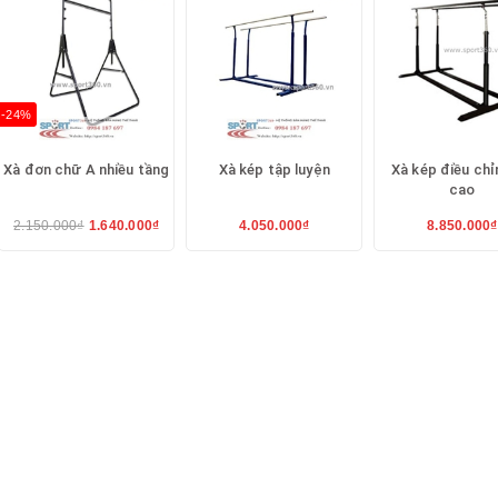
-24%
Xà đơn chữ A nhiều tầng
Xà kép tập luyện
Xà kép điều chỉ
cao
2.150.000₫
1.640.000₫
4.050.000₫
8.850.000₫