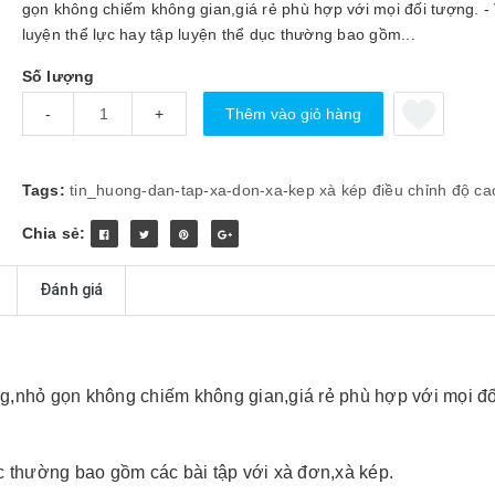
gọn không chiếm không gian,giá rẻ phù hợp với mọi đối tượng. - 
luyện thể lực hay tập luyện thể dục thường bao gồm...
Số lượng
Thêm vào giỏ hàng
-
+
Tags:
tin_huong-dan-tap-xa-don-xa-kep
xà kép
điều chỉnh độ ca
Chia sẻ:
Đánh giá
ng,nhỏ gọn không chiếm không gian,giá rẻ phù hợp với mọi đố
dục thường bao gồm các bài tập với xà đơn,xà kép.