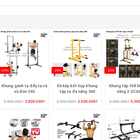
-24%
-29%
-15%
Khung gánh tạ đẩy tạ và
Xà kép kết hợp khung
Khung tập thể h
xà đơn 360
tập tạ đa năng 360
năng 3 SCA
5.000.000₫
3.800.000₫
3.500.000₫
2.500.000₫
6.500.000₫
5.50