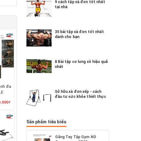
9 cách tập xà đơn tốt nhất
tại nhà
35 bài tập xà đơn tốt nhất
dành cho bạn
8 Bài tập cơ lưng xô hiệu quả
nhất
ình đa
Sở hữu xà đơn xếp - cách
LE
đầu tư sức khỏe thiết thực
0.000₫
Sản phẩm tiêu biểu
Găng Tay Tập Gym Nữ