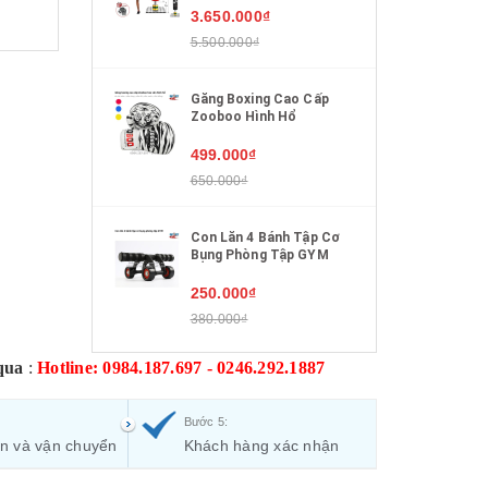
3.650.000₫
5.500.000₫
Găng Boxing Cao Cấp
Zooboo Hình Hổ
499.000₫
650.000₫
Con Lăn 4 Bánh Tập Cơ
Bụng Phòng Tập GYM
250.000₫
380.000₫
qua
:
Hotline: 0984.187.697 - 0246.292.1887
Bước 5:
ận và vận chuyển
Khách hàng xác nhận