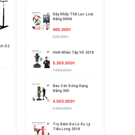
Dây Nhảy Thể Lực Loại
Nặng DN06
400.000₫
520.000₫
nh độ
Hình Nhân Tập Võ 2018
5.300.000₫
7.000.000₫
Bao Cát Đứng Hạng
Nặng 360
4.500.000₫
5.900.000₫
Trụ Đấm Đá Lò Xo Lý
Tiểu Long 2018