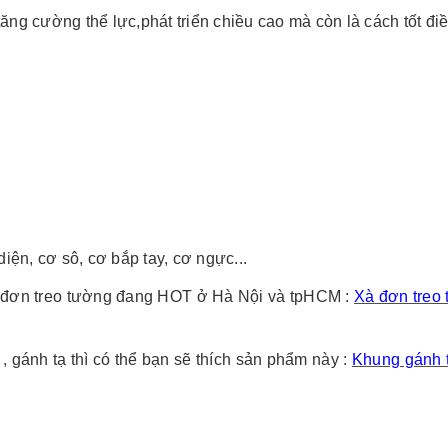
ăng cường thể lực,phát triển chiều cao mà còn là cách tốt điều
x56x79cm
KG
diện, cơ sô, cơ bắp tay, cơ ngực...
xà đơn treo tường đang HOT ở Hà Nội và tpHCM :
Xà đơn treo
, gánh tạ thì có thể bạn sẽ thích sản phẩm này :
Khung gánh 