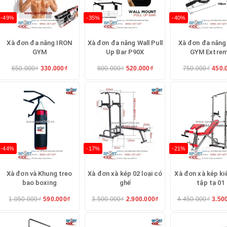
-49%
-35%
-40%
Xà đơn đa năng IRON
Xà đơn đa năng Wall Pull
Xà đơn đa năng
GYM
Up Bar P90X
GYM Extre
650.000₫
330.000₫
800.000₫
520.000₫
750.000₫
450.
-44%
-17%
-21%
Xà đơn và Khung treo
Xà đơn xà kép 02 loại có
Xà đơn xà kép k
bao boxing
ghế
tập tạ 01
1.050.000₫
590.000₫
3.500.000₫
2.900.000₫
4.450.000₫
3.50