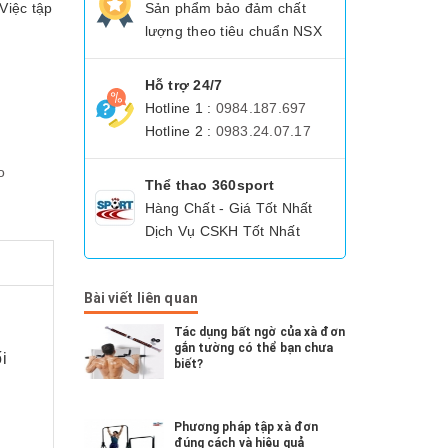
Việc tập
Sản phẩm bảo đảm chất
lượng theo tiêu chuẩn NSX
Hỗ trợ 24/7
Hotline 1 :
0984.187.697
Hotline 2 :
0983.24.07.17
o
Thể thao 360sport
Hàng Chất - Giá Tốt Nhất
Dịch Vụ CSKH Tốt Nhất
Bài viết liên quan
Tác dụng bất ngờ của xà đơn
gắn tường có thể bạn chưa
i
biết?
Phương pháp tập xà đơn
đúng cách và hiệu quả