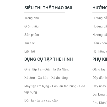
SIÊU THỊ THỂ THAO 360
HƯỚNG
Trang chủ
Hướng dẫn
Giới thiệu
Hướng dẫ
Sản phẩm
Hướng dẫ
Tin tức
Điều khoả
Liên hệ
Hệ thống đ
DỤNG CỤ TẬP THỂ HÌNH
PHỤ K
Ghế Tập Tạ - Giàn Tạ Đa Năng
Găng tay
Xà đơn - Xà kép - Xà đa năng
Dây đàn h
Máy tập cơ bụng - Con lăn tập bụng - Ghế
Dây nhảy 
tập bụng
Đai lưng 
Đòn tạ - tạ tay cao cấp
Phụ Kiện