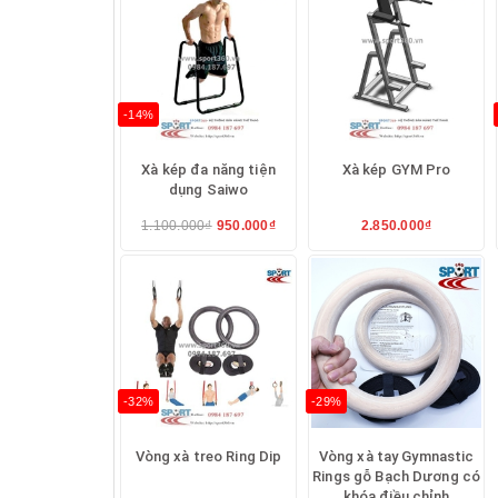
-14%
Xà kép đa năng tiện
Xà kép GYM Pro
dụng Saiwo
1.100.000₫
950.000₫
2.850.000₫
-32%
-29%
Vòng xà treo Ring Dip
Vòng xà tay Gymnastic
Rings gỗ Bạch Dương có
khóa điều chỉnh