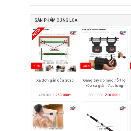
SẢN PHẨM CÙNG LOẠI
-40%
-30%
Xà đơn gắn cửa 2020
Găng tay có móc hỗ trợ
kéo xà giảm đau lưng
420.000₫
250.000₫
300.000₫
210.000₫