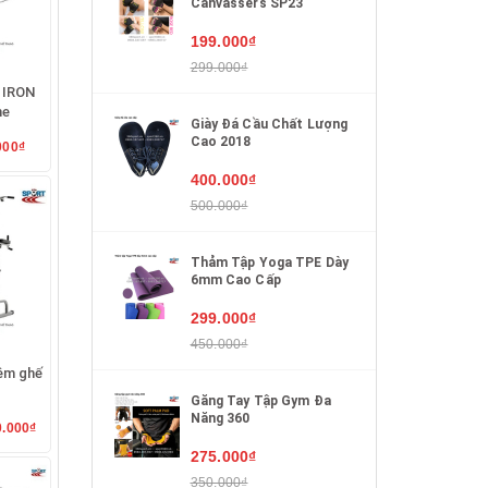
Canvassers SP23
199.000₫
299.000₫
 IRON
me
Giày Đá Cầu Chất Lượng
Cao 2018
000₫
400.000₫
500.000₫
Thảm Tập Yoga TPE Dày
6mm Cao Cấp
299.000₫
450.000₫
iêm ghế
Găng Tay Tập Gym Đa
Năng 360
0.000₫
275.000₫
350.000₫