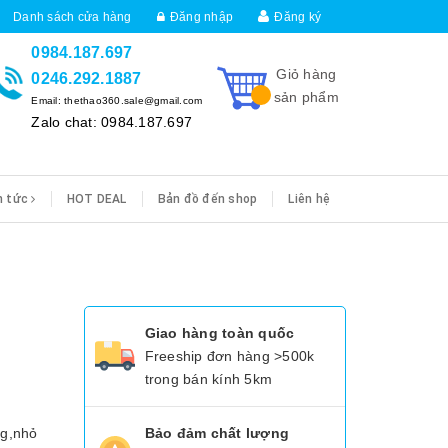
Danh sách cửa hàng
Đăng nhập
Đăng ký
0984.187.697
Giỏ hàng
0246.292.1887
sản phẩm
Email: thethao360.sale@gmail.com
Zalo chat: 0984.187.697
n tức
HOT DEAL
Bản đồ đến shop
Liên hệ
Giao hàng toàn quốc
Freeship đơn hàng >500k
trong bán kính 5km
ng,nhỏ
Bảo đảm chất lượng