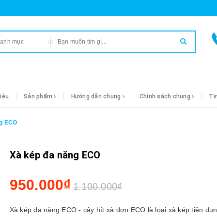
danh mục
hiệu
Sản phẩm
Hướng dẫn chung
Chính sách chung
Ti
ng ECO
Xà kép đa năng ECO
950.000₫
1.100.000₫
Xà kép đa năng ECO - cây hít xà đơn ECO là loại xà kép tiện dụ