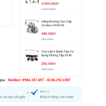
3.650.000₫
5.500.000₫
Găng Boxing Cao Cấp
Zooboo Hình Hổ
499.000₫
650.000₫
Con Lăn 4 Bánh Tập Cơ
Bụng Phòng Tập GYM
250.000₫
380.000₫
qua
:
Hotline: 0984.187.697 - 0246.292.1887
Bước 5:
ận và vận chuyển
Khách hàng xác nhận