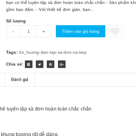
bạn có thể luyện tập xà đơn hoàn toàn chắc chắn - Sản phẩm k
gồm bao đấm. - Với thiết kế đơn giản, bạn...
Số lượng
Thêm vào giỏ hàng
-
+
Tags:
tin_huong-dan-tap-xa-don-xa-kep
Chia sẻ:
Đánh giá
thể luyện tập xà đơn hoàn toàn chắc chắn
p khung boxing rất dễ dàng.