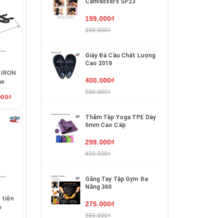
Canvassers SP23
199.000₫
299.000₫
Giày Đá Cầu Chất Lượng
Cao 2018
 IRON
400.000₫
me
500.000₫
000₫
Thảm Tập Yoga TPE Dày
6mm Cao Cấp
299.000₫
450.000₫
Găng Tay Tập Gym Đa
Năng 360
 tiện
275.000₫
o
350.000₫