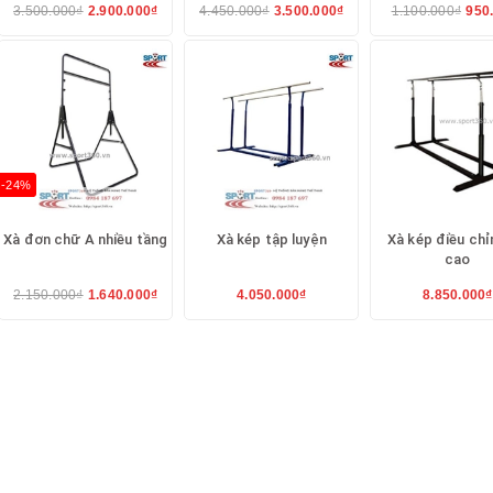
3.500.000₫
2.900.000₫
4.450.000₫
3.500.000₫
1.100.000₫
950
-24%
Xà đơn chữ A nhiều tầng
Xà kép tập luyện
Xà kép điều chỉ
cao
2.150.000₫
1.640.000₫
4.050.000₫
8.850.000₫