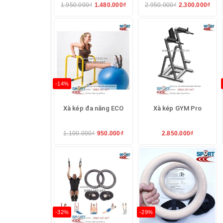
1.950.000₫
1.480.000₫
2.950.000₫
2.300.000₫
-14%
Xà kép đa năng ECO
Xà kép GYM Pro
1.100.000₫
950.000₫
2.850.000₫
-32%
-29%