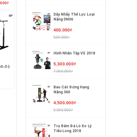
.000₫
Dây Nhảy Thể Lực Loại
Nặng DN06
400.000₫
520.000₫
Hình Nhân Tập Võ 2018
5.300.000₫
nh độ
7.000.000₫
Bao Cát Đứng Hạng
Nặng 360
4.500.000₫
5.900.000₫
Trụ Đấm Đá Lò Xo Lý
Tiểu Long 2018