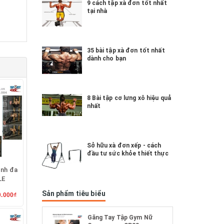
9 cách tập xà đơn tốt nhất
tại nhà
35 bài tập xà đơn tốt nhất
dành cho bạn
8 Bài tập cơ lưng xô hiệu quả
nhất
Sở hữu xà đơn xếp - cách
đầu tư sức khỏe thiết thực
ình đa
LE
Sản phẩm tiêu biểu
0.000₫
Găng Tay Tập Gym Nữ