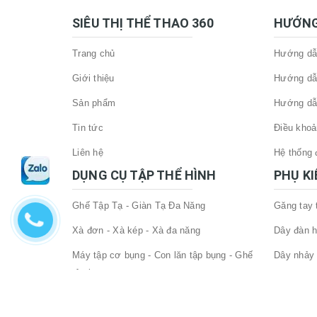
SIÊU THỊ THỂ THAO 360
HƯỚNG
Trang chủ
Hướng dẫn
Giới thiệu
Hướng dẫ
Sản phẩm
Hướng dẫ
Tin tức
Điều khoả
Liên hệ
Hệ thống đ
DỤNG CỤ TẬP THỂ HÌNH
PHỤ K
Ghế Tập Tạ - Giàn Tạ Đa Năng
Găng tay
Xà đơn - Xà kép - Xà đa năng
Dây đàn h
Máy tập cơ bụng - Con lăn tập bụng - Ghế
Dây nhảy 
tập bụng
Đai lưng 
Đòn tạ - tạ tay cao cấp
Phụ Kiện