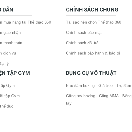
 DẪN
CHÍNH SÁCH CHUNG
 mua hàng tại Thể thao 360
Tại sao nên chọn Thể thao 360
n giao nhận
Chính sách bảo mật
n thanh toán
Chính sách đổi trả
n dịch vụ
Chính sách bảo hành & bảo trì
ại lý
IỆN TẬP GYM
DỤNG CỤ VÕ THUẬT
 tập Gym
Bao đấm boxing - Giá treo - Trụ đấm
ồi tập Gym
Găng tay boxing - Găng MMA - Băng
tay
thể dục
Đích đấm - Đích đá - Bóng phản xạ
tập gym
Dụng cụ bảo hộ - phụ kiện võ thuật
 Tập Gym Khác