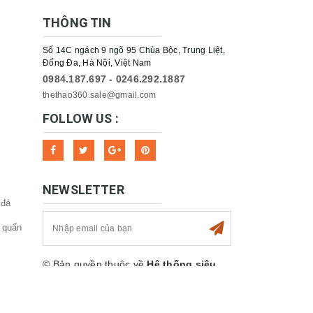
THÔNG TIN
Số 14C ngách 9 ngõ 95 Chùa Bộc, Trung Liệt,
Đống Đa, Hà Nội, Việt Nam
0984.187.697 - 0246.292.1887
thethao360.sale@gmail.com
FOLLOW US :
NEWSLETTER
 đá
 quấn
© Bản quyền thuộc về
Hệ thống siêu
thị Thể thao 360sport
Cung cấp bởi
Sapo