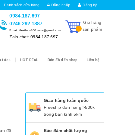
Danh sách cửa hàng
Đăng nhập
Đăng ký
0984.187.697
Giỏ hàng
0246.292.1887
sản phẩm
Email: thethao360.sale@gmail.com
Zalo chat: 0984.187.697
n tức
HOT DEAL
Bản đồ đến shop
Liên hệ
Giao hàng toàn quốc
Freeship đơn hàng >500k
trong bán kính 5km
đơn để
Bảo đảm chất lượng