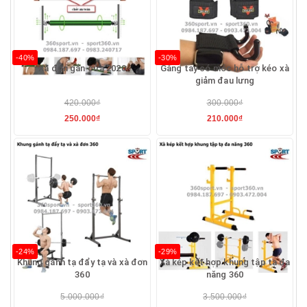
-40%
-30%
Xà đơn gắn cửa 2020
Găng tay có móc hỗ trợ kéo xà
giảm đau lưng
420.000₫
300.000₫
250.000₫
210.000₫
-24%
-29%
Khung gánh tạ đẩy tạ và xà đơn
Xà kép kết hợp khung tập tạ đa
360
năng 360
5.000.000₫
3.500.000₫