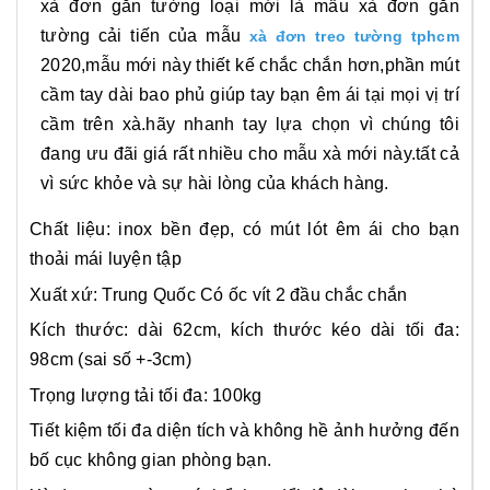
xà đơn gắn tường loại mới là mẫu xà đơn gắn
tường cải tiến của mẫu
xà đơn treo tường tphcm
2020,mẫu mới này thiết kế chắc chắn hơn,phần mút
cầm tay dài bao phủ giúp tay bạn êm ái tại mọi vị trí
cầm trên xà.hãy nhanh tay lựa chọn vì chúng tôi
đang ưu đãi giá rất nhiều cho mẫu xà mới này.tất cả
vì sức khỏe và sự hài lòng của khách hàng.
Chất liệu: inox bền đẹp, có mút lót êm ái cho bạn
thoải mái luyện tập
Xuất xứ: Trung Quốc
Có ốc vít 2 đầu chắc chắn
Kích thước: dài 62cm, kích thước kéo dài tối đa:
98cm (sai số +-3cm)
Trọng lượng tải tối đa: 100kg
Tiết kiệm tối đa diện tích và không hề ảnh hưởng đến
bố cục không gian phòng bạn.