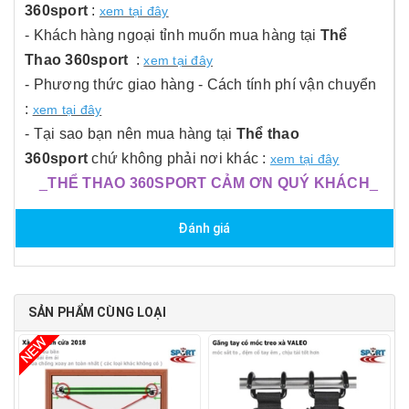
360sport
:
xem tại đây
- Khách hàng ngoại tỉnh muốn mua hàng tại
Thể
Thao 360sport
:
xem tại đây
- Phương thức giao hàng - Cách tính phí vận chuyển
:
xem tại đây
- Tại sao bạn nên mua hàng tại
Thể thao
360sport
chứ không phải nơi khác :
xem tại đây
_
THỂ THAO 360SPORT CẢM ƠN QUÝ KHÁCH
_
Đánh giá
SẢN PHẨM CÙNG LOẠI