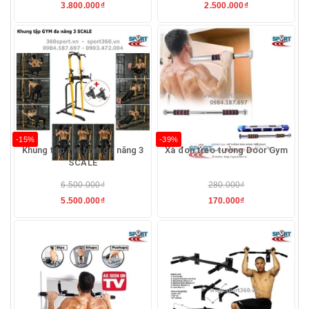
3.800.000₫
2.500.000₫
-15%
-39%
Khung tập thể hình đa năng 3
Xà đơn treo tường Door Gym
SCALE
6.500.000₫
280.000₫
5.500.000₫
170.000₫