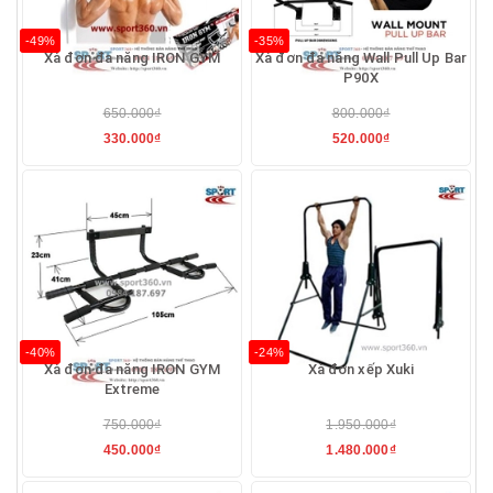
-49%
-35%
Xà đơn đa năng IRON GYM
Xà đơn đa năng Wall Pull Up Bar
P90X
650.000₫
800.000₫
330.000₫
520.000₫
-40%
-24%
Xà đơn đa năng IRON GYM
Xà đơn xếp Xuki
Extreme
750.000₫
1.950.000₫
450.000₫
1.480.000₫