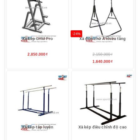
-24%
Xà kép GYM Pro
Xà đơn chữ A nhiều tầng
2.850.000₫
2.150.000₫
1.640.000₫
Xà kép tập luyện
Xà kép điều chỉnh độ cao