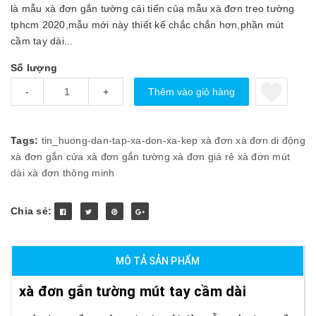
là mẫu xà đơn gắn tường cải tiến của mẫu xà đơn treo tường
tphcm 2020,mẫu mới này thiết kế chắc chắn hơn,phần mút
cầm tay dài...
Số lượng
Thêm vào giỏ hàng
-
+
Tags:
tin_huong-dan-tap-xa-don-xa-kep
xà đơn
xà đơn di động
xà đơn gắn cửa
xà đơn gắn tường
xà đơn giá rẻ
xà đơn mút
dài
xà đơn thông minh
Chia sẻ:
MÔ TẢ SẢN PHẨM
xà đơn gắn tường mút tay cầm dài