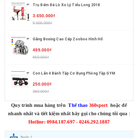
Trụ Đấm Đá Lò Xo Lý Tiểu Long 2018
3.650.000₫
5.500.000₫
Găng Boxing Cao Cấp Zooboo Hình Hổ
499.000₫
650.000₫
Con Lăn 4 Bánh Tập Cơ Bụng Phòng Tập GYM
250.000₫
380.000₫
Quy trình mua hàng trên
Thể thao
360sport
hoặc để
nhanh nhất và tiết kiệm nhất hãy gọi cho chúng tôi qua
:
Hotline: 0984.187.697 - 0246.292.1887
Bước 1: