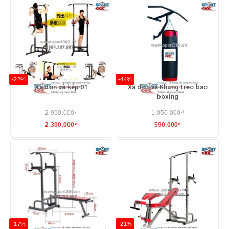
-22%
-44%
Xà đơn xà kép 01
Xà đơn và Khung treo bao
boxing
2.950.000₫
1.050.000₫
2.300.000₫
590.000₫
-17%
-21%