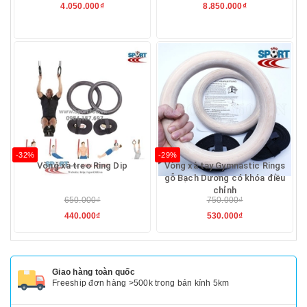
4.050.000₫
8.850.000₫
-32%
-29%
Vòng xà treo Ring Dip
Vòng xà tay Gymnastic Rings
gỗ Bạch Dương có khóa điều
chỉnh
650.000₫
750.000₫
440.000₫
530.000₫
Giao hàng toàn quốc
Freeship đơn hàng >500k trong bán kính 5km