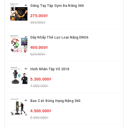
Găng Tay Tập Gym Đa Năng 360
275.000₫
350.000₫
Dây Nhảy Thể Lực Loại Nặng DN06
400.000₫
520.000₫
Hình Nhân Tập Võ 2018
5.300.000₫
7.000.000₫
Bao Cát Đứng Hạng Nặng 360
4.500.000₫
5.900.000₫