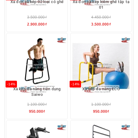
Xà đơn xà kép 02 loại có ghế
Xà đơn xà kép kiêm ghế tập tạ
01
3.500.000₫
4.450.000₫
2.900.000₫
3.500.000₫
-14%
-14%
Xà kép đa năng tiện dụng
Xà kép đa năng ECO
Saiwo
1.100.000₫
1.100.000₫
950.000₫
950.000₫