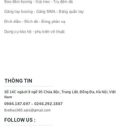
Bao đấm boxing - Giá treo - Trụ đấm đá
Găng tay boxing - Găng MMA - Băng quấn tay
Đích đấm - Đích đá - Bóng phản xạ
Dụng cụ bảo hộ - phụ kiện võ thuật
THÔNG TIN
Số 14C ngách 9 ngõ 95 Chùa Bộc, Trung Liệt, Đống Đa, Hà Nội, Việt
Nam
0984.187.697 - 0246.292.1887
thethao360.sale@gmail.com
FOLLOW US :