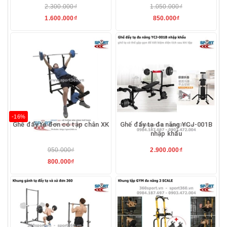
2.300.000₫
1.050.000₫
1.600.000₫
850.000₫
-16%
Ghế đẩy tạ đơn có tập chân XK
Ghế đẩy tạ đa năng YCJ-001B
nhập khẩu
950.000₫
2.900.000₫
800.000₫