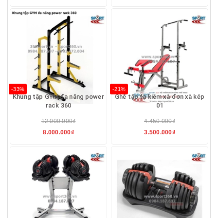
-33%
-21%
Khung tập GYM đa năng power
Ghế tập tạ kiêm xà đơn xà kép
rack 360
01
12.000.000₫
4.450.000₫
8.000.000₫
3.500.000₫