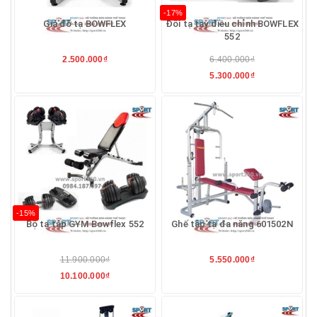
-17%
Giá đỡ tạ BOWFLEX
Đôi tạ tay điều chỉnh BOWFLEX
552
2.500.000₫
6.400.000₫
5.300.000₫
-15%
Bộ tạ tập GYM Bowflex 552
Ghế tập tạ đa năng 601502N
11.900.000₫
5.550.000₫
10.100.000₫