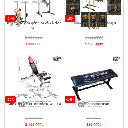
-24%
-15%
Khung đẩy tạ gánh tạ và xà đơn
Khung tập GYM đa năng 3
360
SCALE
5.000.000₫
6.500.000₫
3.800.000₫
5.500.000₫
-18%
-14%
Ghế đỡ tạ điều chỉnh BOWFLEX
Ghế nằm vớt tạ XK
3.800.000₫
500.000₫
3.100.000₫
430.000₫