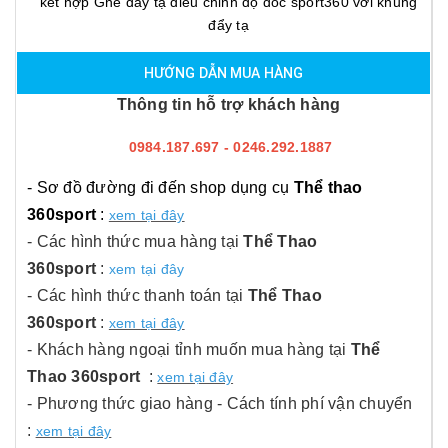
kết hợp Ghế đẩy tạ điều chỉnh độ dốc sport360 với khung
đẩy tạ
HƯỚNG DẪN MUA HÀNG
Thông tin hỗ trợ khách hàng
0984.187.697 - 0246.292.1887
- Sơ đồ đường đi đến shop dụng cụ
Thể thao
360sport
:
xem tại đây
- Các hình thức mua hàng tại
Thể Thao
360sport
:
xem tại đây
- Các hình thức thanh toán tại
Thể Thao
360sport
:
xem tại đây
- Khách hàng ngoại tỉnh muốn mua hàng tại
Thể
Thao 360sport
:
xem tại đây
- Phương thức giao hàng - Cách tính phí vận chuyển
:
xem tại đây