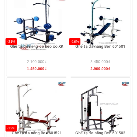
-31%
-16%
Ghế tạ đa năng có kéo xô XK
Ghế tạ đa năng Ben 601501
2.100.000₫
3.450.000₫
1.450.000₫
2.900.000₫
-12%
Ghế tạ đa năng Ben 601521
Ghế tạ đa năng Ben 601502