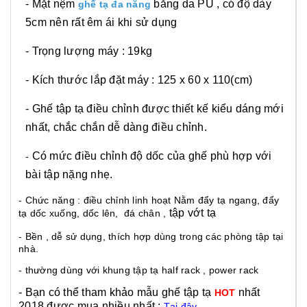
- Mặt nệm
bằng da PU , có độ dày
ghế tạ đa năng
5cm nên rất êm ái khi sử dụng
- Trọng lượng máy : 19kg
- Kích thước lắp đặt máy : 125 x 60 x 110(cm)
- Ghế tập tạ điều chỉnh được thiết kế kiểu dáng mới
nhất, chắc chắn dễ dàng điều chỉnh.
Có mức điều chỉnh độ dốc của ghế phù hợp với
-
bài tập nặng nhẹ.
- Chức năng : điều chỉnh linh hoạt Nằm đẩy
tạ
ngang,
đẩy
tập vớt tạ
tạ
dốc xuống, dốc lên,
đá chân
,
- Bền , dễ sử dụng, thích hợp dùng trong các phòng
tập
tại
nhà.
- thường dùng với khung tập tạ half rack , power rack
- Bạn có thể tham khảo mẫu ghế tập tạ
nhất
HOT
2018 được mua nhiều nhất :
Tại đây