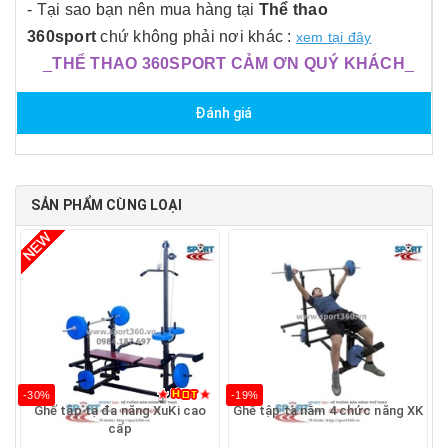
- Tại sao bạn nên mua hàng tại
Thể thao
360sport
chứ không phải nơi khác :
xem tại đây
_
THỂ THAO 360SPORT CẢM ƠN QUÝ KHÁCH
_
Đánh giá
SẢN PHẨM CÙNG LOẠI
-30%
-19%
Ghế tập tạ đa năng XuKi cao
Ghế tập tạ nằm 4 chức năng XK
cấp