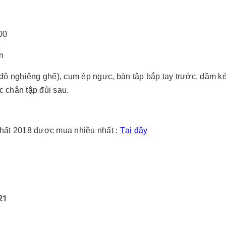
00
m
 độ nghiêng ghế), cụm ép ngực, bàn tập bắp tay trước, dầm ké
c chân tập đùi sau.
hất 2018 được mua nhiều nhất :
Tại đây
21