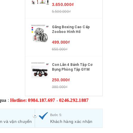
3.650.000₫
5.500.000₫
Găng Boxing Cao Cấp
Zooboo Hình Hổ
499.000₫
650.000₫
Con Lăn 4 Bánh Tập Cơ
Bụng Phòng Tập GYM
250.000₫
380.000₫
qua
:
Hotline: 0984.187.697 - 0246.292.1887
Bước 5:
ận và vận chuyển
Khách hàng xác nhận