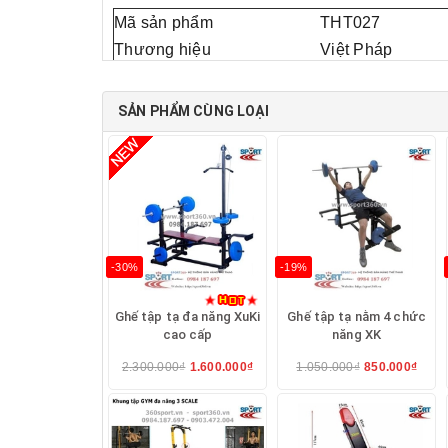
Mã sản phẩm
THT027
Thương hiệu
Việt Pháp
Xuất xứ
Việt Nam
Kích thước không gian tập
1850 x 1520 x 2
SẢN PHẨM CÙNG LOẠI
Khung chính
50mm x 50mm,Khun
Chức năng
Hỗ trợ các động t
Bảo hành
1 năm
LƯU Ý: Giá sản phẩm chưa bao gồm tạ và đòn
-30%
-19%
Ghế tập tạ đa năng XuKi
Ghế tập tạ nằm 4 chức
cao cấp
năng XK
Hình ảnh sản phẩm Ghế tạ đa năng
2.300.000₫
1.600.000₫
1.050.000₫
850.000₫