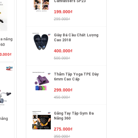
Canvassers SP23
199.000₫
299.000₫
Giày Đá Cầu Chất Lượng
a năng
Cao 2018
360
400.000₫
0.000₫
500.000₫
Thảm Tập Yoga TPE Dày
6mm Cao Cấp
299.000₫
450.000₫
Găng Tay Tập Gym Đa
Năng 360
 năng
275.000₫
350.000₫