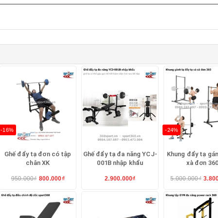
100 mm
g thép hộp 60mm, 50 mm, Sơn tĩnh điện trống rỉ độ bền ca
ác đẩy tạ, đá chân, móc đùi,ép ngực,kéo xô, tập xà kép
 tạ.
-16%
-24%
Ghế đẩy tạ đơn có tập
Ghế đẩy tạ đa năng YCJ-
Khung đẩy tạ gán
chân XK
001B nhập khẩu
xà đơn 36
 Ben 601521
950.000₫
800.000₫
2.900.000₫
5.000.000₫
3.80