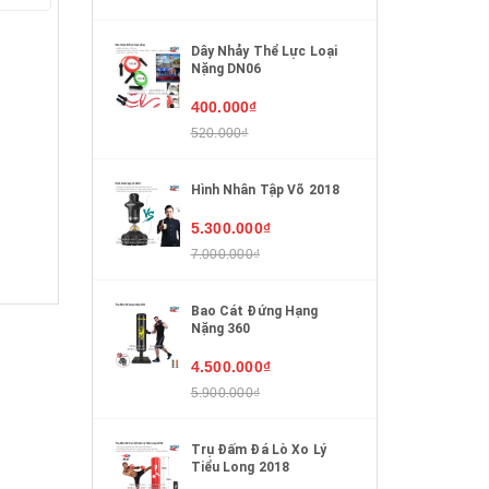
Dây Nhảy Thể Lực Loại
Nặng DN06
400.000₫
520.000₫
Hình Nhân Tập Võ 2018
5.300.000₫
7.000.000₫
Bao Cát Đứng Hạng
Nặng 360
4.500.000₫
5.900.000₫
Trụ Đấm Đá Lò Xo Lý
Tiểu Long 2018