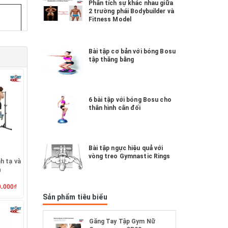
Phân tích sự khác nhau giữa
2 trường phái Bodybuilder và
Fitness Model
Bài tập cơ bản với bóng Bosu
tập thăng bằng
o
6 bài tập với bóng Bosu cho
thân hình cân đối
Bài tập ngực hiệu quả với
vòng treo Gymnastic Rings
h tạ và
0
0.000₫
Sản phẩm tiêu biểu
Găng Tay Tập Gym Nữ