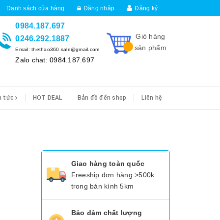
Danh sách cửa hàng
Đăng nhập
Đăng ký
0984.187.697
Giỏ hàng
0246.292.1887
sản phẩm
Email: thethao360.sale@gmail.com
Zalo chat: 0984.187.697
n tức
HOT DEAL
Bản đồ đến shop
Liên hệ
Giao hàng toàn quốc
Freeship đơn hàng >500k
trong bán kính 5km
Bảo đảm chất lượng