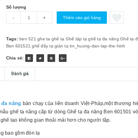
Số lượng
Thêm vào giỏ hàng
-
+
Tags:
ben 521
ghe ta
ghế tạ
Ghế tập tạ
ghế tạ đa năng
Ghế tạ 
Ben 601521
ghế đẩy tạ
giàn tạ
tin_huong-dan-tap-the-hinh
Chia sẻ:
Đánh giá
ạ đa năng
bán chạy của liên doanh Việt-Pháp,một thương hi
à mẫu ghế tạ nâng cấp từ dòng Ghế tạ đa năng Ben 601501 vớ
ầu ghế tạo không gian thoải mái hơn cho người tập.
ng bao gồm đòn tạ