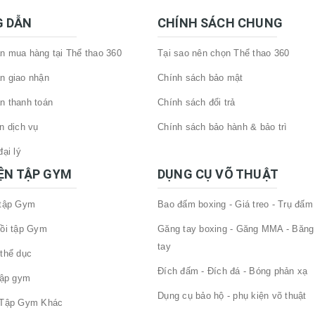
 DẪN
CHÍNH SÁCH CHUNG
 mua hàng tại Thể thao 360
Tại sao nên chọn Thể thao 360
n giao nhận
Chính sách bảo mật
n thanh toán
Chính sách đổi trả
n dịch vụ
Chính sách bảo hành & bảo trì
ại lý
IỆN TẬP GYM
DỤNG CỤ VÕ THUẬT
 tập Gym
Bao đấm boxing - Giá treo - Trụ đấm
ồi tập Gym
Găng tay boxing - Găng MMA - Băng
tay
thể dục
Đích đấm - Đích đá - Bóng phản xạ
tập gym
Dụng cụ bảo hộ - phụ kiện võ thuật
 Tập Gym Khác