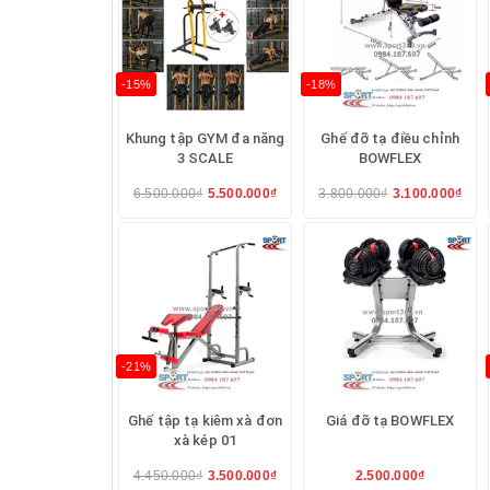
Ghế tạ đa năng Ben 601521
-15%
-18%
Khung tập GYM đa năng
Ghế đỡ tạ điều chỉnh
3 SCALE
BOWFLEX
Chức năng sản phẩm Ghế tạ đa năn
6.500.000₫
5.500.000₫
3.800.000₫
3.100.000₫
+ tập đẩy cơ ngực trên,đẩy cơ ngực dưới ,
+ tập cơ chân trước,tập cơ chân sau
+ tập cơ bụng
+ tập cơ tay trước
-21%
+ tập banh ép ngực
Ghế tập tạ kiêm xà đơn
Giá đỡ tạ BOWFLEX
xà kép 01
+ tập kéo xô
4.450.000₫
3.500.000₫
2.500.000₫