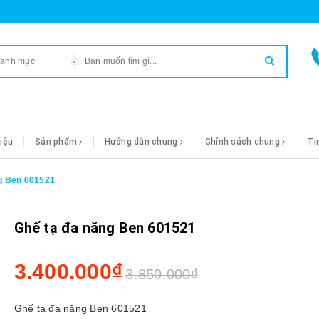
danh mục
hiệu
Sản phẩm
Hướng dẫn chung
Chính sách chung
Ti
g Ben 601521
Ghế tạ đa năng Ben 601521
3.400.000₫
3.850.000₫
Ghế tạ đa năng Ben 601521