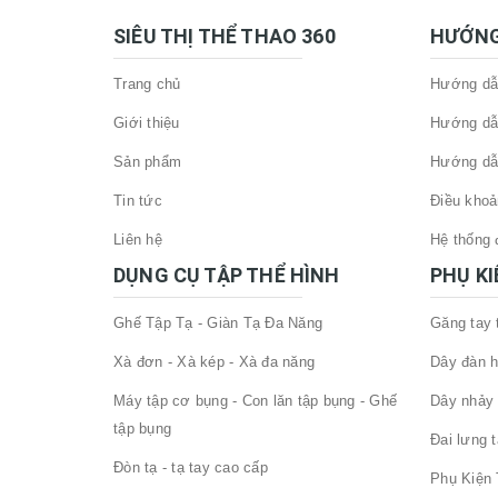
SIÊU THỊ THỂ THAO 360
HƯỚNG
Trang chủ
Hướng dẫn
Giới thiệu
Hướng dẫ
Sản phẩm
Hướng dẫ
Tin tức
Điều khoả
Liên hệ
Hệ thống đ
DỤNG CỤ TẬP THỂ HÌNH
PHỤ K
Ghế Tập Tạ - Giàn Tạ Đa Năng
Găng tay
Xà đơn - Xà kép - Xà đa năng
Dây đàn h
Máy tập cơ bụng - Con lăn tập bụng - Ghế
Dây nhảy 
tập bụng
Đai lưng 
Đòn tạ - tạ tay cao cấp
Phụ Kiện