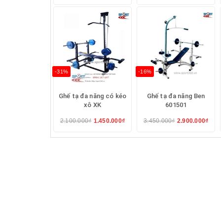
+ tập xà kép
-31%
-16%
Ghế tạ đa năng có kéo
Ghế tạ đa năng Ben
xô XK
601501
2.100.000₫
1.450.000₫
3.450.000₫
2.900.000₫