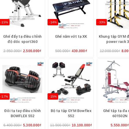
-15%
-14%
-33%
Ghế đẩy tạ điều chỉnh
Ghế nằm vớt tạ XK
Khung tập GYM đ
độ dốc sport360
power rack 
g Ben 601521,Ben 501B
2.950.000₫
2.500.000₫
500.000₫
430.000₫
12.000.000₫
8.00
 đẩy cơ ngực ngang
-17%
-15%
Đôi tạ tay điều chỉnh
Bộ tạ tập GYM Bowflex
Ghế tập tạ đa
BOWFLEX 552
552
601502N
6.400.000₫
5.300.000₫
11.900.000₫
10.100.000₫
5.550.000₫