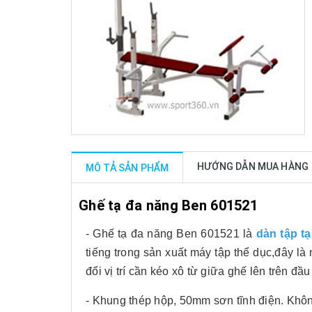
HƯỚNG DẪN MUA HÀNG
MÔ TẢ SẢN PHẨM
Ghế tạ đa năng Ben 601521
- Ghế tạ đa năng Ben 601521 là
dàn tập t
tiếng trong sản xuất máy tập thể dục,đây l
đổi vị trí cần kéo xô từ giữa ghế lên trên đ
- Khung thép hộp, 50mm sơn tĩnh điện. Khô