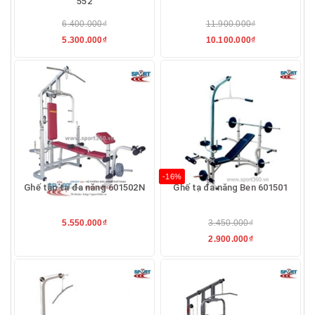
552
6.400.000₫
11.900.000₫
5.300.000₫
10.100.000₫
-16%
Ghế tập tạ đa năng 601502N
Ghế tạ đa năng Ben 601501
5.550.000₫
3.450.000₫
2.900.000₫