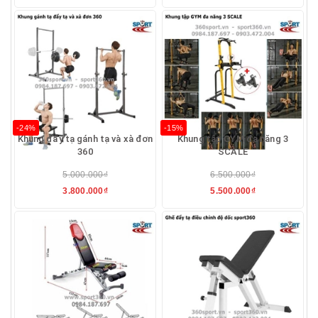
-24%
-15%
Khung đẩy tạ gánh tạ và xà đơn
Khung tập GYM đa năng 3
360
SCALE
5.000.000₫
6.500.000₫
3.800.000₫
5.500.000₫