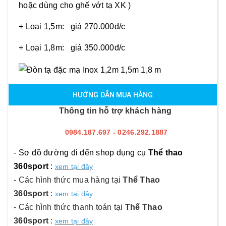
hoặc dùng cho ghế vớt tạ XK )
+ Loại 1,5m: giá 270.000đ/c
+ Loại 1,8m: giá 350.000đ/c
HƯỚNG DẪN MUA HÀNG
Thông tin hỗ trợ khách hàng
0984.187.697 - 0246.292.1887
- Sơ đồ đường đi đến shop dụng cụ
Thể thao
360sport
:
xem tại đây
- Các hình thức mua hàng tại
Thể Thao
360sport
:
xem tại đây
- Các hình thức thanh toán tại
Thể Thao
360sport
:
xem tại đây