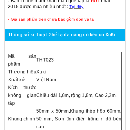
- Bạn có thể tham khảo mẫu ghế tập tạ
nhất
HOT
2018 được mua nhiều nhất :
Tại đây
- Giá sản phẩm trên chưa bao gồm đòn và tạ
Thông số kĩ thuật Ghế tạ đa năng có kéo xô XuKi
Mã sản
THT023
phẩm
Thương hiệu
Xuki
Xuất xứ
Việt Nam
Kích thước
không gian
Chiều dài 1,8m, rộng 1,8m, Cao 2,2m.
tập
50mm x 50mm,Khung thép hộp 60mm,
Khung chính
50 mm, Sơn tĩnh điện trống rỉ độ bền
cao