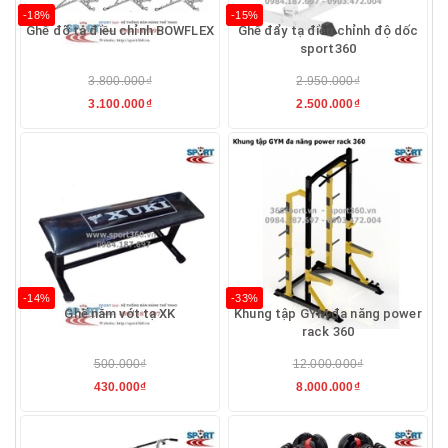
-18%
-15%
Ghế đỡ tạ điều chỉnh BOWFLEX
Ghế đẩy tạ điều chỉnh độ dốc
sport360
3.800.000₫
2.950.000₫
3.100.000₫
2.500.000₫
-14%
-33%
Ghế nằm vớt tạ XK
Khung tập GYM đa năng power
rack 360
500.000₫
12.000.000₫
430.000₫
8.000.000₫