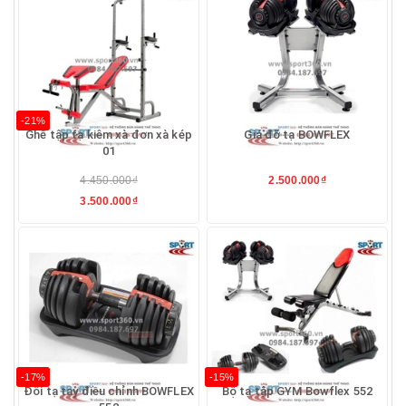
-21%
Ghế tập tạ kiêm xà đơn xà kép
Giá đỡ tạ BOWFLEX
01
4.450.000₫
2.500.000₫
3.500.000₫
-17%
-15%
Đôi tạ tay điều chỉnh BOWFLEX
Bộ tạ tập GYM Bowflex 552