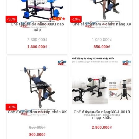
-30%
-19%
Ghế tập tạ đa năng XuKi cao
Ghế tập tạ nằm 4 chức năng XK
cấp
2.300.000₫
1.050.000₫
1.600.000₫
850.000₫
-16%
Ghế đẩy tạ đơn có tập chân XK
Ghế đẩy tạ đa năng YCJ-001B
nhập khẩu
950.000₫
2.900.000₫
800.000₫