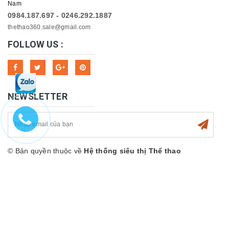
Nam
0984.187.697 - 0246.292.1887
thethao360.sale@gmail.com
FOLLOW US :
NEWSLETTER
© Bản quyền thuộc về
Hệ thống siêu thị Thể thao
360sport
Cung cấp bởi
Sapo
Hỗ trợ trực tuyến