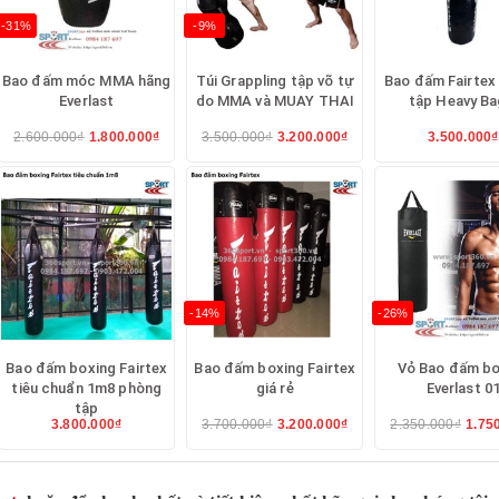
-31%
-9%
Bao đấm móc MMA hãng
Túi Grappling tập võ tự
Bao đấm Fairtex
Everlast
do MMA và MUAY THAI
tập Heavy Ba
2.600.000₫
1.800.000₫
3.500.000₫
3.200.000₫
3.500.000₫
-14%
-26%
Bao đấm boxing Fairtex
Bao đấm boxing Fairtex
Vỏ Bao đấm bo
tiêu chuẩn 1m8 phòng
giá rẻ
Everlast 0
tập
3.800.000₫
3.700.000₫
3.200.000₫
2.350.000₫
1.75