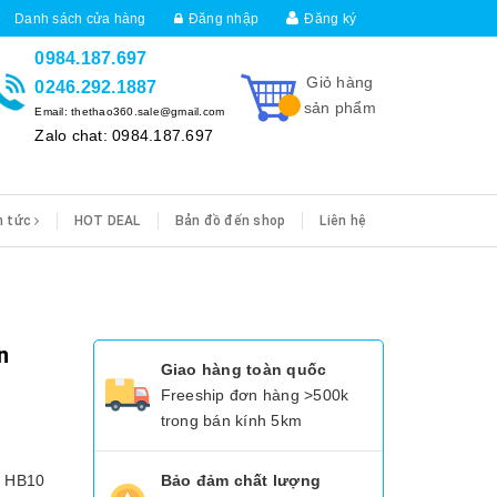
Danh sách cửa hàng
Đăng nhập
Đăng ký
0984.187.697
Giỏ hàng
0246.292.1887
sản phẩm
Email: thethao360.sale@gmail.com
Zalo chat: 0984.187.697
n tức
HOT DEAL
Bản đồ đến shop
Liên hệ
n
Giao hàng toàn quốc
Freeship đơn hàng >500k
trong bán kính 5km
x HB10
Bảo đảm chất lượng