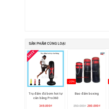
SẢN PHẨM CÙNG LOẠI
-20%
Trụ đấm đá bơm hơi tự
Bao đấm boxing
cân bằng Pro360
349.000₫
350.000₫
280.000₫