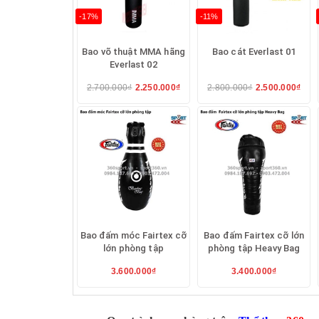
-17%
-11%
Bao võ thuật MMA hãng
Bao cát Everlast 01
Everlast 02
2.700.000₫
2.250.000₫
2.800.000₫
2.500.000₫
Bao đấm móc Fairtex cỡ
Bao đấm Fairtex cỡ lớn
lớn phòng tập
phòng tập Heavy Bag
3.600.000₫
3.400.000₫