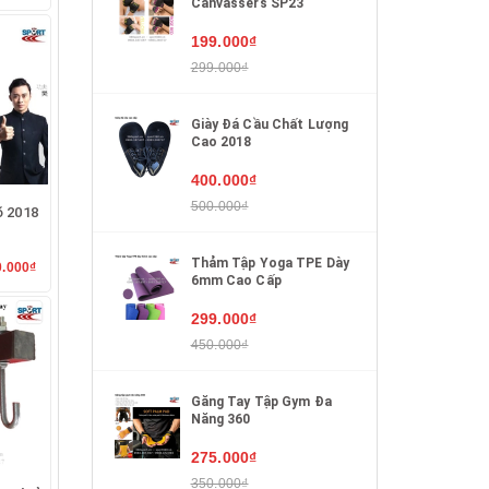
Canvassers SP23
199.000₫
299.000₫
Giày Đá Cầu Chất Lượng
Cao 2018
400.000₫
500.000₫
õ 2018
Thảm Tập Yoga TPE Dày
0.000₫
6mm Cao Cấp
299.000₫
450.000₫
Găng Tay Tập Gym Đa
Năng 360
275.000₫
350.000₫