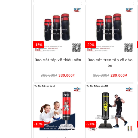
-15%
-20%
Bao cát tập võ thiếu niên
Bao cát treo tập võ cho
bé
390.000₫
330.000₫
350.000₫
280.000₫
-18%
-24%