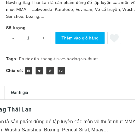
Bowling Bag Thái Lan là sản phẩm dùng để tập luyện các môn võ
như: MMA , Taekwondo; Karatedo; Vovinam; Võ cổ truyền; Wush
Sanshou; Boxing;...
Số lượng
Thêm vào giỏ hàng
-
+
Tags:
Fairtex
tin_thong-tin-ve-boxing-vo-thuat
Chia sẻ:
Đánh giá
ag Thái Lan
an là sản phẩm dùng để tập luyện các môn võ thuật như: MMA
ền; Wushu Sanshou; Boxing; Pencal Silat; Muay…