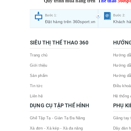
Quy trình mua hàng trên
Thể thao
360spo
Bước 1:
Bước 2:
Đặt hàng trên 360sport.vn
Khách hà
SIÊU THỊ THỂ THAO 360
HƯỚNG
Trang chủ
Hướng dẫn
Giới thiệu
Hướng dẫ
Sản phẩm
Hướng dẫ
Tin tức
Điều khoả
Liên hệ
Hệ thống đ
DỤNG CỤ TẬP THỂ HÌNH
PHỤ K
Ghế Tập Tạ - Giàn Tạ Đa Năng
Găng tay
Xà đơn - Xà kép - Xà đa năng
Dây đàn h