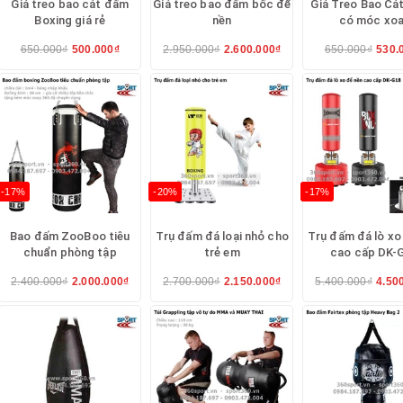
Giá treo bao cát đấm
Giá treo bao đấm bốc để
Giá Treo Bao Cát
Boxing giá rẻ
nền
có móc xo
650.000₫
500.000₫
2.950.000₫
2.600.000₫
650.000₫
530.
-17%
-20%
-17%
Bao đấm ZooBoo tiêu
Trụ đấm đá loại nhỏ cho
Trụ đấm đá lò xo
chuẩn phòng tập
trẻ em
cao cấp DK-
2.400.000₫
2.000.000₫
2.700.000₫
2.150.000₫
5.400.000₫
4.50