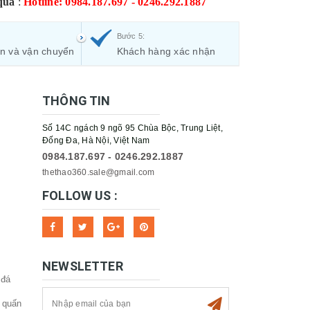
qua
:
Hotline: 0984.187.697 - 0246.292.1887
Bước 5:
ận và vận chuyển
Khách hàng xác nhận
THÔNG TIN
Số 14C ngách 9 ngõ 95 Chùa Bộc, Trung Liệt,
Đống Đa, Hà Nội, Việt Nam
0984.187.697 - 0246.292.1887
thethao360.sale@gmail.com
FOLLOW US :
NEWSLETTER
 đá
 quấn